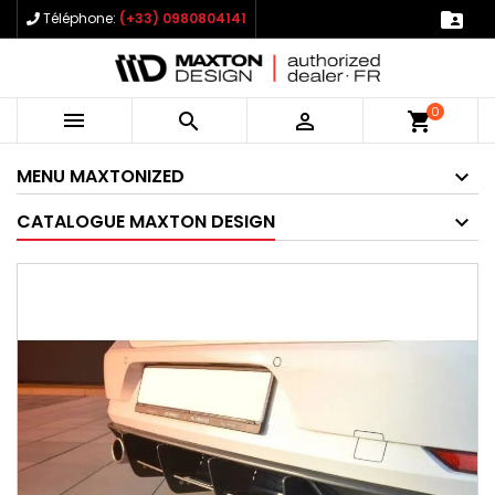

Téléphone:
(+33) 0980804141
0



shopping_cart
MENU MAXTONIZED
CATALOGUE MAXTON DESIGN