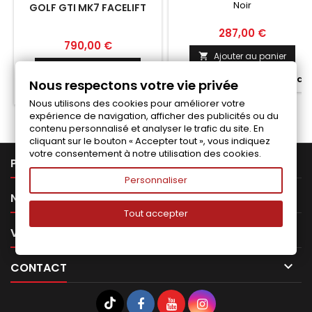
Noir
MK7 FACELIFT
GOLF GTI MK7 FACELIFT
Prix
287,00 €
Prix
790,00 €
Ajouter au panier

Ajouter au panier


Fabriqué a la commande
Nous respectons votre vie privée

Fabriqué a la commande
Nous utilisons des cookies pour améliorer votre
expérience de navigation, afficher des publicités ou du
contenu personnalisé et analyser le trafic du site. En
cliquant sur le bouton « Accepter tout », vous indiquez
votre consentement à notre utilisation des cookies.

PRODUITS
Personnaliser

NOTRE SOCIÉTÉ
Tout accepter

VOTRE COMPTE

CONTACT