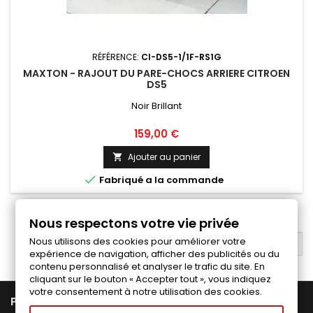
RÉFÉRENCE:
CI-DS5-1/1F-RS1G
MAXTON - RAJOUT DU PARE-CHOCS ARRIERE CITROEN
DS5
Noir Brillant
Prix
159,00 €
Ajouter au panier


Fabriqué a la commande
1
2
Suivant

Nous respectons votre vie privée
Nous utilisons des cookies pour améliorer votre
RETOUR EN HAUT

expérience de navigation, afficher des publicités ou du
contenu personnalisé et analyser le trafic du site. En
cliquant sur le bouton « Accepter tout », vous indiquez
votre consentement à notre utilisation des cookies.

PRODUITS