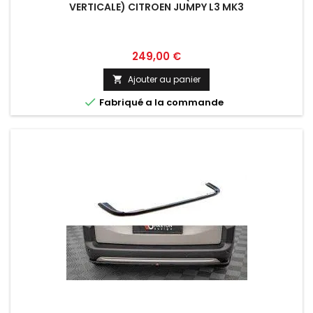
VERTICALE) CITROEN JUMPY L3 MK3
Prix
249,00 €
Ajouter au panier


Fabriqué a la commande