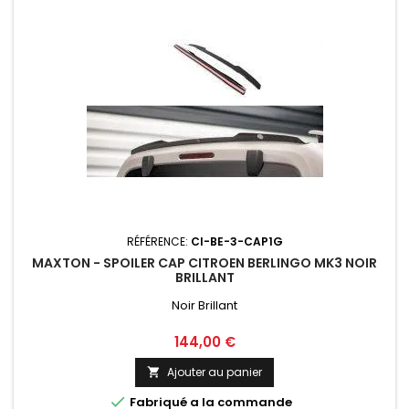
RÉFÉRENCE:
CI-BE-3-CAP1G
MAXTON - SPOILER CAP CITROEN BERLINGO MK3 NOIR
BRILLANT
Noir Brillant
Prix
144,00 €
Ajouter au panier


Fabriqué a la commande