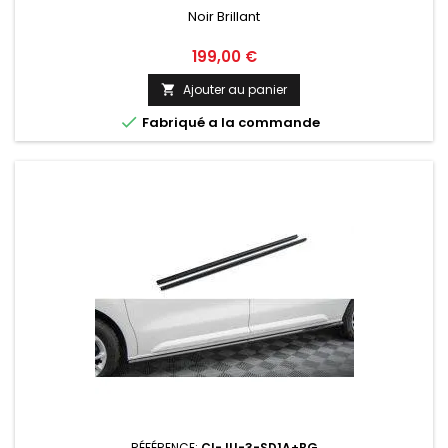
Noir Brillant
Prix
199,00 €
Ajouter au panier


Fabriqué a la commande
RÉFÉRENCE:
CI-JU-3-SD1A+BG