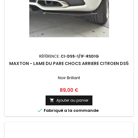
RÉFÉRENCE:
CI-DS5-1/1F-RSD1G
MAXTON - LAME DU PARE CHOCS ARRIERE CITROEN DS5
Noir Brillant
Prix
89,00 €
Ajouter au panier


Fabriqué a la commande