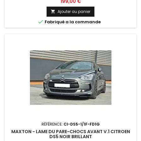
Prix
199,00 €
Ajouter au panier


Fabriqué a la commande
RÉFÉRENCE:
CI-DS5-1/1F-FD1G
MAXTON - LAME DU PARE-CHOCS AVANT V.1 CITROEN
DS5 NOIR BRILLANT