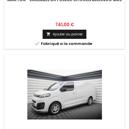
Prix
741,00 €
Ajouter au panier


Fabriqué a la commande