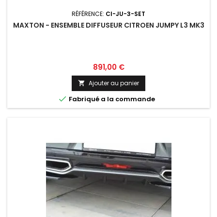
RÉFÉRENCE:
CI-JU-3-SET
MAXTON - ENSEMBLE DIFFUSEUR CITROEN JUMPY L3 MK3
Prix
891,00 €
Ajouter au panier


Fabriqué a la commande