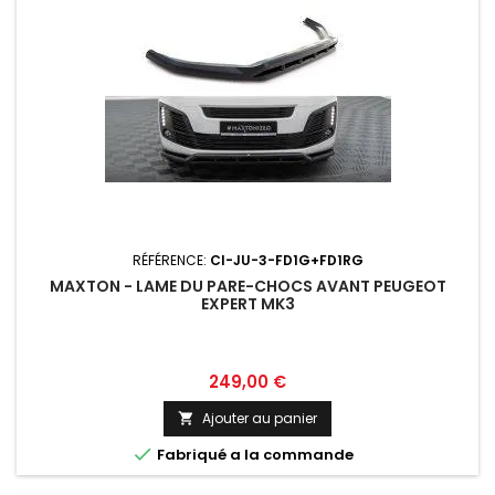
RÉFÉRENCE:
CI-JU-3-FD1G+FD1RG
MAXTON - LAME DU PARE-CHOCS AVANT PEUGEOT
EXPERT MK3
Prix
249,00 €
Ajouter au panier


Fabriqué a la commande