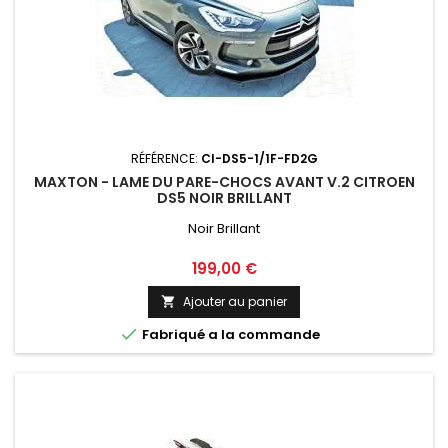
RÉFÉRENCE:
CI-DS5-1/1F-FD2G
MAXTON - LAME DU PARE-CHOCS AVANT V.2 CITROEN
DS5 NOIR BRILLANT
Noir Brillant
Prix
199,00 €
Ajouter au panier


Fabriqué a la commande