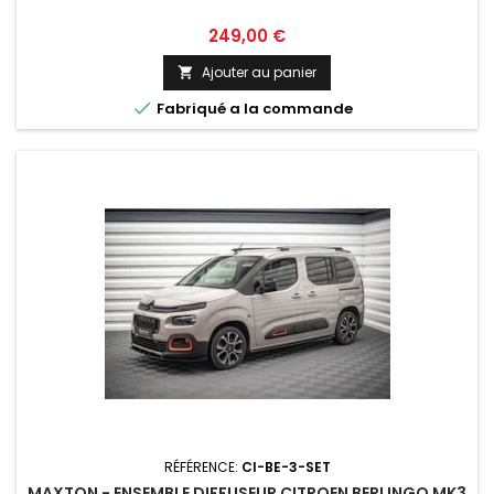
Prix
249,00 €
Ajouter au panier


Fabriqué a la commande
RÉFÉRENCE:
CI-BE-3-SET
MAXTON - ENSEMBLE DIFFUSEUR CITROEN BERLINGO MK3