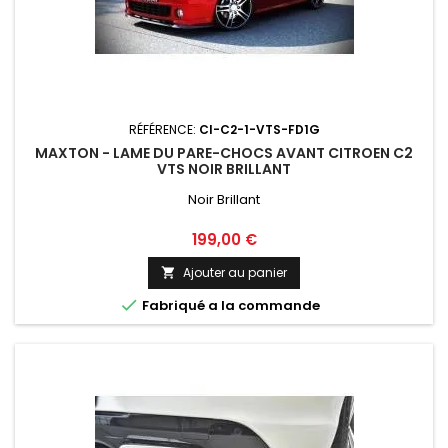
RÉFÉRENCE:
CI-C2-1-VTS-FD1G
MAXTON - LAME DU PARE-CHOCS AVANT CITROEN C2
VTS NOIR BRILLANT
Noir Brillant
Prix
199,00 €
Ajouter au panier


Fabriqué a la commande