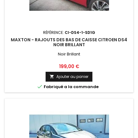
RÉFÉRENCE:
CI-DS4-1-SD1G
MAXTON - RAJOUTS DES BAS DE CAISSE CITROEN DS4
NOIR BRILLANT
Noir Brillant
Prix
199,00 €
Ajouter au panier


Fabriqué a la commande