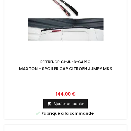
RÉFÉRENCE:
CI-JU-3-CAP1G
MAXTON - SPOILER CAP CITROEN JUMPY MK3
Prix
144,00 €
Ajouter au panier


Fabriqué a la commande