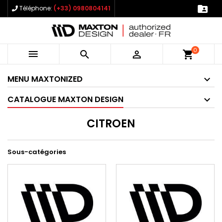

Téléphone:
(+33) 0980804141
0



shopping_cart
MENU MAXTONIZED
CATALOGUE MAXTON DESIGN
CITROEN
Sous-catégories