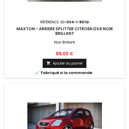
RÉFÉRENCE:
CI-DS4-1-RD1G
MAXTON - ARRIERE SPLITTER CITROEN DS4 NOIR
BRILLANT
Noir Brillant
Prix
89,00 €
Ajouter au panier


Fabriqué a la commande