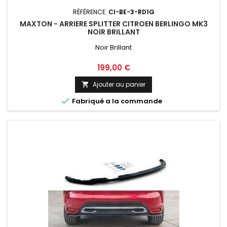
RÉFÉRENCE:
CI-BE-3-RD1G
MAXTON - ARRIERE SPLITTER CITROEN BERLINGO MK3
NOIR BRILLANT
Noir Brillant
Prix
199,00 €
Ajouter au panier


Fabriqué a la commande