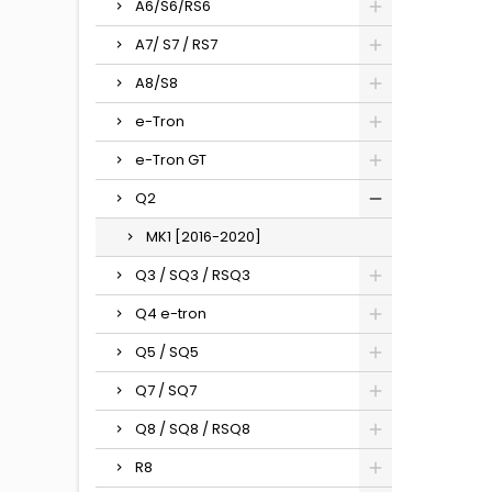
A6/S6/RS6
A7/ S7 / RS7
A8/S8
e-Tron
e-Tron GT
Q2
MK1 [2016-2020]
Q3 / SQ3 / RSQ3
Q4 e-tron
Q5 / SQ5
Q7 / SQ7
Q8 / SQ8 / RSQ8
R8