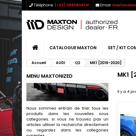
Téléphone:
(+33) 0980804141
Email:
maxtondesi
CATALOGUE MAXTON
SET / KIT CO
Accueil
AUDI
Q2
MK1 [2016-2020]
MK1 [
MENU MAXTONIZED
Il y a 4 p
Nous sommes entrain de trier tous les
produits dans les nouvelles sous
categories. si vous ne trouvez pas un
articles utiliser la recherche directement
ou regardez dans les categories
parentes.