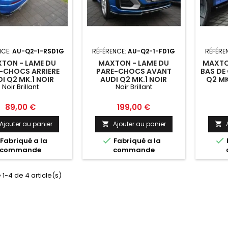
NCE:
AU-Q2-1-RSD1G
RÉFÉRENCE:
AU-Q2-1-FD1G
RÉFÉRE
TON - LAME DU
MAXTON - LAME DU
MAXTO
-CHOCS ARRIERE
PARE-CHOCS AVANT
BAS DE
I Q2 MK.1 NOIR
AUDI Q2 MK.1 NOIR
Q2 MK
Noir Brillant
Noir Brillant
BRILLANT
BRILLANT
Prix
Prix
89,00 €
199,00 €
Ajouter au panier
Ajouter au panier




Fabriqué a la
Fabriqué a la
commande
commande
 1-4 de 4 article(s)