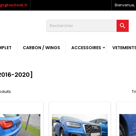
gn@outlook.fr
Bienvenue,

MPLET
CARBON / WINGS
ACCESSOIRES
VETEMENT
2016-2020]
roduits.
Tr