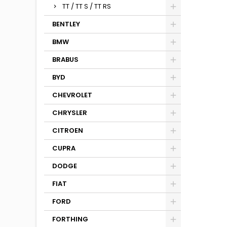
TT / TT S / TT RS
BENTLEY
BMW
BRABUS
BYD
CHEVROLET
CHRYSLER
CITROEN
CUPRA
DODGE
FIAT
FORD
FORTHING