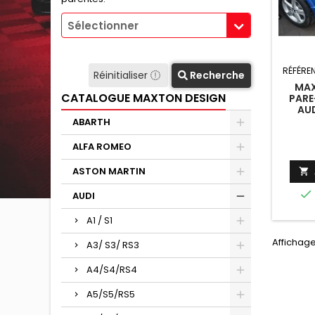
Sélectionner
RÉFÉRE
Réinitialiser
Recherche
MAX
CATALOGUE MAXTON DESIGN
PARE
AUD
ABARTH
ALFA ROMEO
ASTON MARTIN


AUDI
A1 / S1
Affichage
A3/ S3/ RS3
A4/S4/RS4
A5/S5/RS5