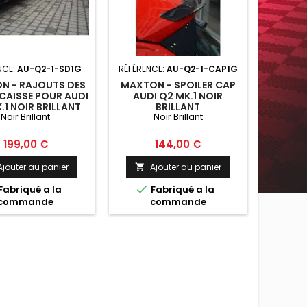
NCE:
AU-Q2-1-SD1G
RÉFÉRENCE:
AU-Q2-1-CAP1G
N - RAJOUTS DES
MAXTON - SPOILER CAP
 CAISSE POUR AUDI
AUDI Q2 MK.1 NOIR
.1 NOIR BRILLANT
BRILLANT
Noir Brillant
Noir Brillant
Prix
Prix
199,00 €
144,00 €
Ajouter au panier
Ajouter au panier


Fabriqué a la
Fabriqué a la
commande
commande