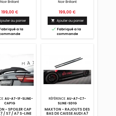
Noir Brillant
Noir Brillant
OIR BRILLANT
NOIR BRILLANT
Prix
Prix
199,00 €
199,00 €
Ajouter au panier
Ajouter au panier


Fabriqué a la
Fabriqué a la
commande
commande
CE:
AU-A7-1F-SLINE-
RÉFÉRENCE:
AU-A7-C7-
CAP1G
SLINE-SD1G
N - SPOILER CAP
MAXTON - RAJOUTS DES
7 / S7 / A7 S-LINE
BAS DE CAISSE AUDI A7