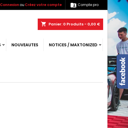

Connexion
ou
Créez votre compte
Compte pro
shopping_cart
Panier:
0
Produits - 0,00 €
S
NOUVEAUTES
NOTICES / MAXTONIZED