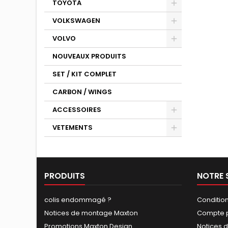
TOYOTA
VOLKSWAGEN
VOLVO
NOUVEAUX PRODUITS
SET / KIT COMPLET
CARBON / WINGS
ACCESSOIRES
VETEMENTS
PRODUITS
NOTRE 
colis endommagé ?
Conditio
Notices de montage Maxton
Compte p
Promotions Maxton Design
Notices 