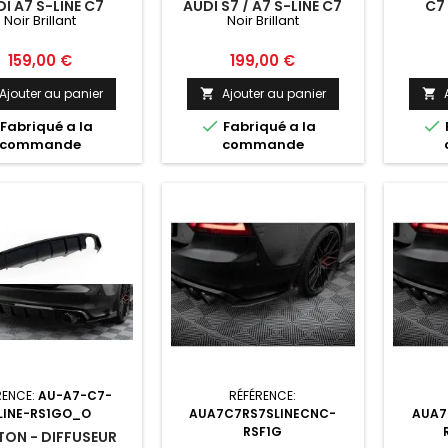
I A7 S-LINE C7
AUDI S7 / A7 S-LINE C7
C7 
Noir Brillant
Noir Brillant
NOIR BRILLANT
Prix
Prix
159,00 €
199,00 €
Ajouter au panier
Ajouter au panier




Fabriqué a la
Fabriqué a la
commande
commande
RENCE:
AU-A7-C7-
RÉFÉRENCE:
LINE-RS1GO_O
AUA7C7RS7SLINECNC-
AUA7
RSF1G
ON - DIFFUSEUR