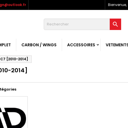
gn@outlook.fr
Bienvenue,

MPLET
CARBON / WINGS
ACCESSOIRES
VETEMENT
C7 [2010-2014]
010-2014]
tégories