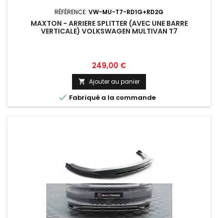
RÉFÉRENCE:
VW-MU-T7-RD1G+RD2G
MAXTON - ARRIERE SPLITTER (AVEC UNE BARRE
VERTICALE) VOLKSWAGEN MULTIVAN T7
Prix
249,00 €
Ajouter au panier


Fabriqué a la commande