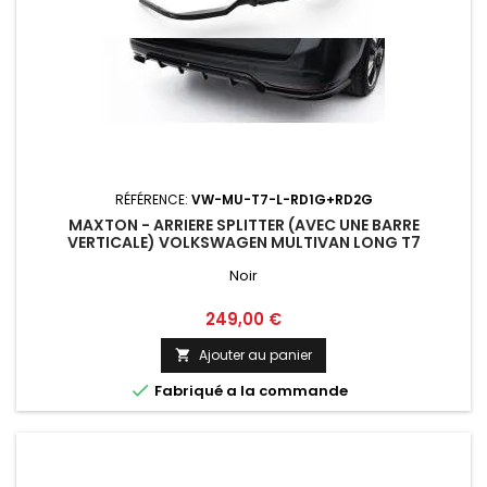
RÉFÉRENCE:
VW-MU-T7-L-RD1G+RD2G
MAXTON - ARRIERE SPLITTER (AVEC UNE BARRE
VERTICALE) VOLKSWAGEN MULTIVAN LONG T7
Noir
Prix
249,00 €
Ajouter au panier


Fabriqué a la commande