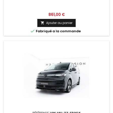
Prix
861,00 €
Ajouter au panier


Fabriqué a la commande