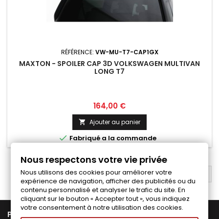
RÉFÉRENCE:
VW-MU-T7-CAP1GX
MAXTON - SPOILER CAP 3D VOLKSWAGEN MULTIVAN
LONG T7
Prix
164,00 €
Ajouter au panier


Fabriqué a la commande
Nous respectons votre vie privée
Nous utilisons des cookies pour améliorer votre
RETOUR EN HAUT

expérience de navigation, afficher des publicités ou du
contenu personnalisé et analyser le trafic du site. En
cliquant sur le bouton « Accepter tout », vous indiquez
votre consentement à notre utilisation des cookies.

PRODUITS