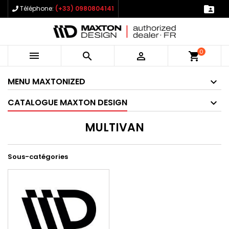

Téléphone:
(+33) 0980804141
0



shopping_cart
MENU MAXTONIZED
CATALOGUE MAXTON DESIGN
MULTIVAN
Sous-catégories