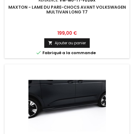
RÉFÉRENCE:
VW-MU-T7-FD2GX
MAXTON - LAME DU PARE-CHOCS AVANT VOLKSWAGEN
MULTIVAN LONG T7
Prix
199,00 €
Ajouter au panier


Fabriqué a la commande