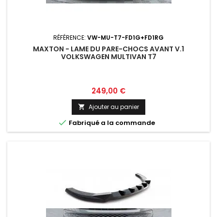
RÉFÉRENCE:
VW-MU-T7-FD1G+FD1RG
MAXTON - LAME DU PARE-CHOCS AVANT V.1
VOLKSWAGEN MULTIVAN T7
Prix
249,00 €
Ajouter au panier


Fabriqué a la commande