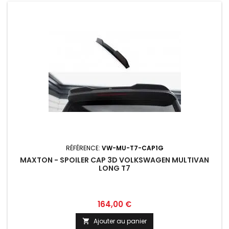
RÉFÉRENCE:
VW-MU-T7-CAP1G
MAXTON - SPOILER CAP 3D VOLKSWAGEN MULTIVAN
LONG T7
Prix
164,00 €
Ajouter au panier
