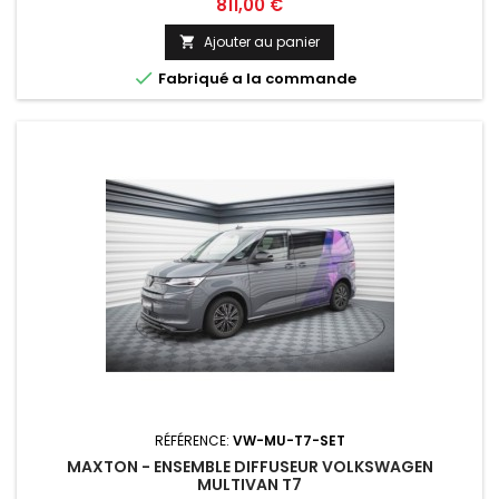
Prix
811,00 €
Ajouter au panier


Fabriqué a la commande
RÉFÉRENCE:
VW-MU-T7-SET
MAXTON - ENSEMBLE DIFFUSEUR VOLKSWAGEN
MULTIVAN T7