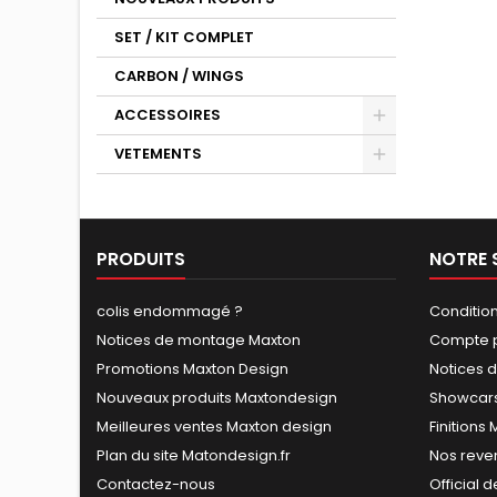
SET / KIT COMPLET
CARBON / WINGS
ACCESSOIRES
VETEMENTS
PRODUITS
NOTRE 
colis endommagé ?
Conditio
Notices de montage Maxton
Compte p
Promotions Maxton Design
Notices 
Nouveaux produits Maxtondesign
Showcars
Meilleures ventes Maxton design
Finitions
Plan du site Matondesign.fr
Nos reve
Contactez-nous
Official 