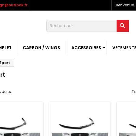
gn@outlook.fr
Bienvenue,

MPLET
CARBON / WINGS
ACCESSOIRES
VETEMENT
Sport
rt
roduits.
Tr