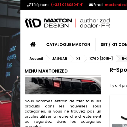
Téléphone:
(+33) 0980804141
Email:
maxtondesi
CATALOGUE MAXTON
SET / KIT CO
Accueil
JAGUAR
XE
X760 [2015-]
R-
R-Spo
MENU MAXTONIZED
Il y a 4 p
Nous sommes entrain de trier tous les
produits dans les nouvelles sous
categories. si vous ne trouvez pas un
articles utiliser la recherche directement
ou regardez dans les categories
parentes.