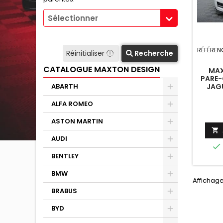
Sélectionner
RÉFÉREN
Réinitialiser
Recherche
CATALOGUE MAXTON DESIGN
MAX
PARE-
JAG
ABARTH
ALFA ROMEO
ASTON MARTIN

AUDI

BENTLEY
BMW
Affichage
BRABUS
BYD