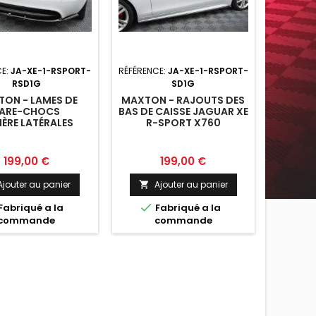
CE:
JA-XE-1-RSPORT-
RÉFÉRENCE:
JA-XE-1-RSPORT-
RSD1G
SD1G
ON - LAMES DE
MAXTON - RAJOUTS DES
ARE-CHOCS
BAS DE CAISSE JAGUAR XE
IÈRE LATÉRALES
R-SPORT X760
AR XE R-SPORT
X760
Prix
Prix
199,00 €
199,00 €
Ajouter au panier
Ajouter au panier


Fabriqué a la
Fabriqué a la
commande
commande