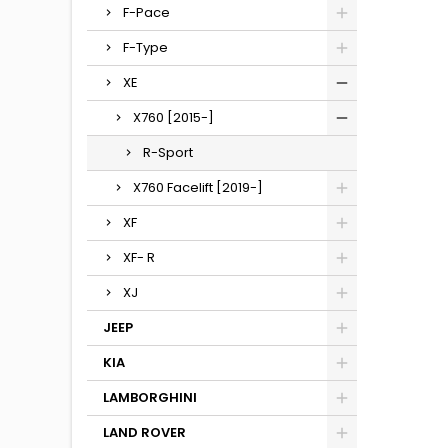
F-Pace
F-Type
XE
X760 [2015-]
R-Sport
X760 Facelift [2019-]
XF
XF- R
XJ
JEEP
KIA
LAMBORGHINI
LAND ROVER