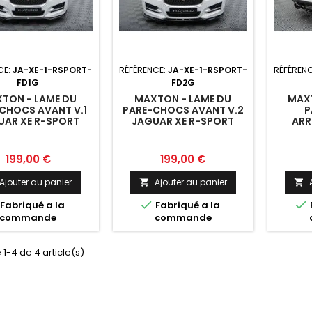
CE:
JA-XE-1-RSPORT-
RÉFÉRENCE:
JA-XE-1-RSPORT-
RÉFÉREN
FD1G
FD2G
TON - LAME DU
MAXTON - LAME DU
MAXT
CHOCS AVANT V.1
PARE-CHOCS AVANT V.2
P
UAR XE R-SPORT
JAGUAR XE R-SPORT
ARR
X760
X760
JAGU
Prix
Prix
199,00 €
199,00 €
Ajouter au panier
Ajouter au panier




Fabriqué a la
Fabriqué a la
commande
commande
 1-4 de 4 article(s)