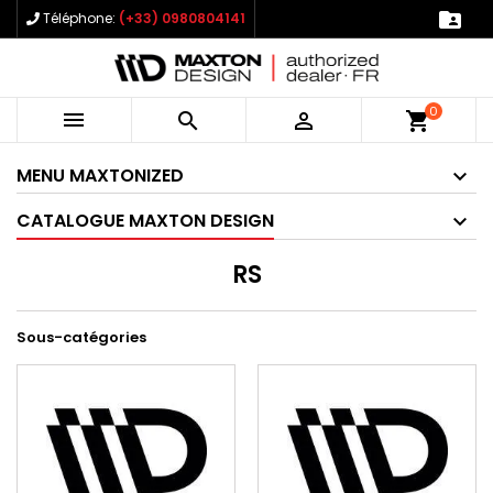

Téléphone:
(+33) 0980804141
0



shopping_cart
MENU MAXTONIZED
CATALOGUE MAXTON DESIGN
RS
Sous-catégories