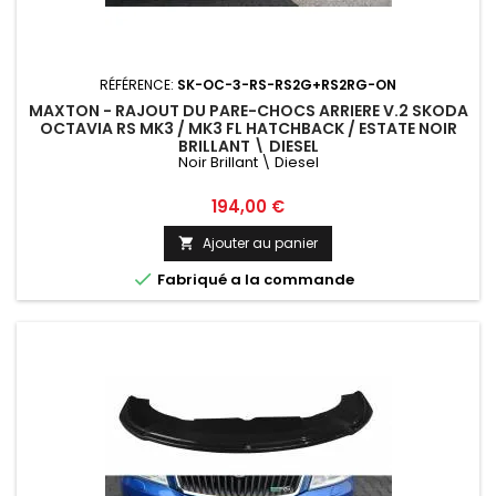
RÉFÉRENCE:
SK-OC-3-RS-RS2G+RS2RG-ON
MAXTON - RAJOUT DU PARE-CHOCS ARRIERE V.2 SKODA
OCTAVIA RS MK3 / MK3 FL HATCHBACK / ESTATE NOIR
BRILLANT \ DIESEL
Noir Brillant \ Diesel
Prix
194,00 €
Ajouter au panier


Fabriqué a la commande