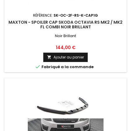
RÉFÉRENCE:
SK-OC-2F-RS-K-CAP1G
MAXTON - SPOILER CAP SKODA OCTAVIA RS MK2 / MK2
FL COMBI NOIR BRILLANT
Noir Brillant
Prix
144,00 €
Ajouter au panier


Fabriqué a la commande