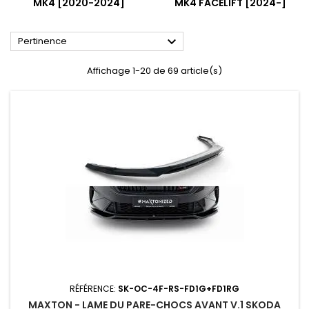
MK4 [2020-2024]
MK4 FACELIFT [2024-]

Pertinence
Affichage 1-20 de 69 article(s)
RÉFÉRENCE:
SK-OC-4F-RS-FD1G+FD1RG
MAXTON - LAME DU PARE-CHOCS AVANT V.1 SKODA