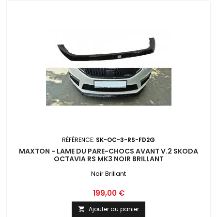
RÉFÉRENCE:
SK-OC-3-RS-FD2G
MAXTON - LAME DU PARE-CHOCS AVANT V.2 SKODA
OCTAVIA RS MK3 NOIR BRILLANT
Noir Brillant
Prix
199,00 €
Ajouter au panier
