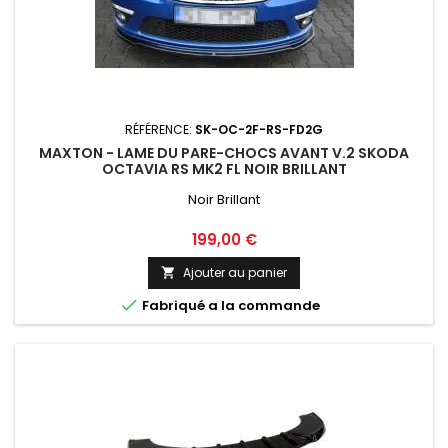
RÉFÉRENCE:
SK-OC-2F-RS-FD2G
MAXTON - LAME DU PARE-CHOCS AVANT V.2 SKODA
OCTAVIA RS MK2 FL NOIR BRILLANT
Noir Brillant
Prix
199,00 €
Ajouter au panier


Fabriqué a la commande