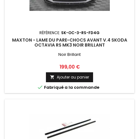
RÉFÉRENCE:
SK-OC-3-RS-FD4G
MAXTON - LAME DU PARE-CHOCS AVANT V.4 SKODA
OCTAVIA RS MK3 NOIR BRILLANT
Noir Brillant
Prix
199,00 €
Ajouter au panier


Fabriqué a la commande