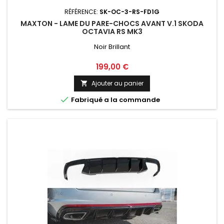
RÉFÉRENCE:
SK-OC-3-RS-FD1G
MAXTON - LAME DU PARE-CHOCS AVANT V.1 SKODA
OCTAVIA RS MK3
Noir Brillant
Prix
199,00 €
Ajouter au panier


Fabriqué a la commande