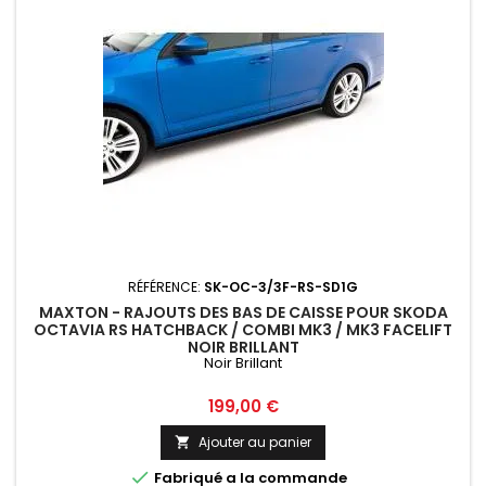
RÉFÉRENCE:
SK-OC-3/3F-RS-SD1G
MAXTON - RAJOUTS DES BAS DE CAISSE POUR SKODA
OCTAVIA RS HATCHBACK / COMBI MK3 / MK3 FACELIFT
NOIR BRILLANT
Noir Brillant
Prix
199,00 €
Ajouter au panier


Fabriqué a la commande