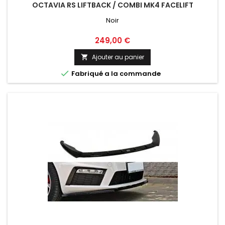
OCTAVIA RS LIFTBACK / COMBI MK4 FACELIFT
Noir
Prix
249,00 €
Ajouter au panier


Fabriqué a la commande