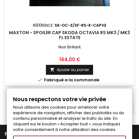
RÉFÉRENCE:
SK-OC-3/3F-RS-K-CAP1G
MAXTON - SPOILER CAP SKODA OCTAVIA RS MK3 / MK3
FL ESTATE
Noir Brillant
Prix
144,00 €
Ajouter au panier


Fabriqué a la commande
1
2
3
4
Suivant

Nous respectons votre vie privée
Nous utilisons des cookies pour améliorer votre
RETOUR EN HAUT

expérience de navigation, afficher des publicités ou du
contenu personnalisé et analyser le trafic du site. En
cliquant sur le bouton « Accepter tout », vous indiquez
votre consentement à notre utilisation des cookies.

PRODUITS