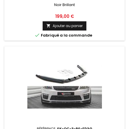
Noir Brillant
Prix
199,00 €
Ajouter au panier


Fabriqué a la commande
RÉFÉRENCE:
SK-OC-3-RS-FD3G