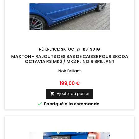
RÉFÉRENCE:
SK-OC-2F-RS-SD1G
MAXTON - RAJOUTS DES BAS DE CAISSE POUR SKODA
OCTAVIA RS MK2 / MK2 FL NOIR BRILLANT
Noir Brillant
Prix
199,00 €
Ajouter au panier


Fabriqué a la commande