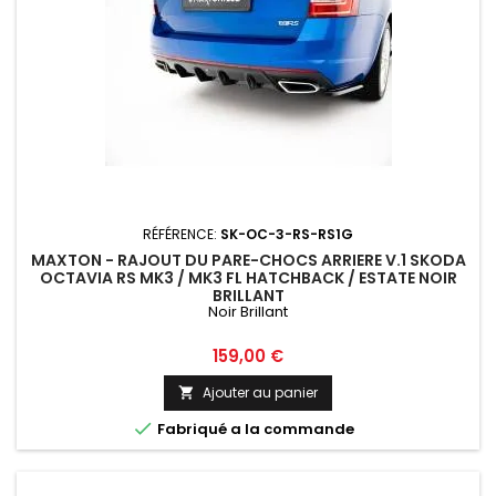
RÉFÉRENCE:
SK-OC-3-RS-RS1G
MAXTON - RAJOUT DU PARE-CHOCS ARRIERE V.1 SKODA
OCTAVIA RS MK3 / MK3 FL HATCHBACK / ESTATE NOIR
BRILLANT
Noir Brillant
Prix
159,00 €
Ajouter au panier


Fabriqué a la commande