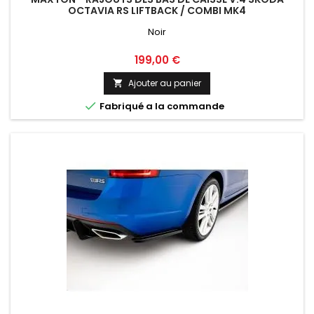
OCTAVIA RS LIFTBACK / COMBI MK4
Noir
Prix
199,00 €
Ajouter au panier


Fabriqué a la commande