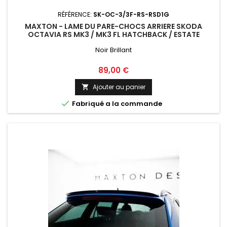
RÉFÉRENCE:
SK-OC-3/3F-RS-RSD1G
MAXTON - LAME DU PARE-CHOCS ARRIERE SKODA
OCTAVIA RS MK3 / MK3 FL HATCHBACK / ESTATE
Noir Brillant
Prix
89,00 €
Ajouter au panier


Fabriqué a la commande