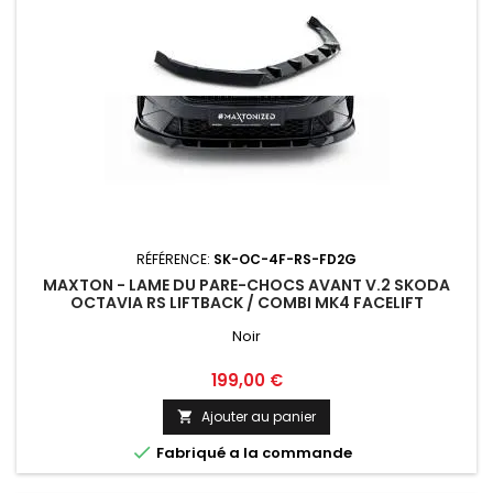
RÉFÉRENCE:
SK-OC-4F-RS-FD2G
MAXTON - LAME DU PARE-CHOCS AVANT V.2 SKODA
OCTAVIA RS LIFTBACK / COMBI MK4 FACELIFT
Noir
Prix
199,00 €
Ajouter au panier


Fabriqué a la commande