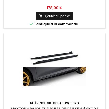
Prix
178,00 €
Ajouter au panier


Fabriqué a la commande
RÉFÉRENCE:
SK-OC-4F-RS-SD2G
MAXTON - RAJOUTS DES BAS DE CAISSE V.4 SKODA