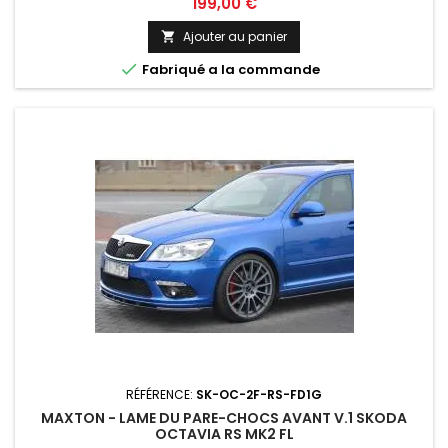
Prix
199,00 €
Ajouter au panier


Fabriqué a la commande
RÉFÉRENCE:
SK-OC-2F-RS-FD1G
MAXTON - LAME DU PARE-CHOCS AVANT V.1 SKODA
OCTAVIA RS MK2 FL