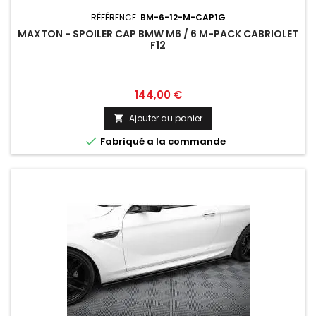
RÉFÉRENCE:
BM-6-12-M-CAP1G
MAXTON - SPOILER CAP BMW M6 / 6 M-PACK CABRIOLET
F12
Prix
144,00 €
Ajouter au panier


Fabriqué a la commande