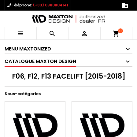

Téléphone:
(+33) 0980804141
0



shopping_cart
MENU MAXTONIZED
CATALOGUE MAXTON DESIGN
F06, F12, F13 FACELIFT [2015-2018]
Sous-catégories