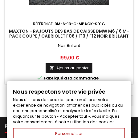
RÉFÉRENCE:
BM-6-13-C-MPACK-SD1G
MAXTON - RAJOUTS DES BAS DE CAISSE BMW M6 / 6 M-
PACK COUPE / CABRIOLET F06 / F13 / F12 NOIR BRILLANT
Noir Brillant
Prix
199,00 €
Ajouter au panier


Fabriqué a la commande
Nous respectons votre vie privée
Nous utilisons des cookies pour améliorer votre
RETOUR EN HAUT

expérience de navigation, afficher des publicités ou du
contenu personnalisé et analyser le trafic du site. En
cliquant sur le bouton « Accepter tout », vous indiquez
votre consentement à notre utilisation des cookies.

PRODUITS
Personnaliser