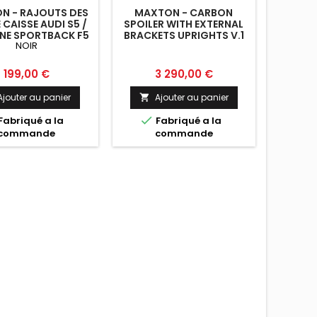
N - RAJOUTS DES
MAXTON - CARBON
 CAISSE AUDI S5 /
SPOILER WITH EXTERNAL
INE SPORTBACK F5
BRACKETS UPRIGHTS V.1
NOIR
AUDI A5 / A5 S-LINE / S5 /
RS5 COUPE F5 / F5
FACELIFT
Prix
Prix
199,00 €
3 290,00 €
Ajouter au panier
Ajouter au panier


Fabriqué a la
Fabriqué a la
commande
commande