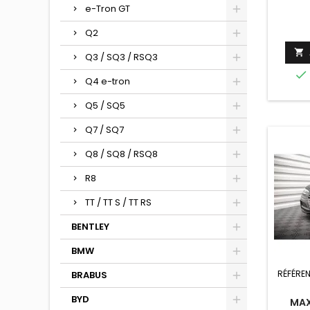
e-Tron GT
Q2

Q3 / SQ3 / RSQ3

Q4 e-tron
Q5 / SQ5
Q7 / SQ7
Q8 / SQ8 / RSQ8
R8
TT / TT S / TT RS
BENTLEY
BMW
RÉFÉRE
BRABUS
BYD
MAX