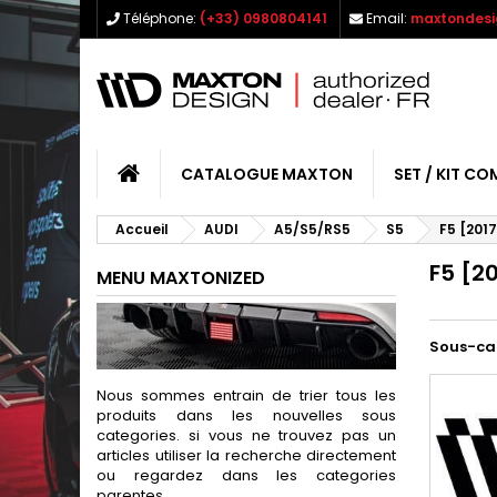
Téléphone:
(+33) 0980804141
Email:
maxtondesi
CATALOGUE MAXTON
SET / KIT CO
Accueil
AUDI
A5/S5/RS5
S5
F5 [201
F5 [2
MENU MAXTONIZED
Sous-ca
Nous sommes entrain de trier tous les
produits dans les nouvelles sous
categories. si vous ne trouvez pas un
articles utiliser la recherche directement
ou regardez dans les categories
parentes.