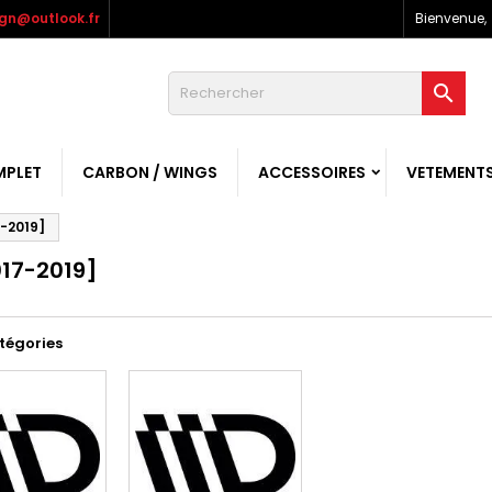
gn@outlook.fr
Bienvenue,

MPLET
CARBON / WINGS
ACCESSOIRES
VETEMENT
7-2019]
017-2019]
tégories