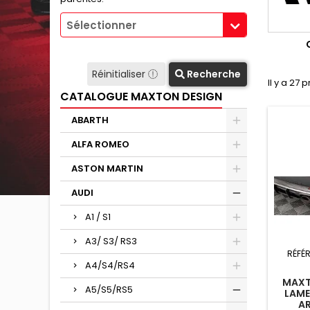
Sélectionner
Réinitialiser
Recherche
Il y a 27 
CATALOGUE MAXTON DESIGN
ABARTH
ALFA ROMEO
ASTON MARTIN
AUDI
A1 / S1
A3/ S3/ RS3
RÉFÉ
A4/S4/RS4
MAXT
A5/S5/RS5
LAME
AR