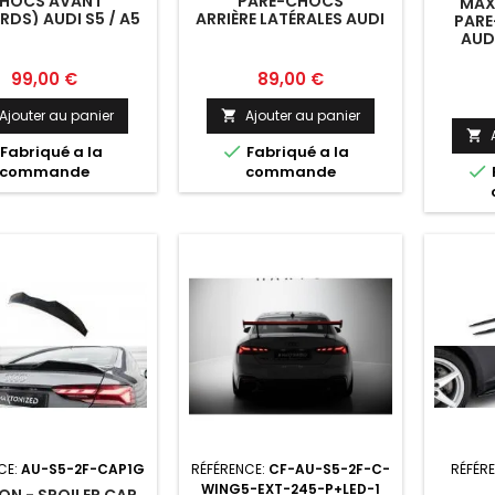
HOCS AVANT
PARE-CHOCS
MAX
RDS) AUDI S5 / A5
ARRIÈRE LATÉRALES AUDI
PAR
-LINE COUPE /
S5 COUPE / SPORTBACK
AUDI
PORTBACK F5
F5
COUPE
Prix
Prix
99,00 €
89,00 €
Ajouter au panier
Ajouter au panier



Fabriqué a la
Fabriqué a la

commande
commande
CE:
AU-S5-2F-CAP1G
RÉFÉRENCE:
CF-AU-S5-2F-C-
RÉFÉR
WING5-EXT-245-P+LED-1
N - SPOILER CAP