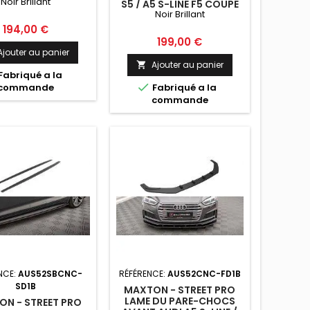
Noir Brillant
ORTBACK NOIR
S5 / A5 S-LINE F5 COUPE
BRILLANT
Noir Brillant
NOIR BRILLANT
Prix
194,00 €
Prix
199,00 €
Ajouter au panier
Ajouter au panier

Fabriqué a la

commande
Fabriqué a la
commande
NCE:
AUS52SBCNC-
RÉFÉRENCE:
AUS52CNC-FD1B
SD1B
MAXTON - STREET PRO
LAME DU PARE-CHOCS
N - STREET PRO