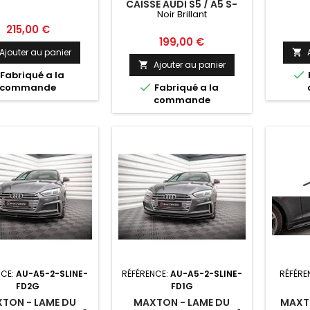
SP
CAISSE AUDI S5 / A5 S-
Noir Brillant
LINE F5 SPORTBACK NOIR
BRILLANT
Prix
215,00 €
Prix
199,00 €
Ajouter au panier

Ajouter au panier


Fabriqué a la

commande
Fabriqué a la
commande
NCE:
AU-A5-2-SLINE-
RÉFÉRENCE:
AU-A5-2-SLINE-
RÉFÉRE
FD2G
FD1G
TON - LAME DU
MAXTON - LAME DU
MAXTO