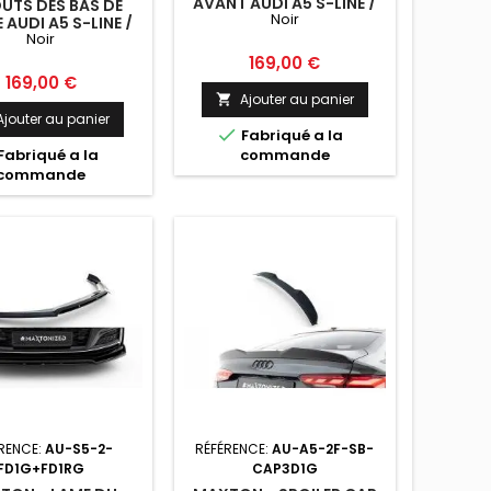
AVANT AUDI A5 S-LINE /
UTS DES BAS DE
Noir
S5 COUPE / SPORTBACK
 AUDI A5 S-LINE /
F5 NOIR
Noir
ORTBACK F5 NOIR
Prix
169,00 €
Prix
169,00 €
Ajouter au panier

Ajouter au panier

Fabriqué a la
Fabriqué a la
commande
commande
RENCE:
AU-S5-2-
RÉFÉRENCE:
AU-A5-2F-SB-
FD1G+FD1RG
CAP3D1G