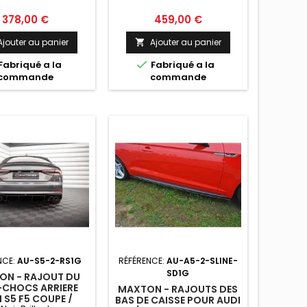
Prix
Prix
378,00 €
459,00 €
Ajouter au panier
Ajouter au panier


Fabriqué a la
Fabriqué a la
commande
commande
NCE:
AU-S5-2-RS1G
RÉFÉRENCE:
AU-A5-2-SLINE-
SD1G
ON - RAJOUT DU
-CHOCS ARRIERE
MAXTON - RAJOUTS DES
 S5 F5 COUPE /
BAS DE CAISSE POUR AUDI