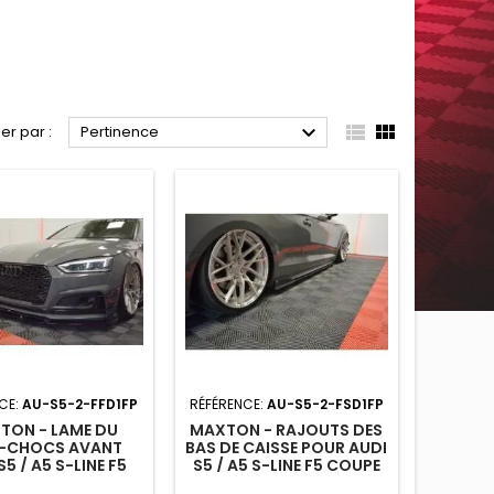



ier par :
Pertinence
CE:
AU-S5-2-FFD1FP
RÉFÉRENCE:
AU-S5-2-FSD1FP
TON - LAME DU
MAXTON - RAJOUTS DES
E-CHOCS AVANT
BAS DE CAISSE POUR AUDI
S5 / A5 S-LINE F5
S5 / A5 S-LINE F5 COUPE
E / SPORTBACK