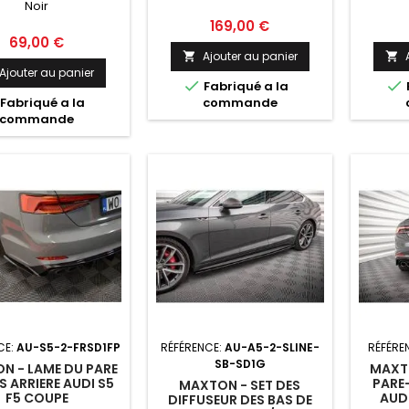
Noir
RTBACK F5 NOIR
Prix
169,00 €
Prix
69,00 €
Ajouter au panier


Ajouter au panier


Fabriqué a la
Fabriqué a la
commande
commande
CE:
AU-S5-2-FRSD1FP
RÉFÉRENCE:
AU-A5-2-SLINE-
RÉFÉRE
SB-SD1G
N - LAME DU PARE
MAXT
 ARRIERE AUDI S5
PARE
MAXTON - SET DES
F5 COUPE
AUDI
DIFFUSEUR DES BAS DE