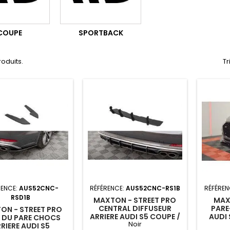
COUPE
SPORTBACK
produits.
Tr
RENCE:
AUS52CNC-
RÉFÉRENCE:
AUS52CNC-RS1B
RÉFÉREN
RSD1B
MAXTON - STREET PRO
MAX
CENTRAL DIFFUSEUR
PAR
ON - STREET PRO
ARRIERE AUDI S5 COUPE /
AUDI 
 DU PARE CHOCS
Noir
SPORTBACK F5 NOIR
COUP
RIERE AUDI S5