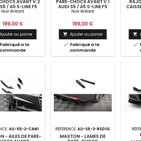
CHOCS AVANT V.2
PARE-CHOCS AVANT V.1
RAJO
S5 / A5 S-LINE F5
AUDI S5 / A5 S-LINE F5
CAISSE
Noir Brillant
Noir Brillant
PE / SPORTBACK
COUPE / SPORTBACK
S5 SP
OIR BRILLANT
NOIR BRILLANT
Prix
Prix
199,00 €
199,00 €
Ajouter au panier
Ajouter au panier




Fabriqué a la
Fabriqué a la
commande
commande
NCE:
AU-S5-2-CAN1
RÉFÉRENCE:
AU-S5-2-RSD1G
RÉFÉ
 - AILES DE PARE-
MAXTON - LAMES DE