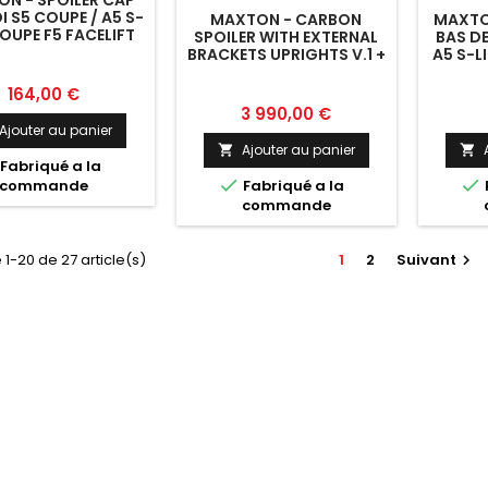
I S5 COUPE / A5 S-
MAXTON - CARBON
MAXTO
COUPE F5 FACELIFT
SPOILER WITH EXTERNAL
BAS DE
BRACKETS UPRIGHTS V.1 +
A5 S-L
LED AUDI A5 / A5 S-LINE /
S5 / RS5 COUPE F5 / F5
Prix
164,00 €
FACELIFT
Prix
3 990,00 €
Ajouter au panier
Ajouter au panier


Fabriqué a la


commande
Fabriqué a la
commande
 1-20 de 27 article(s)
1
2
Suivant
