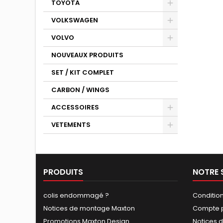
TOYOTA
VOLKSWAGEN
VOLVO
NOUVEAUX PRODUITS
SET / KIT COMPLET
CARBON / WINGS
ACCESSOIRES
VETEMENTS
PRODUITS
NOTRE 
colis endommagé ?
Conditio
Notices de montage Maxton
Compte p
Promotions Maxton Design
Notices 