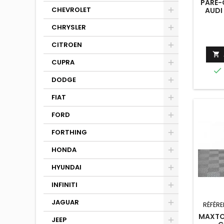
PARE-
CHEVROLET
AUDI 
COU
N
CHRYSLER
CITROEN

CUPRA

DODGE
FIAT
FORD
FORTHING
HONDA
HYUNDAI
INFINITI
JAGUAR
RÉFÉRE
MAXTON
JEEP