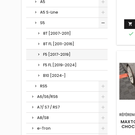
A5
SPO
A5 S-Line
S5

8T [2007-2011]

8T FL [2011-2016]
F5 [2017-2019]
F5 FL [2019-2024]
B10 [2024-]
RS5
A6/S6/RS6
A7/ S7 / RS7
RÉFÉREN
A8/S8
MAXTO
CHOCS
e-Tron