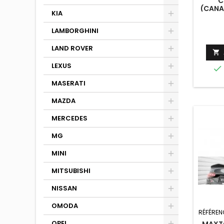
C
(CANA
KIA
S
S
LAMBORGHINI
LAND ROVER

LEXUS

MASERATI
MAZDA
MERCEDES
MG
MINI
MITSUBISHI
NISSAN
OMODA
RÉFÉREN
OPEL
MAXTO