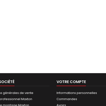
SOCIÉTÉ
VOTRE COMPTE
ns générales de vente
Informations personnelles
rofessionnel Maxton
Commandes
de montage Maxton
Avoirs