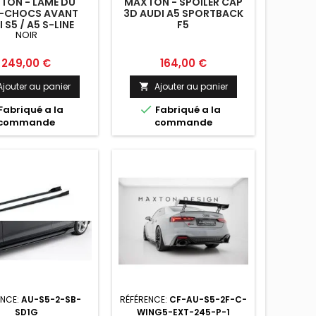
TON - LAME DU
MAXTON - SPOILER CAP
E-CHOCS AVANT
3D AUDI A5 SPORTBACK
 S5 / A5 S-LINE
F5
NOIR
 / SPORTBACK F5
Prix
Prix
249,00 €
164,00 €
Ajouter au panier
Ajouter au panier


Fabriqué a la
Fabriqué a la
commande
commande
ENCE:
AU-S5-2-SB-
RÉFÉRENCE:
CF-AU-S5-2F-C-
SD1G
WING5-EXT-245-P-1