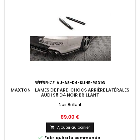
RÉFÉRENCE:
AU-A8-D4-SLINE-RSD1G
MAXTON - LAMES DE PARE-CHOCS ARRIÈRE LATÉRALES
AUDI S8 D4 NOIR BRILLANT
Noir Brillant
Prix
89,00 €
Ajouter au panier


Fabriqué a la commande