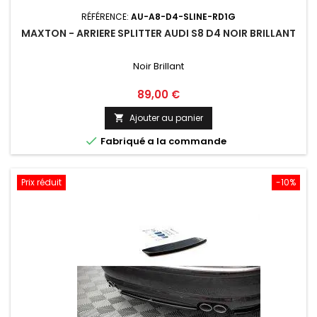
RÉFÉRENCE:
AU-A8-D4-SLINE-RD1G
MAXTON - ARRIERE SPLITTER AUDI S8 D4 NOIR BRILLANT
Noir Brillant
Prix
89,00 €
Ajouter au panier


Fabriqué a la commande
Prix réduit
-10%