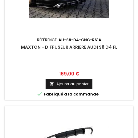
RÉFÉRENCE:
AU-S8-D4-CNC-RS1A
MAXTON - DIFFUSEUR ARRIERE AUDI S8 D4 FL
Prix
169,00 €
Ajouter au panier


Fabriqué a la commande