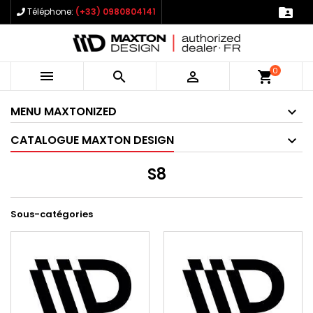

Téléphone:
(+33) 0980804141
0



shopping_cart
MENU MAXTONIZED
CATALOGUE MAXTON DESIGN
S8
Sous-catégories