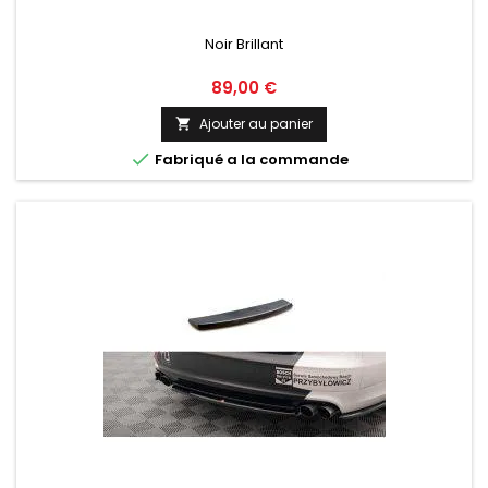
Noir Brillant
Prix
89,00 €
Ajouter au panier


Fabriqué a la commande