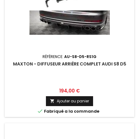
RÉFÉRENCE:
AU-S8-D5-RS1G
MAXTON - DIFFUSEUR ARRIÈRE COMPLET AUDI S8 D5
Prix
194,00 €
Ajouter au panier


Fabriqué a la commande