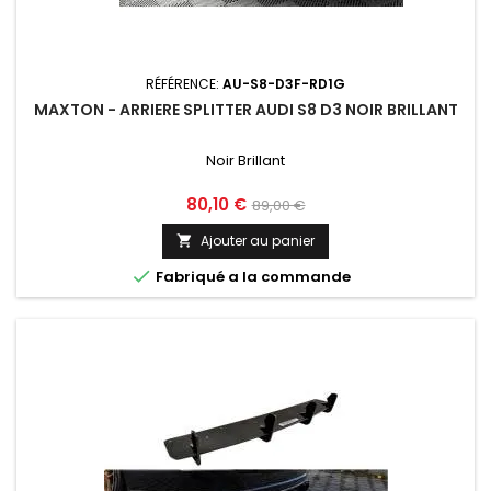
RÉFÉRENCE:
AU-S8-D3F-RD1G
MAXTON - ARRIERE SPLITTER AUDI S8 D3 NOIR BRILLANT
Noir Brillant
Prix
Prix
80,10 €
89,00 €
de
Ajouter au panier

base

Fabriqué a la commande