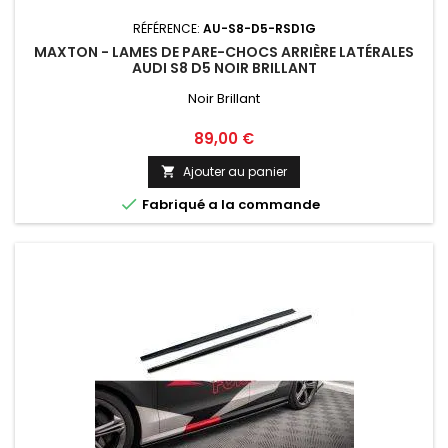
RÉFÉRENCE:
AU-S8-D5-RSD1G
MAXTON - LAMES DE PARE-CHOCS ARRIÈRE LATÉRALES
AUDI S8 D5 NOIR BRILLANT
Noir Brillant
Prix
89,00 €
Ajouter au panier


Fabriqué a la commande