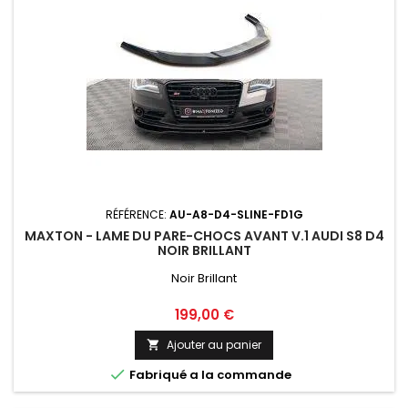
RÉFÉRENCE:
AU-A8-D4-SLINE-FD1G
MAXTON - LAME DU PARE-CHOCS AVANT V.1 AUDI S8 D4
NOIR BRILLANT
Noir Brillant
Prix
199,00 €
Ajouter au panier


Fabriqué a la commande