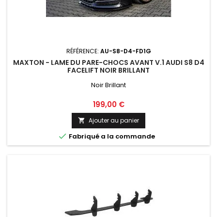
RÉFÉRENCE:
AU-S8-D4-FD1G
MAXTON - LAME DU PARE-CHOCS AVANT V.1 AUDI S8 D4
FACELIFT NOIR BRILLANT
Noir Brillant
Prix
199,00 €
Ajouter au panier


Fabriqué a la commande