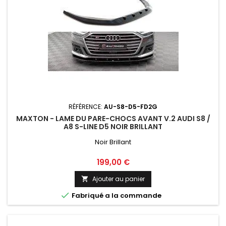
RÉFÉRENCE:
AU-S8-D5-FD2G
MAXTON - LAME DU PARE-CHOCS AVANT V.2 AUDI S8 /
A8 S-LINE D5 NOIR BRILLANT
Noir Brillant
Prix
199,00 €
Ajouter au panier


Fabriqué a la commande