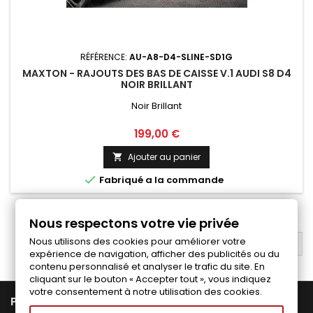
RÉFÉRENCE:
AU-A8-D4-SLINE-SD1G
MAXTON - RAJOUTS DES BAS DE CAISSE V.1 AUDI S8 D4
NOIR BRILLANT
Noir Brillant
Prix
199,00 €
Ajouter au panier


Fabriqué a la commande
1
2
Suivant

Nous respectons votre vie privée
Nous utilisons des cookies pour améliorer votre
RETOUR EN HAUT

expérience de navigation, afficher des publicités ou du
contenu personnalisé et analyser le trafic du site. En
cliquant sur le bouton « Accepter tout », vous indiquez
votre consentement à notre utilisation des cookies.

PRODUITS