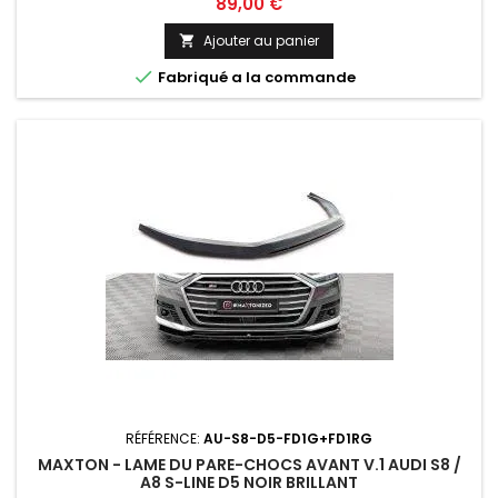
Prix
89,00 €
Ajouter au panier


Fabriqué a la commande
RÉFÉRENCE:
AU-S8-D5-FD1G+FD1RG
MAXTON - LAME DU PARE-CHOCS AVANT V.1 AUDI S8 /
A8 S-LINE D5 NOIR BRILLANT