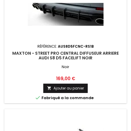
RÉFÉRENCE:
AUS8D5FCNC-RS1B
MAXTON - STREET PRO CENTRAL DIFFUSEUR ARRIERE
AUDI S8 D5 FACELIFT NOIR
Noir
Prix
169,00 €
Ajouter au panier


Fabriqué a la commande