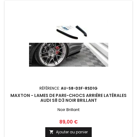
RÉFÉRENCE:
AU-S8-D3F-RSD1G
MAXTON - LAMES DE PARE-CHOCS ARRIÈRE LATÉRALES
AUDI S8 D3 NOIR BRILLANT
Noir Brillant
Prix
89,00 €
Ajouter au panier
