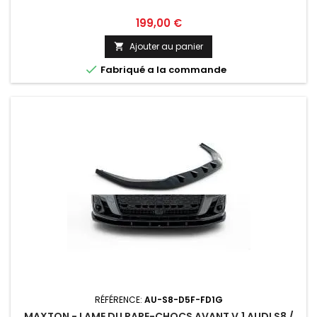
Prix
199,00 €
Ajouter au panier


Fabriqué a la commande
RÉFÉRENCE:
AU-S8-D5F-FD1G
MAXTON - LAME DU PARE-CHOCS AVANT V.1 AUDI S8 /