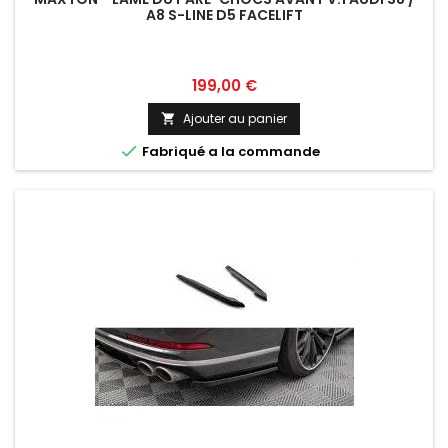
A8 S-LINE D5 FACELIFT
Prix
199,00 €
Ajouter au panier


Fabriqué a la commande