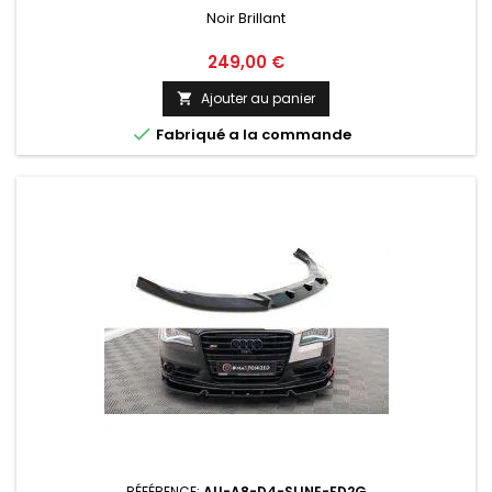
Noir Brillant
Prix
249,00 €
Ajouter au panier


Fabriqué a la commande
RÉFÉRENCE:
AU-A8-D4-SLINE-FD2G