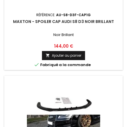
RÉFÉRENCE:
AU-S8-D3F-CAP1G
MAXTON - SPOILER CAP AUDI S8 D3 NOIR BRILLANT
Noir Brillant
Prix
144,00 €
Ajouter au panier


Fabriqué a la commande