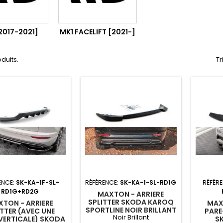
2017-2021]
MK1 FACELIFT [2021-]
oduits.
Tr
ENCE:
SK-KA-1F-SL-
RÉFÉRENCE:
SK-KA-1-SL-RD1G
RÉFÉR
RD1G+RD2G
MAXTON - ARRIERE
SPLITTER SKODA KAROQ
TON - ARRIERE
MAX
SPORTLINE NOIR BRILLANT
ITTER (AVEC UNE
PAR
Noir Brillant
VERTICALE) SKODA
S