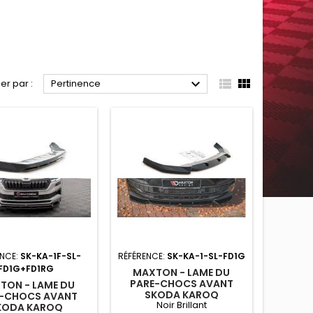



ier par :
Pertinence
ENCE:
SK-KA-1F-SL-
RÉFÉRENCE:
SK-KA-1-SL-FD1G
FD1G+FD1RG
MAXTON - LAME DU
PARE-CHOCS AVANT
TON - LAME DU
SKODA KAROQ
E-CHOCS AVANT
Noir Brillant
SPORTLINE NOIR BRILLANT
KODA KAROQ