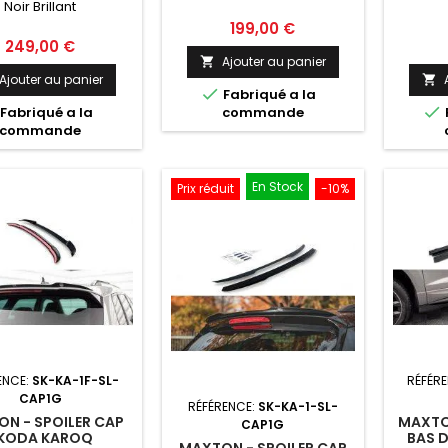
Noir Brillant
Q SPORTLINE MK1
SPORTL
IFT NOIR BRILLANT
N
Prix
199,00 €
Prix
249,00 €
Ajouter au panier

Ajouter au panier


Fabriqué a la

Fabriqué a la
commande
commande
En Stock
Prix réduit
-10%
ENCE:
SK-KA-1F-SL-
RÉFÉR
CAP1G
RÉFÉRENCE:
SK-KA-1-SL-
N - SPOILER CAP
MAXTO
CAP1G
KODA KAROQ
BAS 