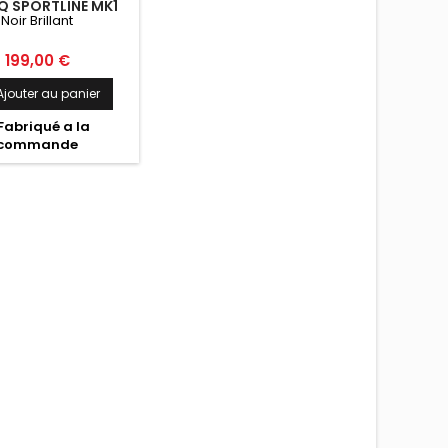
 SPORTLINE MK1
Noir Brillant
OIR BRILLANT
Prix
199,00 €
Ajouter au panier
Fabriqué a la
commande