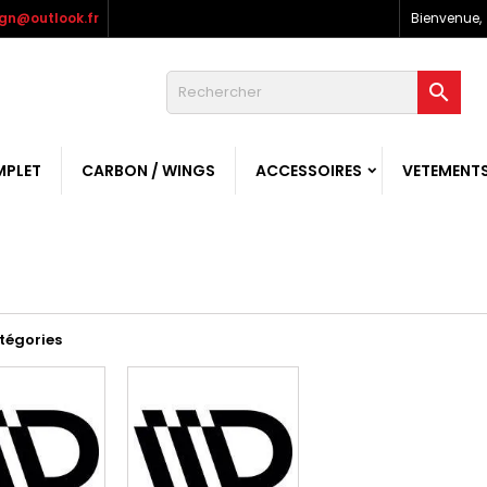
gn@outlook.fr
Bienvenue,

MPLET
CARBON / WINGS
ACCESSOIRES
VETEMENT
q
tégories