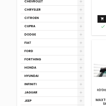
CHEVROLET
KARO
FACEL
CHRYSLER
CITROEN

CUPRA

DODGE
FIAT
FORD
FORTHING
HONDA
HYUNDAI
INFINITI
RÉFÉR
JAGUAR
MAXTO
JEEP
S