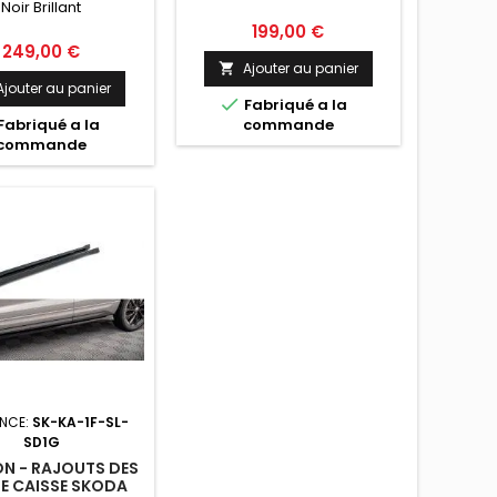
Noir Brillant
INE MK1 FACELIFT
OIR BRILLANT
Prix
199,00 €
Prix
249,00 €
Ajouter au panier

Ajouter au panier

Fabriqué a la
Fabriqué a la
commande
commande
ENCE:
SK-KA-1F-SL-
SD1G
N - RAJOUTS DES
DE CAISSE SKODA