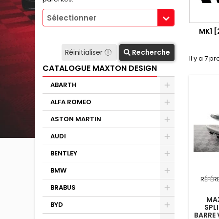
Sélectionner
MK1 [
Réinitialiser
Recherche
Il y a 7 pr
CATALOGUE MAXTON DESIGN
ABARTH
ALFA ROMEO
ASTON MARTIN
AUDI
BENTLEY
BMW
RÉFÉR
BRABUS
MAX
BYD
SPL
BARRE 