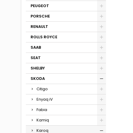
PEUGEOT
PORSCHE
RENAULT
ROLLS ROYCE
SAAB
SEAT
SHELBY
SKODA
Citigo
Enyaq iV
Fabia
Kamiq
Karoq