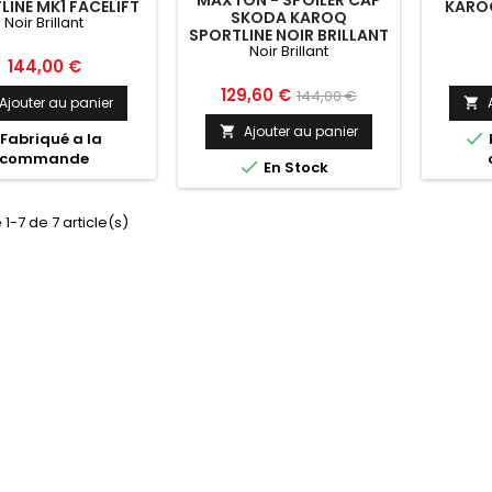
MAXTON - SPOILER CAP
LINE MK1 FACELIFT
KAROQ
SKODA KAROQ
Noir Brillant
OIR BRILLANT
N
SPORTLINE NOIR BRILLANT
Noir Brillant
Prix
144,00 €
Prix
Prix
129,60 €
144,00 €
Ajouter au panier

de
Ajouter au panier


Fabriqué a la
base
commande

En Stock
 1-7 de 7 article(s)