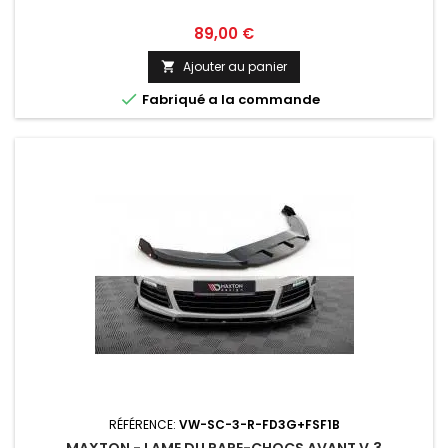
Prix
89,00 €
Ajouter au panier


Fabriqué a la commande
RÉFÉRENCE:
VW-SC-3-R-FD3G+FSF1B