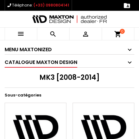

Téléphone:
(+33) 0980804141
0



shopping_cart
MENU MAXTONIZED
CATALOGUE MAXTON DESIGN
MK3 [2008-2014]
Sous-catégories