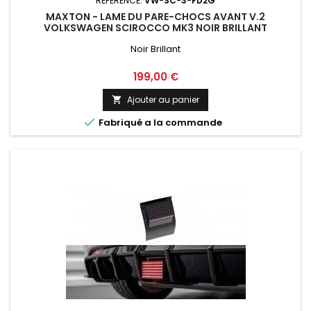
RÉFÉRENCE:
VW-SC-3-FD2G
MAXTON - LAME DU PARE-CHOCS AVANT V.2
VOLKSWAGEN SCIROCCO MK3 NOIR BRILLANT
Noir Brillant
Prix
199,00 €
Ajouter au panier


Fabriqué a la commande