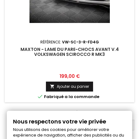
RÉFÉRENCE:
VW-SC-3-R-FD4G
MAXTON - LAME DU PARE-CHOCS AVANT V.4
VOLKSWAGEN SCIROCCO R MK3
Prix
199,00 €
Ajouter au panier


Fabriqué a la commande
1
2
3
Suivant

Nous respectons votre vie privée
RETOUR EN HAUT

Nous utilisons des cookies pour améliorer votre
expérience de navigation, afficher des publicités ou du