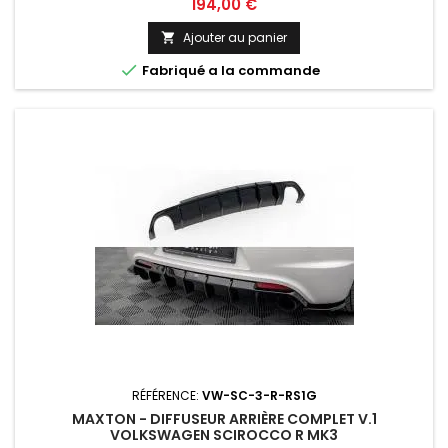
Prix
194,00 €
Ajouter au panier


Fabriqué a la commande
RÉFÉRENCE:
VW-SC-3-R-RS1G
MAXTON - DIFFUSEUR ARRIÈRE COMPLET V.1
VOLKSWAGEN SCIROCCO R MK3