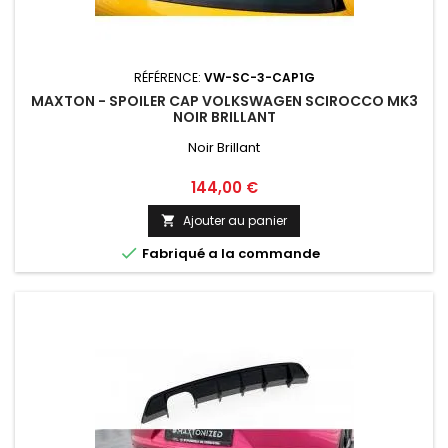
RÉFÉRENCE:
VW-SC-3-CAP1G
MAXTON - SPOILER CAP VOLKSWAGEN SCIROCCO MK3
NOIR BRILLANT
Noir Brillant
Prix
144,00 €
Ajouter au panier


Fabriqué a la commande