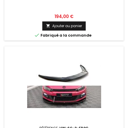
Prix
194,00 €
Ajouter au panier


Fabriqué a la commande