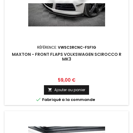
RÉFÉRENCE:
VWSC3RCNC-FSF1G
MAXTON - FRONT FLAPS VOLKSWAGEN SCIROCCO R
MK3
Prix
59,00 €
Ajouter au panier


Fabriqué a la commande