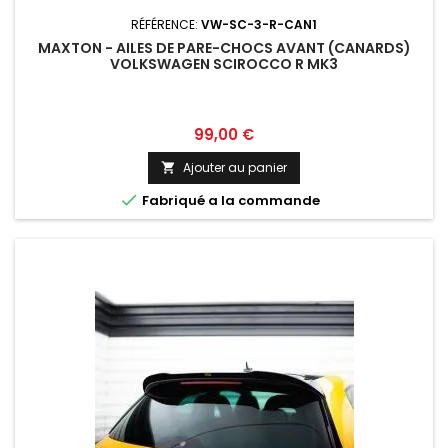
RÉFÉRENCE:
VW-SC-3-R-CAN1
MAXTON - AILES DE PARE-CHOCS AVANT (CANARDS)
VOLKSWAGEN SCIROCCO R MK3
Prix
99,00 €
Ajouter au panier


Fabriqué a la commande