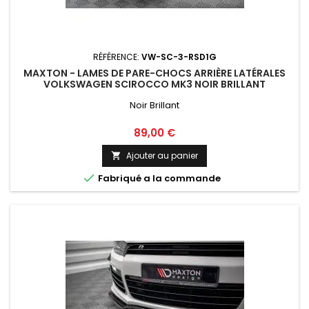
RÉFÉRENCE:
VW-SC-3-RSD1G
MAXTON - LAMES DE PARE-CHOCS ARRIÈRE LATÉRALES
VOLKSWAGEN SCIROCCO MK3 NOIR BRILLANT
Noir Brillant
Prix
89,00 €
Ajouter au panier


Fabriqué a la commande