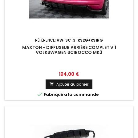
RÉFÉRENCE:
VW-SC-3-RS2G+RS1RG
MAXTON - DIFFUSEUR ARRIÈRE COMPLET V.1
VOLKSWAGEN SCIROCCO MK3
Prix
194,00 €
Ajouter au panier


Fabriqué a la commande