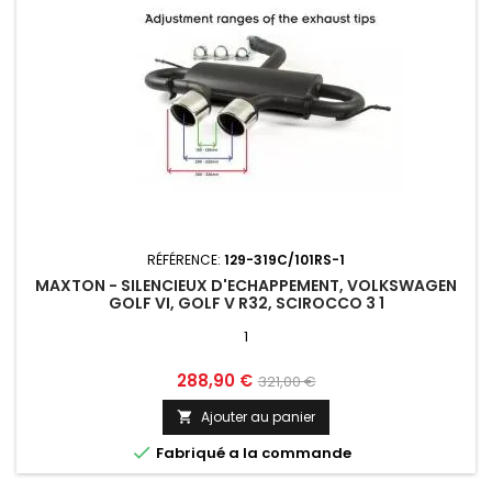
RÉFÉRENCE:
129-319C/101RS-1
MAXTON - SILENCIEUX D'ECHAPPEMENT, VOLKSWAGEN
GOLF VI, GOLF V R32, SCIROCCO 3 1
1
Prix
Prix
288,90 €
321,00 €
de
Ajouter au panier

base

Fabriqué a la commande