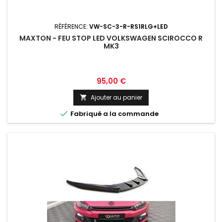
RÉFÉRENCE:
VW-SC-3-R-RS1RLG+LED
MAXTON - FEU STOP LED VOLKSWAGEN SCIROCCO R
MK3
Prix
95,00 €
Ajouter au panier


Fabriqué a la commande