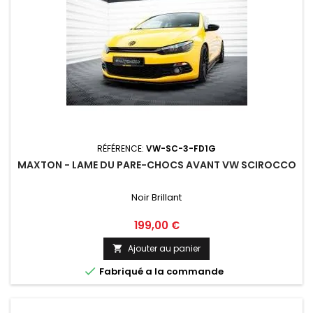
RÉFÉRENCE:
VW-SC-3-FD1G
MAXTON - LAME DU PARE-CHOCS AVANT VW SCIROCCO
Noir Brillant
Prix
199,00 €
Ajouter au panier


Fabriqué a la commande