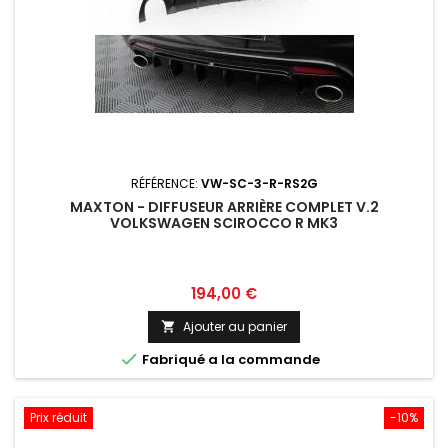
RÉFÉRENCE:
VW-SC-3-R-RS2G
MAXTON - DIFFUSEUR ARRIÈRE COMPLET V.2
VOLKSWAGEN SCIROCCO R MK3
Prix
194,00 €
Ajouter au panier


Fabriqué a la commande
Prix réduit
-10%