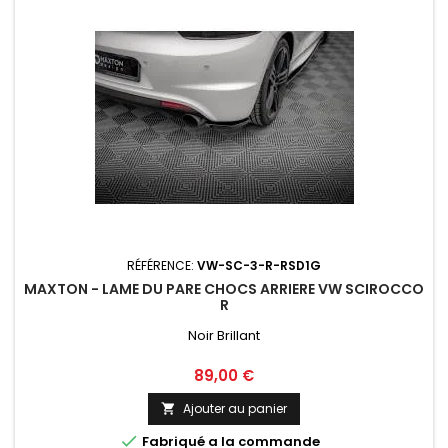
RÉFÉRENCE:
VW-SC-3-R-RSD1G
MAXTON - LAME DU PARE CHOCS ARRIERE VW SCIROCCO
R
Noir Brillant
Prix
89,00 €
Ajouter au panier


Fabriqué a la commande