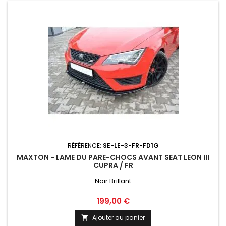
RÉFÉRENCE:
SE-LE-3-FR-FD1G
MAXTON - LAME DU PARE-CHOCS AVANT SEAT LEON III
CUPRA / FR
Noir Brillant
Prix
199,00 €
Ajouter au panier
