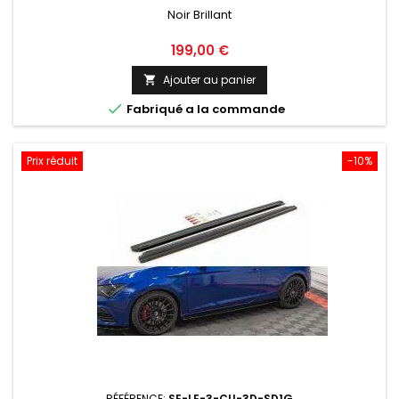
Noir Brillant
Prix
199,00 €
Ajouter au panier


Fabriqué a la commande
Prix réduit
-10%
RÉFÉRENCE:
SE-LE-3-CU-3D-SD1G