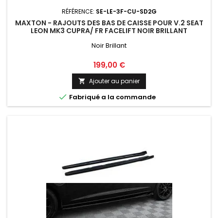
RÉFÉRENCE:
SE-LE-3F-CU-SD2G
MAXTON - RAJOUTS DES BAS DE CAISSE POUR V.2 SEAT
LEON MK3 CUPRA/ FR FACELIFT NOIR BRILLANT
Noir Brillant
Prix
199,00 €
Ajouter au panier


Fabriqué a la commande