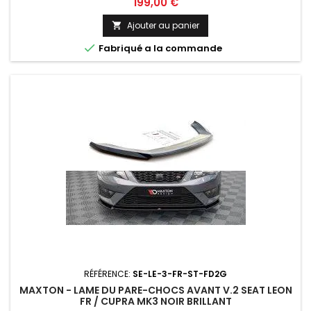
Prix
199,00 €
Ajouter au panier


Fabriqué a la commande
RÉFÉRENCE:
SE-LE-3-FR-ST-FD2G
MAXTON - LAME DU PARE-CHOCS AVANT V.2 SEAT LEON
FR / CUPRA MK3 NOIR BRILLANT