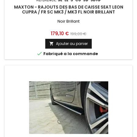
MAXTON - RAJOUTS DES BAS DE CAISSE SEAT LEON
CUPRA / FR SC MK3 / MK3 FL NOIR BRILLANT
Noir Brillant
Prix
Prix
179,10 €
199,00 €
de
Ajouter au panier

base

Fabriqué a la commande