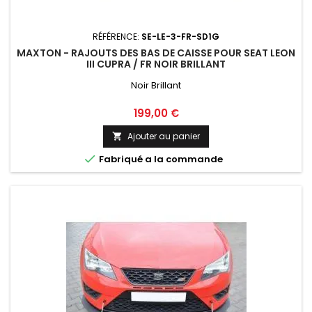
RÉFÉRENCE:
SE-LE-3-FR-SD1G
MAXTON - RAJOUTS DES BAS DE CAISSE POUR SEAT LEON
III CUPRA / FR NOIR BRILLANT
Noir Brillant
Prix
199,00 €
Ajouter au panier


Fabriqué a la commande