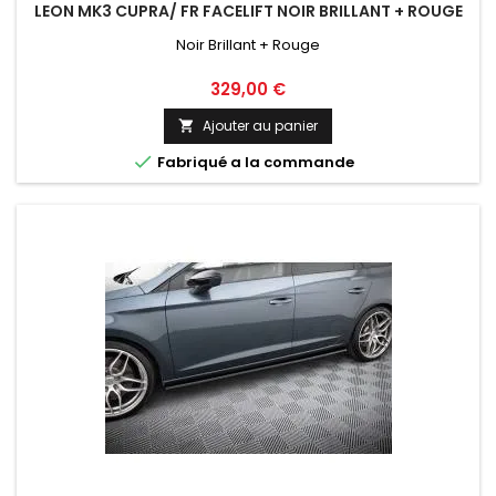
LEON MK3 CUPRA/ FR FACELIFT NOIR BRILLANT + ROUGE
Noir Brillant + Rouge
Prix
329,00 €
Ajouter au panier


Fabriqué a la commande