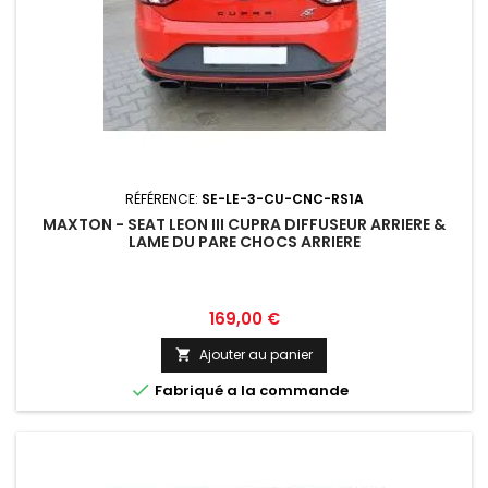
RÉFÉRENCE:
SE-LE-3-CU-CNC-RS1A
MAXTON - SEAT LEON III CUPRA DIFFUSEUR ARRIERE &
LAME DU PARE CHOCS ARRIERE
Prix
169,00 €
Ajouter au panier


Fabriqué a la commande