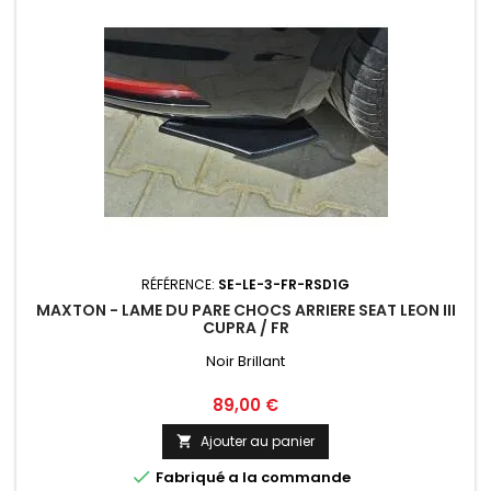
RÉFÉRENCE:
SE-LE-3-FR-RSD1G
MAXTON - LAME DU PARE CHOCS ARRIERE SEAT LEON III
CUPRA / FR
Noir Brillant
Prix
89,00 €
Ajouter au panier


Fabriqué a la commande