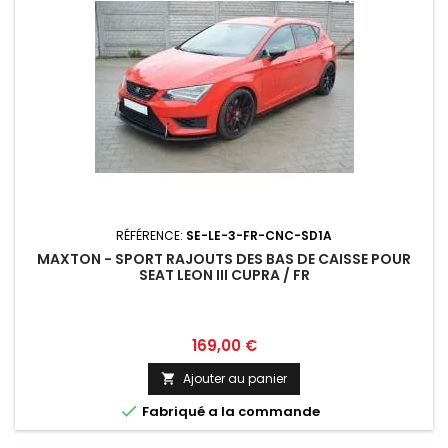
RÉFÉRENCE:
SE-LE-3-FR-CNC-SD1A
MAXTON - SPORT RAJOUTS DES BAS DE CAISSE POUR
SEAT LEON III CUPRA / FR
Prix
169,00 €
Ajouter au panier


Fabriqué a la commande