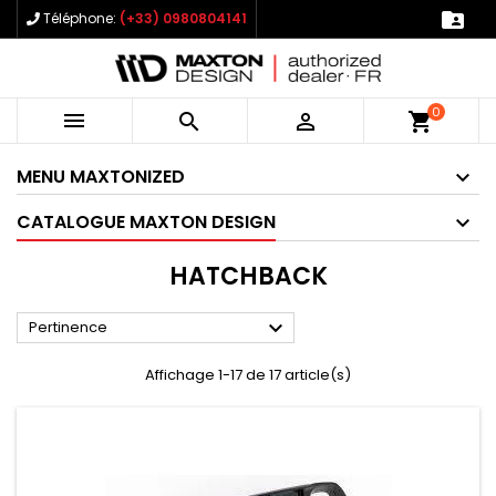

Téléphone:
(+33) 0980804141
0



shopping_cart
MENU MAXTONIZED
CATALOGUE MAXTON DESIGN
HATCHBACK

Pertinence
Affichage 1-17 de 17 article(s)