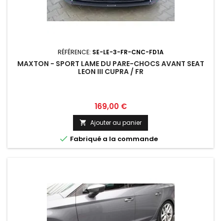
RÉFÉRENCE:
SE-LE-3-FR-CNC-FD1A
MAXTON - SPORT LAME DU PARE-CHOCS AVANT SEAT
LEON III CUPRA / FR
Prix
169,00 €
Ajouter au panier


Fabriqué a la commande