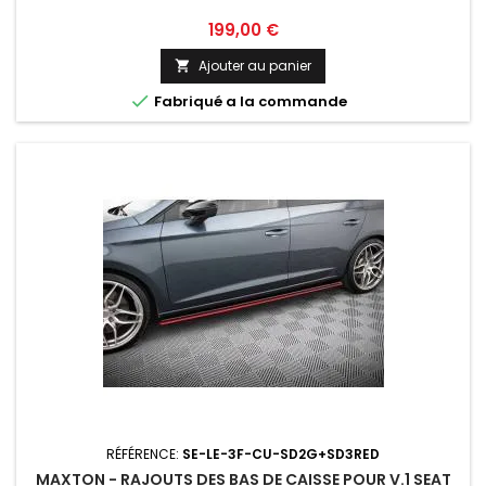
Prix
199,00 €
Ajouter au panier


Fabriqué a la commande
RÉFÉRENCE:
SE-LE-3F-CU-SD2G+SD3RED
MAXTON - RAJOUTS DES BAS DE CAISSE POUR V.1 SEAT