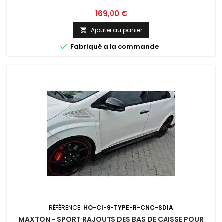
Prix
169,00 €
Ajouter au panier


Fabriqué a la commande
RÉFÉRENCE:
HO-CI-9-TYPE-R-CNC-SD1A
MAXTON - SPORT RAJOUTS DES BAS DE CAISSE POUR