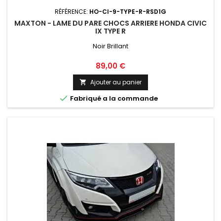
RÉFÉRENCE:
HO-CI-9-TYPE-R-RSD1G
MAXTON - LAME DU PARE CHOCS ARRIERE HONDA CIVIC
IX TYPE R
Noir Brillant
Prix
89,00 €
Ajouter au panier


Fabriqué a la commande