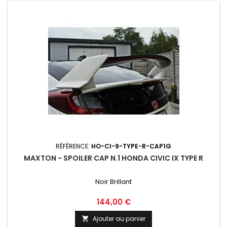
RÉFÉRENCE:
HO-CI-9-TYPE-R-CAP1G
MAXTON - SPOILER CAP N.1 HONDA CIVIC IX TYPE R
Noir Brillant
Prix
144,00 €
Ajouter au panier
