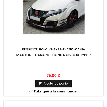
RÉFÉRENCE:
HO-CI-9-TYPE-R-CNC-CAN1A
MAXTON - CANARDS HONDA CIVIC IX TYPE R
Prix
75,00 €
Ajouter au panier


Fabriqué a la commande