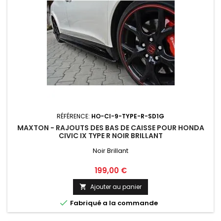
RÉFÉRENCE:
HO-CI-9-TYPE-R-SD1G
MAXTON - RAJOUTS DES BAS DE CAISSE POUR HONDA
CIVIC IX TYPE R NOIR BRILLANT
Noir Brillant
Prix
199,00 €
Ajouter au panier


Fabriqué a la commande