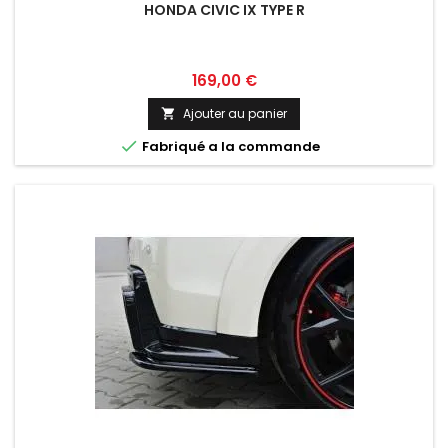
HONDA CIVIC IX TYPE R
Prix
169,00 €
Ajouter au panier


Fabriqué a la commande