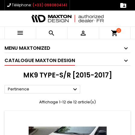

Téléphone:
(+33) 0980804141
0



shopping_cart
MENU MAXTONIZED
CATALOGUE MAXTON DESIGN
MK9 TYPE-S/R [2015-2017]

Pertinence
Affichage 1-12 de 12 article(s)