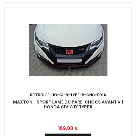
RÉFÉRENCE:
HO-CI-9-TYPE-R-CNC-FD1A
MAXTON - SPORT LAME DU PARE-CHOCS AVANT V.1
HONDA CIVIC IX TYPE R
Prix
169,00 €