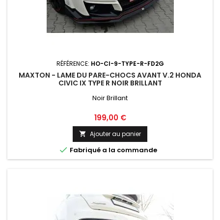
RÉFÉRENCE:
HO-CI-9-TYPE-R-FD2G
MAXTON - LAME DU PARE-CHOCS AVANT V.2 HONDA
CIVIC IX TYPE R NOIR BRILLANT
Noir Brillant
Prix
199,00 €
Ajouter au panier


Fabriqué a la commande