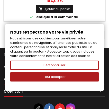
Prix
144,00 €
Ajouter au panier


Fabriqué a la commande
Nous respectons votre vie privée
RETOUR EN HAUT

Nous utilisons des cookies pour améliorer votre
expérience de navigation, afficher des publicités ou du
contenu personnalisé et analyser le trafic du site. En
cliquant sur le bouton « Accepter tout », vous indiquez

PRODUITS
votre consentement à notre utilisation des cookies.
Personnaliser

NOTRE SOCIÉTÉ
Tout accepter

VOTRE COMPTE

CONTACT