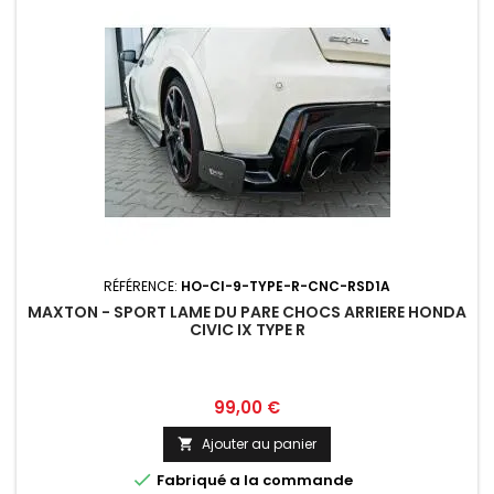
RÉFÉRENCE:
HO-CI-9-TYPE-R-CNC-RSD1A
MAXTON - SPORT LAME DU PARE CHOCS ARRIERE HONDA
CIVIC IX TYPE R
Prix
99,00 €
Ajouter au panier


Fabriqué a la commande