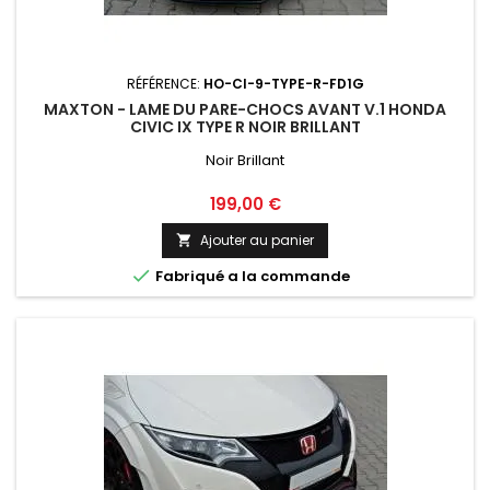
RÉFÉRENCE:
HO-CI-9-TYPE-R-FD1G
MAXTON - LAME DU PARE-CHOCS AVANT V.1 HONDA
CIVIC IX TYPE R NOIR BRILLANT
Noir Brillant
Prix
199,00 €
Ajouter au panier


Fabriqué a la commande