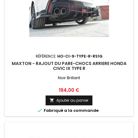
RÉFÉRENCE:
HO-CI-9-TYPE-R-RS1G
MAXTON - RAJOUT DU PARE-CHOCS ARRIERE HONDA
CIVIC IX TYPE R
Noir Brillant
Prix
194,00 €
Ajouter au panier


Fabriqué a la commande