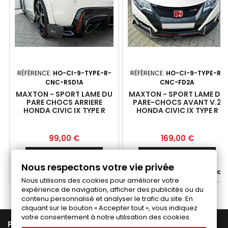
RÉFÉRENCE:
HO-CI-9-TYPE-R-
RÉFÉRENCE:
HO-CI-9-TYPE-R-
CNC-RSD1A
CNC-FD2A
MAXTON - SPORT LAME DU
MAXTON - SPORT LAME DU
PARE CHOCS ARRIERE
PARE-CHOCS AVANT V.2
HONDA CIVIC IX TYPE R
HONDA CIVIC IX TYPE R
Prix
Prix
99,00 €
169,00 €
Ajouter au panier
Ajouter au panier


Nous respectons votre vie privée


Fabriqué a la commande
Fabriqué a la commande
Nous utilisons des cookies pour améliorer votre
expérience de navigation, afficher des publicités ou du
contenu personnalisé et analyser le trafic du site. En
cliquant sur le bouton « Accepter tout », vous indiquez
votre consentement à notre utilisation des cookies.

PRODUITS