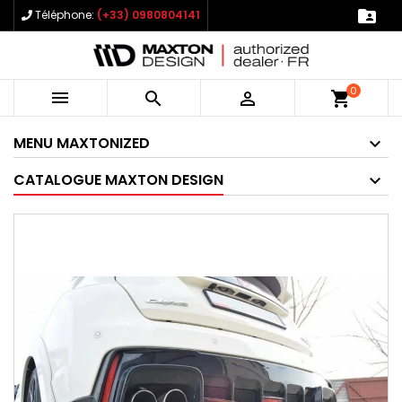

Téléphone:
(+33) 0980804141
0



shopping_cart
MENU MAXTONIZED
CATALOGUE MAXTON DESIGN