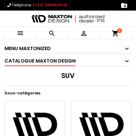

Téléphone:
(+33) 0980804141
0



shopping_cart
MENU MAXTONIZED
CATALOGUE MAXTON DESIGN
SUV
Sous-catégories