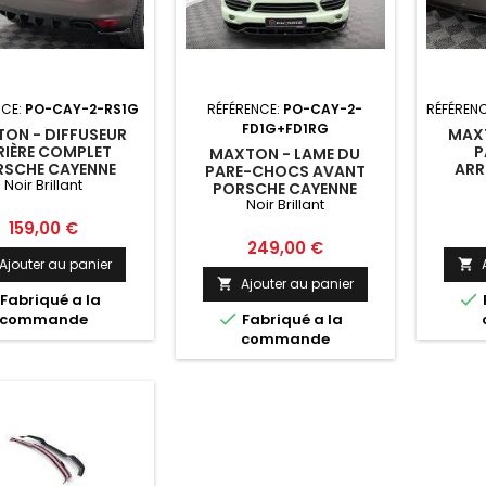
NCE:
PO-CAY-2-RS1G
RÉFÉRENCE:
PO-CAY-2-
RÉFÉREN
FD1G+FD1RG
ON - DIFFUSEUR
MAXT
RIÈRE COMPLET
P
MAXTON - LAME DU
RSCHE CAYENNE
ARR
PARE-CHOCS AVANT
Noir Brillant
 / STANDARD MK2
POR
PORSCHE CAYENNE
OIR BRILLANT
TURBO
Noir Brillant
TURBO / STANDARD MK2
N
NOIR BRILLANT
Prix
159,00 €
Prix
249,00 €
Ajouter au panier

Ajouter au panier


Fabriqué a la

commande
Fabriqué a la
commande