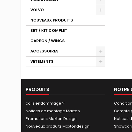
VOLVO
NOUVEAUX PRODUITS
SET / KIT COMPLET
CARBON / WINGS
ACCESSOIRES
VETEMENTS
PRODUITS
NOTRE 
colis endommagé ?
Conditio
Notices de montage Maxton
Compte p
Promotions Maxton Design
Notices 
Nouveaux produits Maxtondesign
Showcars