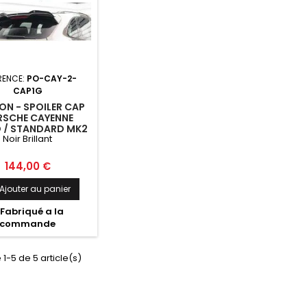
RENCE:
PO-CAY-2-
CAP1G
N - SPOILER CAP
RSCHE CAYENNE
 / STANDARD MK2
Noir Brillant
OIR BRILLANT
Prix
144,00 €
Ajouter au panier
Fabriqué a la
commande
 1-5 de 5 article(s)