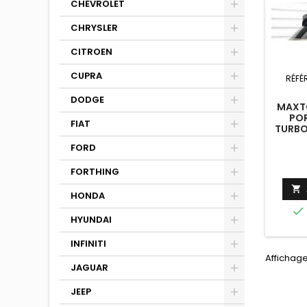
CHEVROLET
CHRYSLER
CITROEN
CUPRA
RÉFÉ
DODGE
MAXTO
PO
FIAT
TURBO
N
FORD
FORTHING

HONDA

HYUNDAI
INFINITI
Affichage
JAGUAR
JEEP