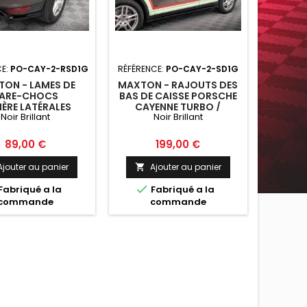
CE:
PO-CAY-2-RSD1G
RÉFÉRENCE:
PO-CAY-2-SD1G
ON - LAMES DE
MAXTON - RAJOUTS DES
ARE-CHOCS
BAS DE CAISSE PORSCHE
IÈRE LATÉRALES
CAYENNE TURBO /
Noir Brillant
Noir Brillant
SCHE CAYENNE
STANDARD MK2 NOIR
 / STANDARD MK2
BRILLANT
OIR BRILLANT
Prix
Prix
89,00 €
199,00 €
Ajouter au panier
Ajouter au panier


Fabriqué a la
Fabriqué a la
commande
commande