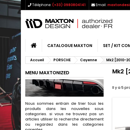
Téléphone:
(+33) 0980804141
Email:
maxtondesi
CATALOGUE MAXTON
SET / KIT CO
Accueil
PORSCHE
Cayenne
Mk2 [2010-2
Mk2 [
MENU MAXTONIZED
Il y a 5 pr
Nous sommes entrain de trier tous les
produits dans les nouvelles sous
categories. si vous ne trouvez pas un
articles utiliser la recherche directement
ou regardez dans les categories
parentes.