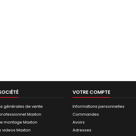
SOCIÉTÉ
VOTRE COMPTE
ns générales de vente
Informations personnelles
rofessionnel Maxton
Commandes
de montage Maxton
Avoirs
 videos Maxton
Adresses