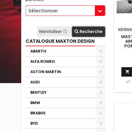
Sélectionner
RÉFÉRE
Réinitialiser
Recherche
MAXT
CATALOGUE MAXTON DESIGN
AR
PO
TURBO
ABARTH
N
ALFA ROMEO
ASTON MARTIN


AUDI
BENTLEY
BMW
BRABUS
BYD