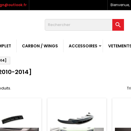
gn@outlook.fr
Bienvenue,

MPLET
CARBON / WINGS
ACCESSOIRES
VETEMENT
014]
2010-2014]
oduits.
Tr