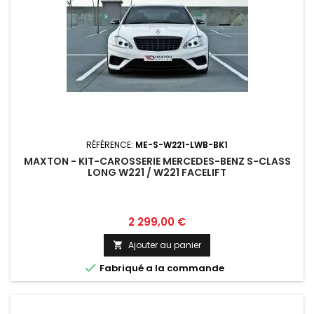
RÉFÉRENCE:
ME-S-W221-LWB-BK1
MAXTON - KIT-CAROSSERIE MERCEDES-BENZ S-CLASS
LONG W221 / W221 FACELIFT
Prix
2 299,00 €
Ajouter au panier


Fabriqué a la commande