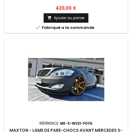
Prix
420,00 €
Ajouter au panier


Fabriqué a la commande
RÉFÉRENCE:
ME-S-W221-FD1G
MAXTON - LAME DE PARE-CHOCS AVANT MERCEDES S-