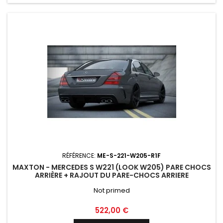
RÉFÉRENCE:
ME-S-221-W205-R1F
MAXTON - MERCEDES S W221 (LOOK W205) PARE CHOCS
ARRIÈRE + RAJOUT DU PARE-CHOCS ARRIERE
Not primed
Prix
522,00 €