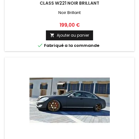
CLASS W221 NOIR BRILLANT
Noir Brillant
Prix
199,00 €
Ajouter au panier


Fabriqué a la commande