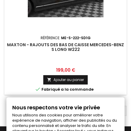
RÉFÉRENCE:
ME-S-222-SD1G
MAXTON - RAJOUTS DES BAS DE CAISSE MERCEDES-BENZ
S LONG W222
Prix
199,00 €
Ajouter au panier


Fabriqué a la commande
Nous respectons votre vie privée
RETOUR EN HAUT

Nous utilisons des cookies pour améliorer votre
expérience de navigation, afficher des publicités ou du
contenu personnalisé et analyser le trafic du site. En
cliquant sur le bouton « Accepter tout », vous indiquez