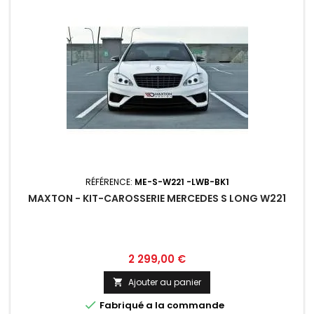
RÉFÉRENCE:
ME-S-W221 -LWB-BK1
MAXTON - KIT-CAROSSERIE MERCEDES S LONG W221
Prix
2 299,00 €
Ajouter au panier


Fabriqué a la commande