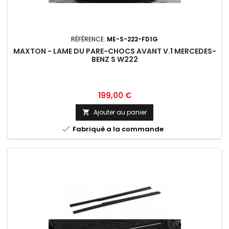
RÉFÉRENCE:
ME-S-222-FD1G
MAXTON - LAME DU PARE-CHOCS AVANT V.1 MERCEDES-
BENZ S W222
Prix
199,00 €
Ajouter au panier


Fabriqué a la commande