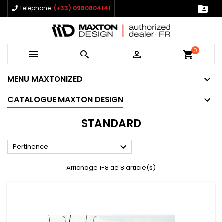

Téléphone:
(+33) 0980804141
0



shopping_cart
MENU MAXTONIZED
CATALOGUE MAXTON DESIGN
STANDARD

Pertinence
Affichage 1-8 de 8 article(s)