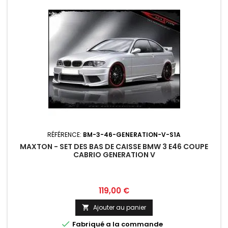
RÉFÉRENCE:
BM-3-46-GENERATION-V-S1A
MAXTON - SET DES BAS DE CAISSE BMW 3 E46 COUPE
CABRIO GENERATION V
Prix
119,00 €
Ajouter au panier


Fabriqué a la commande