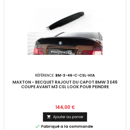
RÉFÉRENCE:
BM-3-46-C-CSL-H1A
MAXTON - BECQUET RAJOUT DU CAPOT BMW 3 E46
COUPE AVANT M3 CSL LOOK POUR PEINDRE
Prix
144,00 €
Ajouter au panier


Fabriqué a la commande