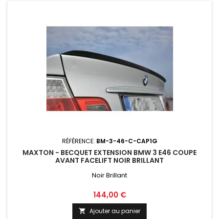
RÉFÉRENCE:
BM-3-46-C-CAP1G
MAXTON - BECQUET EXTENSION BMW 3 E46 COUPE
AVANT FACELIFT NOIR BRILLANT
Noir Brillant
Prix
144,00 €
Ajouter au panier
