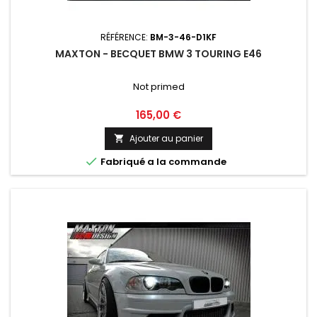
RÉFÉRENCE:
BM-3-46-D1KF
MAXTON - BECQUET BMW 3 TOURING E46
Not primed
Prix
165,00 €
Ajouter au panier


Fabriqué a la commande