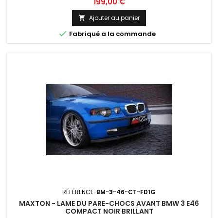
Prix
199,00 €
Ajouter au panier


Fabriqué a la commande
RÉFÉRENCE:
BM-3-46-CT-FD1G
MAXTON - LAME DU PARE-CHOCS AVANT BMW 3 E46
COMPACT NOIR BRILLANT