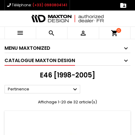

Téléphone:
(+33) 0980804141
0



shopping_cart
MENU MAXTONIZED
CATALOGUE MAXTON DESIGN
E46 [1998-2005]

Pertinence
Affichage 1-20 de 32 article(s)