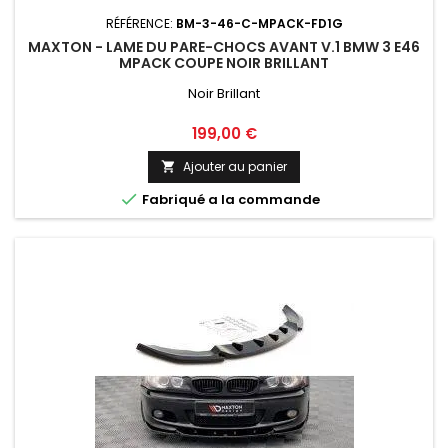
RÉFÉRENCE:
BM-3-46-C-MPACK-FD1G
MAXTON - LAME DU PARE-CHOCS AVANT V.1 BMW 3 E46
MPACK COUPE NOIR BRILLANT
Noir Brillant
Prix
199,00 €
Ajouter au panier


Fabriqué a la commande