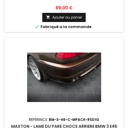
Prix
89,00 €
Ajouter au panier


Fabriqué a la commande
RÉFÉRENCE:
BM-3-46-C-MPACK-RSD1G
MAXTON - LAME DU PARE CHOCS ARRIERE BMW 3 E46