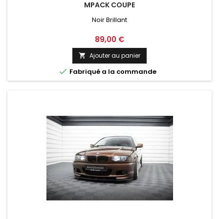
MPACK COUPE
Noir Brillant
Prix
89,00 €
Ajouter au panier


Fabriqué a la commande