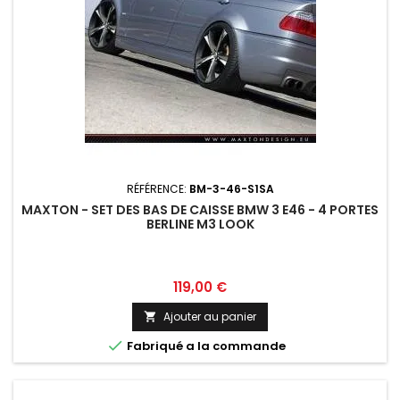
RÉFÉRENCE:
BM-3-46-S1SA
MAXTON - SET DES BAS DE CAISSE BMW 3 E46 - 4 PORTES
BERLINE M3 LOOK
Prix
119,00 €
Ajouter au panier


Fabriqué a la commande