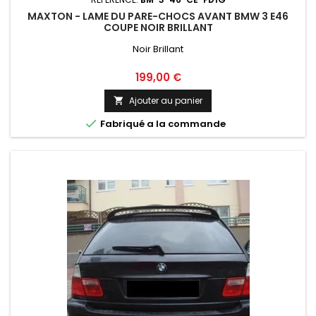
MAXTON - LAME DU PARE-CHOCS AVANT BMW 3 E46
COUPE NOIR BRILLANT
Noir Brillant
Prix
199,00 €
Ajouter au panier


Fabriqué a la commande