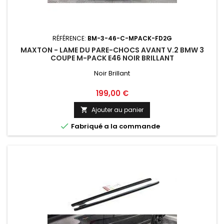
RÉFÉRENCE:
BM-3-46-C-MPACK-FD2G
MAXTON - LAME DU PARE-CHOCS AVANT V.2 BMW 3
COUPE M-PACK E46 NOIR BRILLANT
Noir Brillant
Prix
199,00 €
Ajouter au panier


Fabriqué a la commande