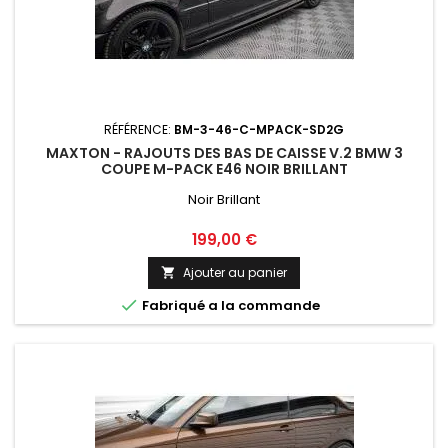
RÉFÉRENCE:
BM-3-46-C-MPACK-SD2G
MAXTON - RAJOUTS DES BAS DE CAISSE V.2 BMW 3
COUPE M-PACK E46 NOIR BRILLANT
Noir Brillant
Prix
199,00 €
Ajouter au panier


Fabriqué a la commande