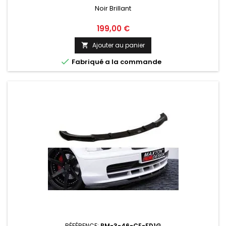
Noir Brillant
Prix
199,00 €
Ajouter au panier


Fabriqué a la commande
RÉFÉRENCE:
BM-3-46-CE-FD1G