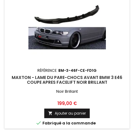
RÉFÉRENCE:
BM-3-46F-CE-FD1G
MAXTON - LAME DU PARE-CHOCS AVANT BMW 3 E46
COUPE APRES FACELIFT NOIR BRILLANT
Noir Brillant
Prix
199,00 €
Ajouter au panier


Fabriqué a la commande