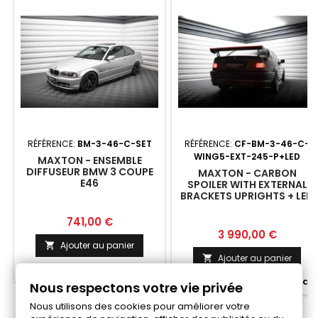
RÉFÉRENCE:
BM-3-46-C-SET
RÉFÉRENCE:
CF-BM-3-46-C-
WING5-EXT-245-P+LED
MAXTON - ENSEMBLE
DIFFUSEUR BMW 3 COUPE
MAXTON - CARBON
E46
SPOILER WITH EXTERNAL
BRACKETS UPRIGHTS + LED
BMW 3 COUPE E46
Prix
741,00 €
Prix
3 990,00 €
Ajouter au panier

Ajouter au panier


Fabriqué a la commande

Fabriqué a la commande
Nous respectons votre vie privée
Nous utilisons des cookies pour améliorer votre