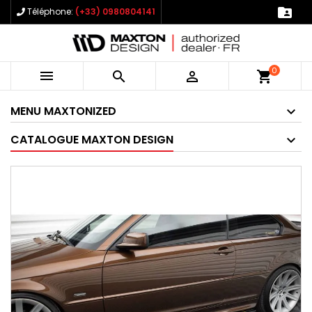

Téléphone:
(+33) 0980804141
0



shopping_cart
MENU MAXTONIZED
CATALOGUE MAXTON DESIGN