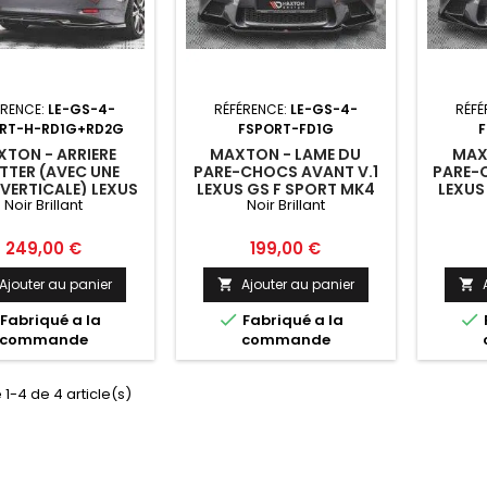
ÉRENCE:
LE-GS-4-
RÉFÉRENCE:
LE-GS-4-
RÉFÉ
RT-H-RD1G+RD2G
FSPORT-FD1G
TON - ARRIERE
MAXTON - LAME DU
MAX
ITTER (AVEC UNE
PARE-CHOCS AVANT V.1
PARE-
 VERTICALE) LEXUS
LEXUS GS F SPORT MK4
LEXUS
Noir Brillant
Noir Brillant
SPORT HYBRID MK4
(L10) NOIR BRILLANT
(L10
) NOIR BRILLANT
Prix
Prix
249,00 €
199,00 €
Ajouter au panier
Ajouter au panier




Fabriqué a la
Fabriqué a la
commande
commande
 1-4 de 4 article(s)