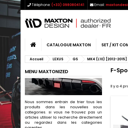
Téléphone:
(+33) 0980804141
Email:
maxtondesi
CATALOGUE MAXTON
SET / KIT CO
Accueil
LEXUS
GS
MK4 (L10) [2012-2015]
F-Spo
MENU MAXTONIZED
Il y a 4 p
Nous sommes entrain de trier tous les
produits dans les nouvelles sous
categories. si vous ne trouvez pas un
articles utiliser la recherche directement
ou regardez dans les categories
parentes.