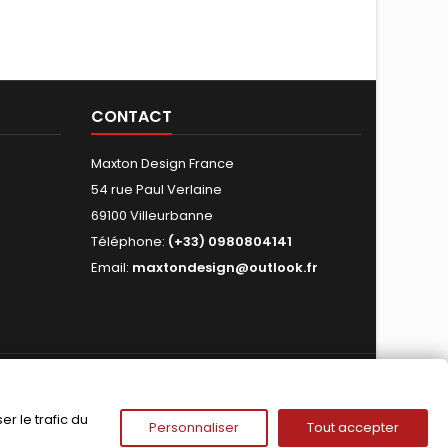
CONTACT
Maxton Design France
54 rue Paul Verlaine
69100 Villeurbanne
Téléphone:
(+33) 0980804141
Email:
maxtondesign@outlook.fr
NOUS SUIVRE
r le trafic du
Personnaliser
Tout accepter