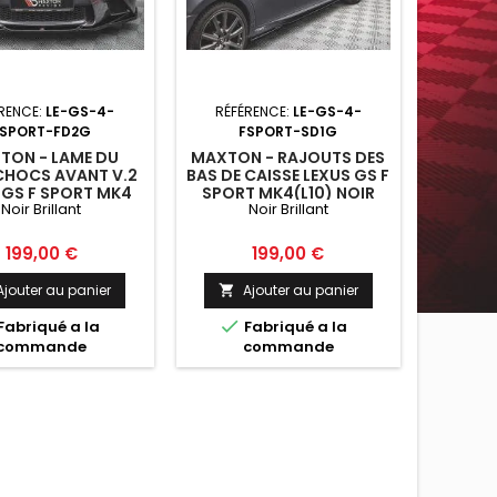
RENCE:
LE-GS-4-
RÉFÉRENCE:
LE-GS-4-
FSPORT-FD2G
FSPORT-SD1G
TON - LAME DU
MAXTON - RAJOUTS DES
CHOCS AVANT V.2
BAS DE CAISSE LEXUS GS F
 GS F SPORT MK4
SPORT MK4(L10) NOIR
Noir Brillant
Noir Brillant
) NOIR BRILLANT
BRILLANT
Prix
Prix
199,00 €
199,00 €
Ajouter au panier
Ajouter au panier


Fabriqué a la
Fabriqué a la
commande
commande