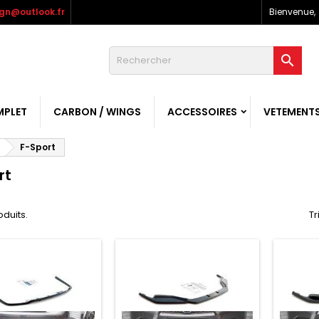
gn@outlook.fr
Bienvenue,

MPLET
CARBON / WINGS
ACCESSOIRES
VETEMENT
F-Sport
rt
roduits.
Tr