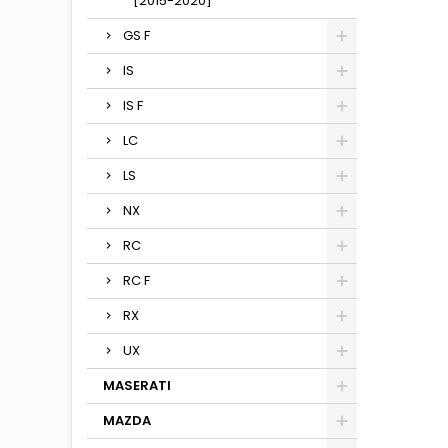
[2015-2020]
GS F
IS
IS F
LC
LS
NX
RC
RC F
RX
UX
MASERATI
MAZDA