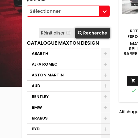
Sélectionner
RÉF
Réinitialiser
Recherche
FSPO
CATALOGUE MAXTON DESIGN
MAX
SPL
BARRE
ABARTH
GS F 
(L10
ALFA ROMEO
ASTON MARTIN

AUDI

BENTLEY
BMW
Affichage
BRABUS
BYD