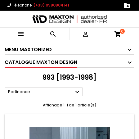

Téléphone:
(+33) 0980804141
0



shopping_cart
MENU MAXTONIZED
CATALOGUE MAXTON DESIGN
993 [1993-1998]

Pertinence
Affichage 1-1 de 1 article(s)