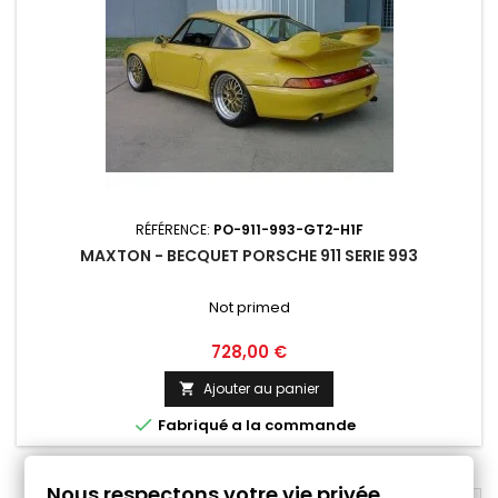
RÉFÉRENCE:
PO-911-993-GT2-H1F
MAXTON - BECQUET PORSCHE 911 SERIE 993
Not primed
Prix
728,00 €
Ajouter au panier


Fabriqué a la commande
Nous respectons votre vie privée