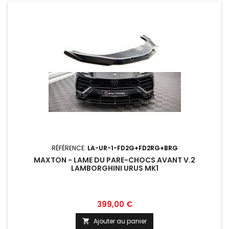
RÉFÉRENCE:
LA-UR-1-FD2G+FD2RG+BRG
MAXTON - LAME DU PARE-CHOCS AVANT V.2
LAMBORGHINI URUS MK1
Prix
399,00 €
Ajouter au panier
