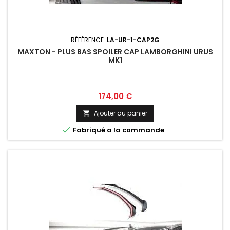
RÉFÉRENCE:
LA-UR-1-CAP2G
MAXTON - PLUS BAS SPOILER CAP LAMBORGHINI URUS
MK1
Prix
174,00 €
Ajouter au panier


Fabriqué a la commande