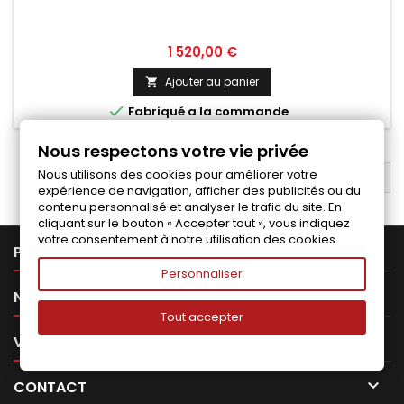
Prix
1 520,00 €
Ajouter au panier


Fabriqué a la commande
Nous respectons votre vie privée
Nous utilisons des cookies pour améliorer votre
RETOUR EN HAUT

expérience de navigation, afficher des publicités ou du
contenu personnalisé et analyser le trafic du site. En
cliquant sur le bouton « Accepter tout », vous indiquez
votre consentement à notre utilisation des cookies.

PRODUITS
Personnaliser

NOTRE SOCIÉTÉ
Tout accepter

VOTRE COMPTE

CONTACT