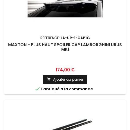
RÉFÉRENCE:
LA-UR-1-CAP1G
MAXTON - PLUS HAUT SPOILER CAP LAMBORGHINI URUS
MK1
Prix
174,00 €
Ajouter au panier


Fabriqué a la commande