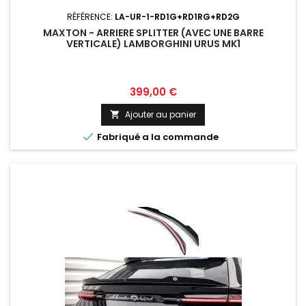
RÉFÉRENCE:
LA-UR-1-RD1G+RD1RG+RD2G
MAXTON - ARRIERE SPLITTER (AVEC UNE BARRE
VERTICALE) LAMBORGHINI URUS MK1
Prix
399,00 €
Ajouter au panier


Fabriqué a la commande