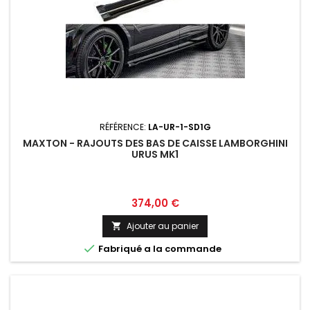
RÉFÉRENCE:
LA-UR-1-SD1G
MAXTON - RAJOUTS DES BAS DE CAISSE LAMBORGHINI
URUS MK1
Prix
374,00 €
Ajouter au panier


Fabriqué a la commande