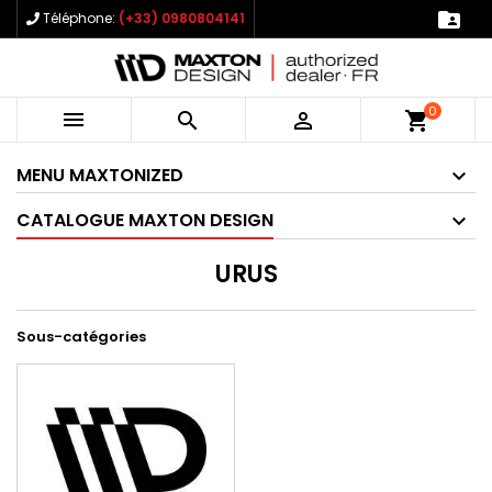

Téléphone:
(+33) 0980804141
0



shopping_cart
MENU MAXTONIZED
CATALOGUE MAXTON DESIGN
URUS
Sous-catégories