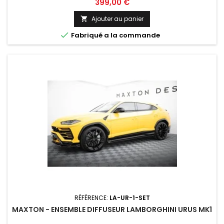
Prix
399,00 €
Ajouter au panier


Fabriqué a la commande
RÉFÉRENCE:
LA-UR-1-SET
MAXTON - ENSEMBLE DIFFUSEUR LAMBORGHINI URUS MK1