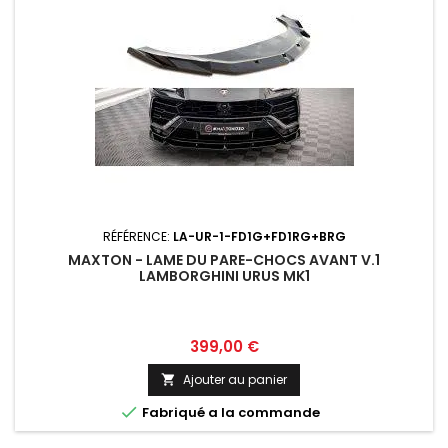
RÉFÉRENCE:
LA-UR-1-FD1G+FD1RG+BRG
MAXTON - LAME DU PARE-CHOCS AVANT V.1
LAMBORGHINI URUS MK1
Prix
399,00 €
Ajouter au panier


Fabriqué a la commande