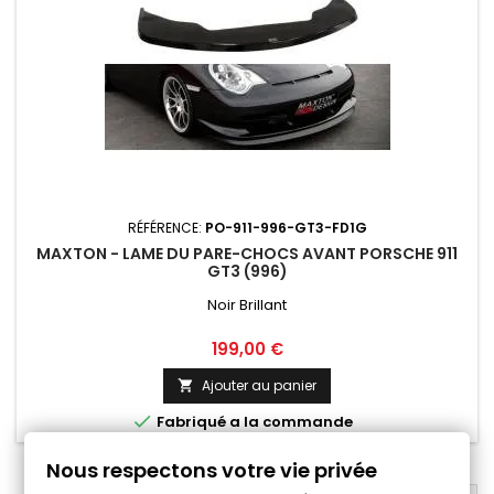
RÉFÉRENCE:
PO-911-996-GT3-FD1G
MAXTON - LAME DU PARE-CHOCS AVANT PORSCHE 911
GT3 (996)
Noir Brillant
Prix
199,00 €
Ajouter au panier


Fabriqué a la commande
Nous respectons votre vie privée