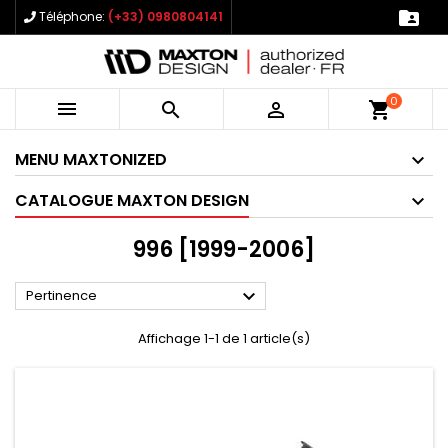

Téléphone:
(+33) 0980804141
0



shopping_cart
MENU MAXTONIZED
CATALOGUE MAXTON DESIGN
996 [1999-2006]

Pertinence
Affichage 1-1 de 1 article(s)