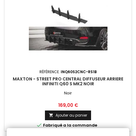
RÉFÉRENCE:
INQ60S2CNC-RS1B
MAXTON - STREET PRO CENTRAL DIFFUSEUR ARRIERE
INFINITI Q60 S MK2 NOIR
Noir
Prix
169,00 €
Ajouter au panier


Fabriqué a la commande