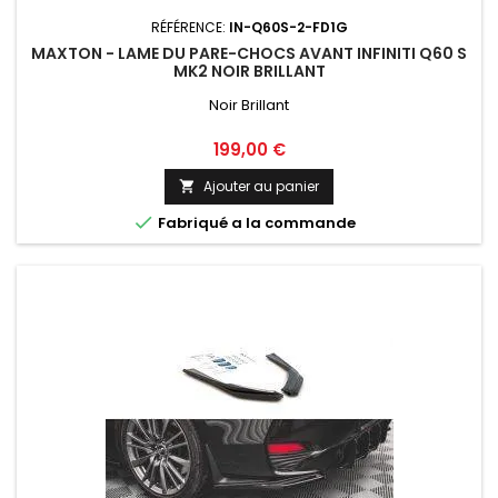
RÉFÉRENCE:
IN-Q60S-2-FD1G
MAXTON - LAME DU PARE-CHOCS AVANT INFINITI Q60 S
MK2 NOIR BRILLANT
Noir Brillant
Prix
199,00 €
Ajouter au panier


Fabriqué a la commande