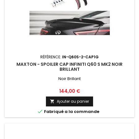
RÉFÉRENCE:
IN-Q60S-2-CAP1G
MAXTON - SPOILER CAP INFINITI Q60 S MK2 NOIR
BRILLANT
Noir Brillant
Prix
144,00 €
Ajouter au panier


Fabriqué a la commande