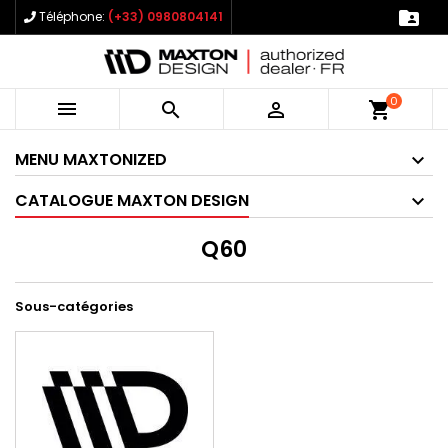

Téléphone:
(+33) 0980804141
0



shopping_cart
MENU MAXTONIZED
CATALOGUE MAXTON DESIGN
Q60
Sous-catégories