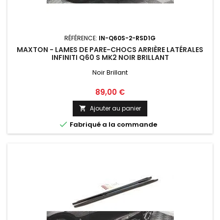
RÉFÉRENCE:
IN-Q60S-2-RSD1G
MAXTON - LAMES DE PARE-CHOCS ARRIÈRE LATÉRALES
INFINITI Q60 S MK2 NOIR BRILLANT
Noir Brillant
Prix
89,00 €
Ajouter au panier


Fabriqué a la commande