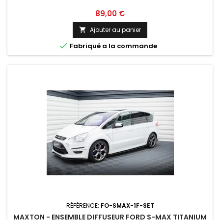
Prix
89,00 €
Ajouter au panier


Fabriqué a la commande
RÉFÉRENCE:
FO-SMAX-1F-SET
MAXTON - ENSEMBLE DIFFUSEUR FORD S-MAX TITANIUM