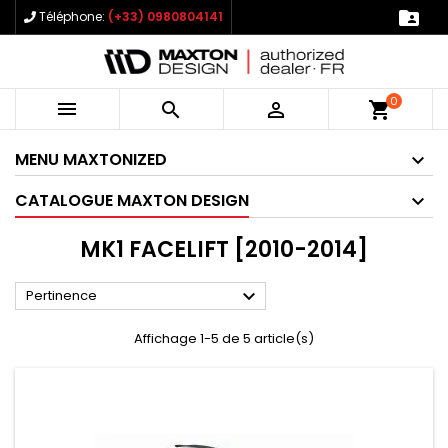

Téléphone:
(+33) 0980804141
0



shopping_cart
MENU MAXTONIZED
CATALOGUE MAXTON DESIGN
MK1 FACELIFT [2010-2014]

Pertinence
Affichage 1-5 de 5 article(s)