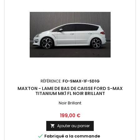
RÉFÉRENCE:
FO-SMAX-1F-SD1G
MAXTON - LAME DE BAS DE CAISSE FORD S-MAX
TITANIUM MK1 FL NOIR BRILLANT
Noir Brillant
Prix
199,00 €
Ajouter au panier


Fabriqué a la commande