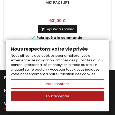
MK1 FACELIFT
Prix
631,00 €
Ajouter au panier


Fabriqué a la commande
Nous respectons votre vie privée
Nous utilisons des cookies pour améliorer votre
RETOUR EN HAUT

expérience de navigation, afficher des publicités ou du
contenu personnalisé et analyser le trafic du site. En
cliquant sur le bouton « Accepter tout », vous indiquez
votre consentement à notre utilisation des cookies.

PRODUITS
Personnaliser

NOTRE SOCIÉTÉ
Tout accepter

VOTRE COMPTE