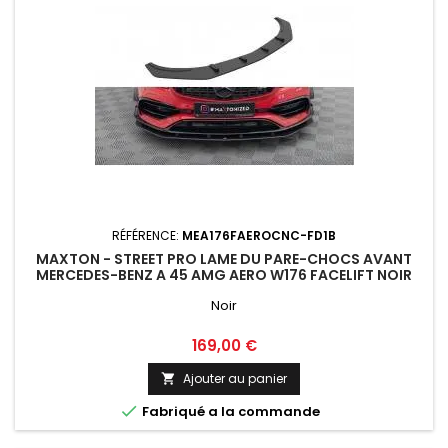
RÉFÉRENCE:
MEA176FAEROCNC-FD1B
MAXTON - STREET PRO LAME DU PARE-CHOCS AVANT
MERCEDES-BENZ A 45 AMG AERO W176 FACELIFT NOIR
Noir
Prix
169,00 €
Ajouter au panier


Fabriqué a la commande