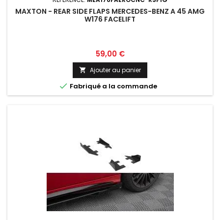
MAXTON - REAR SIDE FLAPS MERCEDES-BENZ A 45 AMG
W176 FACELIFT
Prix
59,00 €
Ajouter au panier


Fabriqué a la commande