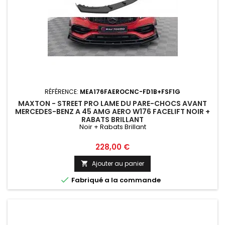
RÉFÉRENCE:
MEA176FAEROCNC-FD1B+FSF1G
MAXTON - STREET PRO LAME DU PARE-CHOCS AVANT
MERCEDES-BENZ A 45 AMG AERO W176 FACELIFT NOIR +
RABATS BRILLANT
Noir + Rabats Brillant
Prix
228,00 €
Ajouter au panier


Fabriqué a la commande