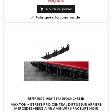
Prix
169,00 €
Ajouter au panier


Fabriqué a la commande
RÉFÉRENCE:
MEA176FAEROCNC-RS1B
MAXTON - STREET PRO CENTRAL DIFFUSEUR ARRIERE
MERCEDES-BENZ A 45 AMG W176 FACELIFT NOIR