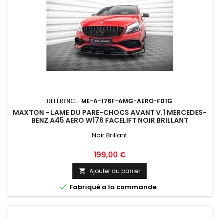
RÉFÉRENCE:
ME-A-176F-AMG-AERO-FD1G
MAXTON - LAME DU PARE-CHOCS AVANT V.1 MERCEDES-
BENZ A45 AERO W176 FACELIFT NOIR BRILLANT
Noir Brillant
Prix
199,00 €
Ajouter au panier


Fabriqué a la commande