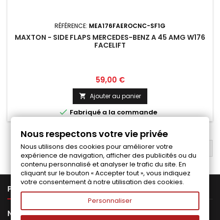
RÉFÉRENCE:
MEA176FAEROCNC-SF1G
MAXTON - SIDE FLAPS MERCEDES-BENZ A 45 AMG W176
FACELIFT
Prix
59,00 €
Ajouter au panier


Fabriqué a la commande
Nous respectons votre vie privée
Nous utilisons des cookies pour améliorer votre
RETOUR EN HAUT

expérience de navigation, afficher des publicités ou du
contenu personnalisé et analyser le trafic du site. En
cliquant sur le bouton « Accepter tout », vous indiquez
votre consentement à notre utilisation des cookies.

PRODUITS
Personnaliser

NOTRE SOCIÉTÉ