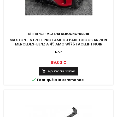
RÉFÉRENCE:
MEA176FAEROCNC-RSD1B
MAXTON - STREET PRO LAME DU PARE CHOCS ARRIERE
MERCEDES-BENZ A 45 AMG W176 FACELIFT NOIR
Noir
Prix
69,00 €
Ajouter au panier


Fabriqué a la commande