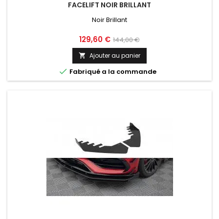
FACELIFT NOIR BRILLANT
Noir Brillant
Prix
Prix
129,60 €
144,00 €
de
Ajouter au panier

base

Fabriqué a la commande