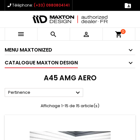

Téléphone:
(+33) 0980804141
0



shopping_cart
MENU MAXTONIZED
CATALOGUE MAXTON DESIGN
A45 AMG AERO

Pertinence
Affichage 1-15 de 15 article(s)