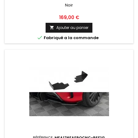
Noir
Prix
169,00 €
Ajouter au panier


Fabriqué a la commande
RÉFÉRENCE:
MEA176FAEROCNC-RSF1G