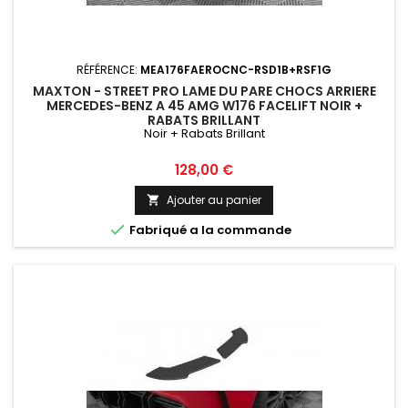
RÉFÉRENCE:
MEA176FAEROCNC-RSD1B+RSF1G
MAXTON - STREET PRO LAME DU PARE CHOCS ARRIERE
MERCEDES-BENZ A 45 AMG W176 FACELIFT NOIR +
RABATS BRILLANT
Noir + Rabats Brillant
Prix
128,00 €
Ajouter au panier


Fabriqué a la commande