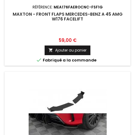
RÉFÉRENCE:
MEA176FAEROCNC-FSF1G
MAXTON - FRONT FLAPS MERCEDES-BENZ A 45 AMG
W176 FACELIFT
Prix
59,00 €
Ajouter au panier


Fabriqué a la commande