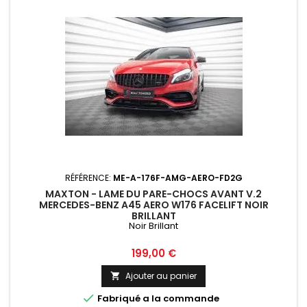
RÉFÉRENCE:
ME-A-176F-AMG-AERO-FD2G
MAXTON - LAME DU PARE-CHOCS AVANT V.2
MERCEDES-BENZ A45 AERO W176 FACELIFT NOIR
BRILLANT
Noir Brillant
Prix
199,00 €
Ajouter au panier


Fabriqué a la commande