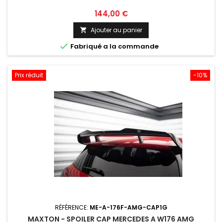
Prix
144,00 €
Ajouter au panier


Fabriqué a la commande
Prix réduit
-10%
RÉFÉRENCE:
ME-A-176F-AMG-CAP1G
MAXTON - SPOILER CAP MERCEDES A W176 AMG