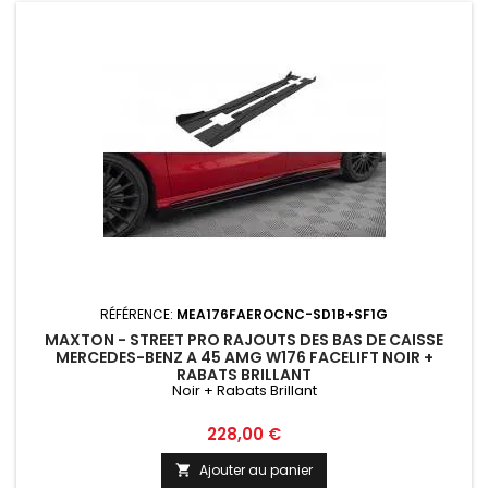
RÉFÉRENCE:
MEA176FAEROCNC-SD1B+SF1G
MAXTON - STREET PRO RAJOUTS DES BAS DE CAISSE
MERCEDES-BENZ A 45 AMG W176 FACELIFT NOIR +
RABATS BRILLANT
Noir + Rabats Brillant
Prix
228,00 €
Ajouter au panier
