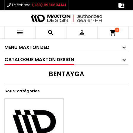

Téléphone:
(+33) 0980804141
0



shopping_cart
MENU MAXTONIZED
CATALOGUE MAXTON DESIGN
BENTAYGA
Sous-catégories