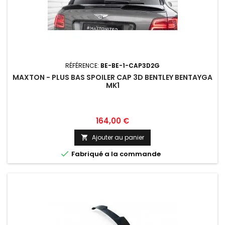
RÉFÉRENCE:
BE-BE-1-CAP3D2G
MAXTON - PLUS BAS SPOILER CAP 3D BENTLEY BENTAYGA
MK1
Prix
164,00 €
Ajouter au panier


Fabriqué a la commande