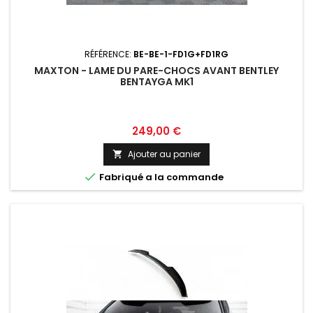
RÉFÉRENCE:
BE-BE-1-FD1G+FD1RG
MAXTON - LAME DU PARE-CHOCS AVANT BENTLEY
BENTAYGA MK1
Prix
249,00 €
Ajouter au panier


Fabriqué a la commande