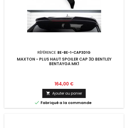
RÉFÉRENCE:
BE-BE-1-CAP3D1G
MAXTON - PLUS HAUT SPOILER CAP 3D BENTLEY
BENTAYGA MK1
Prix
164,00 €
Ajouter au panier


Fabriqué a la commande