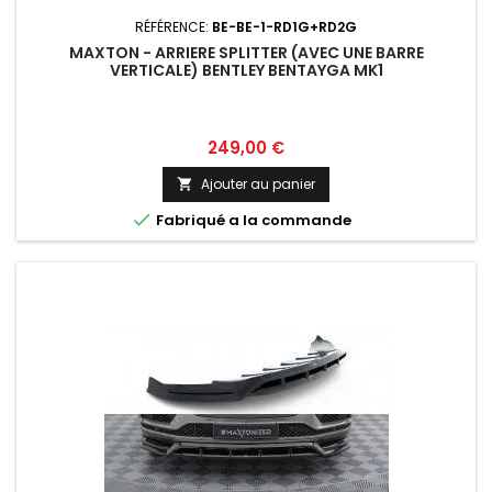
RÉFÉRENCE:
BE-BE-1-RD1G+RD2G
MAXTON - ARRIERE SPLITTER (AVEC UNE BARRE
VERTICALE) BENTLEY BENTAYGA MK1
Prix
249,00 €
Ajouter au panier


Fabriqué a la commande