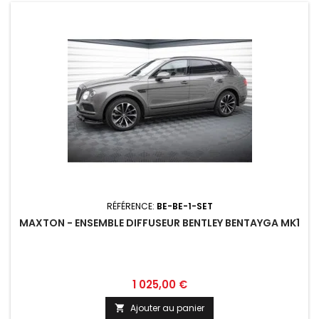
RÉFÉRENCE:
BE-BE-1-SET
MAXTON - ENSEMBLE DIFFUSEUR BENTLEY BENTAYGA MK1
Prix
1 025,00 €
Ajouter au panier
