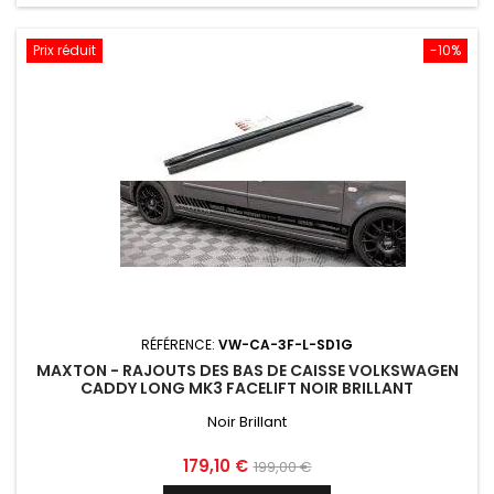
Prix réduit
-10%
RÉFÉRENCE:
VW-CA-3F-L-SD1G
MAXTON - RAJOUTS DES BAS DE CAISSE VOLKSWAGEN
CADDY LONG MK3 FACELIFT NOIR BRILLANT
Noir Brillant
Prix
Prix
179,10 €
199,00 €
de