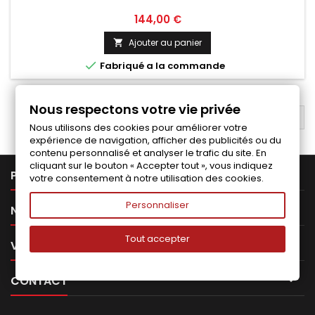
Prix
144,00 €
Ajouter au panier


Fabriqué a la commande
Nous respectons votre vie privée
RETOUR EN HAUT

Nous utilisons des cookies pour améliorer votre
expérience de navigation, afficher des publicités ou du
contenu personnalisé et analyser le trafic du site. En
cliquant sur le bouton « Accepter tout », vous indiquez

PRODUITS
votre consentement à notre utilisation des cookies.
Personnaliser

NOTRE SOCIÉTÉ
Tout accepter

VOTRE COMPTE

CONTACT