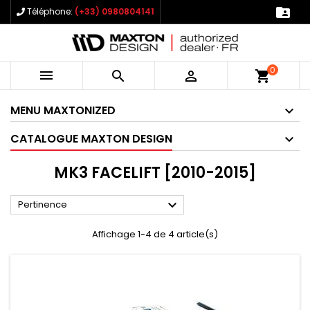

Téléphone:
(+33) 0980804141
0



shopping_cart
MENU MAXTONIZED
CATALOGUE MAXTON DESIGN
MK3 FACELIFT [2010-2015]

Pertinence
Affichage 1-4 de 4 article(s)