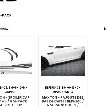
-PACK
oduits.
Tr
RENCE:
BM-6-12-M-
RÉFÉRENCE:
BM-6-13-C-
CAP1G
MPACK-SD1G
N - SPOILER CAP
MAXTON - RAJOUTS DES
 M6 / 6 M-PACK
BAS DE CAISSE BMW M6 /
ABRIOLET F12
6 M-PACK COUPE /