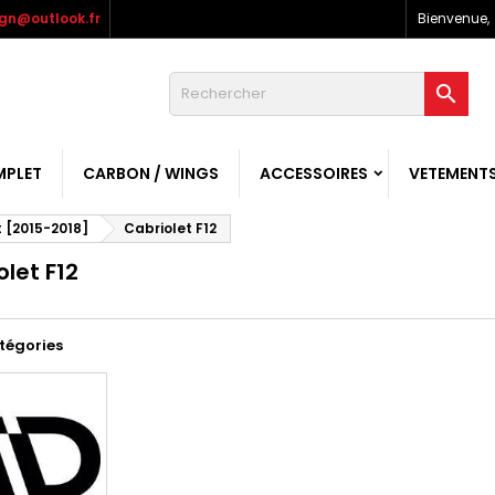
gn@outlook.fr
Bienvenue,

MPLET
CARBON / WINGS
ACCESSOIRES
VETEMENT
ft [2015-2018]
Cabriolet F12
let F12
tégories