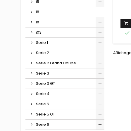
i5
I8
iX

iX3

Serie 1
Affichage
Serie 2
Serie 2 Grand Coupe
Serie 3
Serie 3 GT
Serie 4
Serie 5
Serie 5 GT
Serie 6