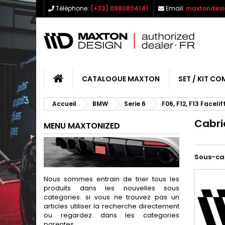
Téléphone:
(+33) 0980804141
Email:
maxtondesi
CATALOGUE MAXTON
SET / KIT CO
Accueil
BMW
Serie 6
F06, F12, F13 Faceli
Cabrio
MENU MAXTONIZED
Sous-ca
Nous sommes entrain de trier tous les
produits dans les nouvelles sous
categories. si vous ne trouvez pas un
articles utiliser la recherche directement
ou regardez dans les categories
parentes.