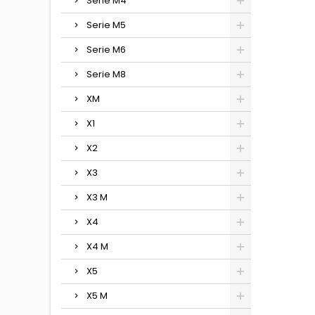
Serie M4
Serie M5
Serie M6
Serie M8
XM
X1
X2
X3
X3 M
X4
X4 M
X5
X5 M