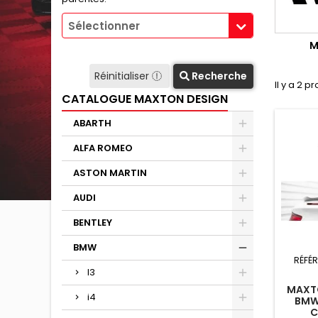
Sélectionner
M
Réinitialiser
Recherche
Il y a 2 pr
CATALOGUE MAXTON DESIGN
ABARTH
ALFA ROMEO
ASTON MARTIN
AUDI
BENTLEY
BMW
RÉFÉ
I3
MAXTO
i4
BMW
C