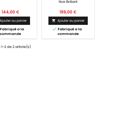
Noir Brillant
CABRIOLET F06 / F13 / F12
NOIR BRILLANT
Prix
Prix
144,00 €
199,00 €
Ajouter au panier
Ajouter au panier


Fabriqué a la
Fabriqué a la
commande
commande
 1-2 de 2 article(s)