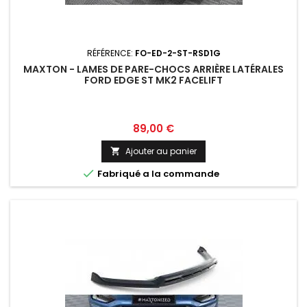
RÉFÉRENCE:
FO-ED-2-ST-RSD1G
MAXTON - LAMES DE PARE-CHOCS ARRIÈRE LATÉRALES
FORD EDGE ST MK2 FACELIFT
Prix
89,00 €
Ajouter au panier


Fabriqué a la commande