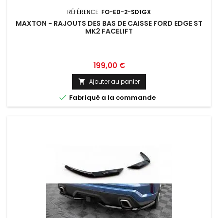
RÉFÉRENCE:
FO-ED-2-SD1GX
MAXTON - RAJOUTS DES BAS DE CAISSE FORD EDGE ST
MK2 FACELIFT
Prix
199,00 €
Ajouter au panier


Fabriqué a la commande