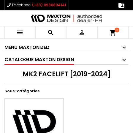

Téléphone:
(+33) 0980804141
0



shopping_cart
MENU MAXTONIZED
CATALOGUE MAXTON DESIGN
MK2 FACELIFT [2019-2024]
Sous-catégories