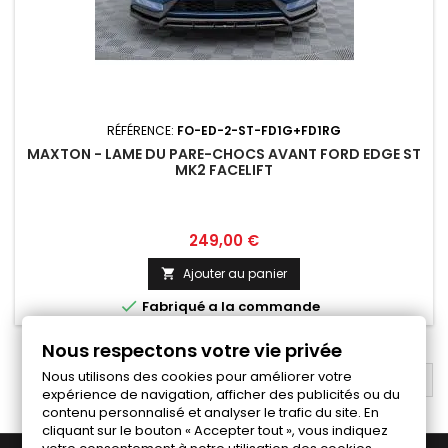
RÉFÉRENCE:
FO-ED-2-ST-FD1G+FD1RG
MAXTON - LAME DU PARE-CHOCS AVANT FORD EDGE ST
MK2 FACELIFT
Prix
249,00 €
Ajouter au panier


Fabriqué a la commande
Nous respectons votre vie privée
Nous utilisons des cookies pour améliorer votre
RETOUR EN HAUT

expérience de navigation, afficher des publicités ou du
contenu personnalisé et analyser le trafic du site. En
cliquant sur le bouton « Accepter tout », vous indiquez