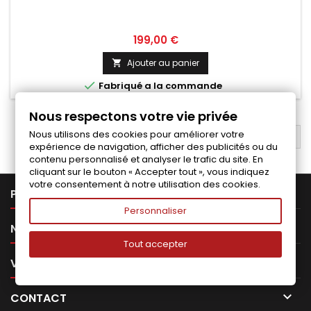
Prix
199,00 €
Ajouter au panier


Fabriqué a la commande
Nous respectons votre vie privée
Nous utilisons des cookies pour améliorer votre
RETOUR EN HAUT

expérience de navigation, afficher des publicités ou du
contenu personnalisé et analyser le trafic du site. En
cliquant sur le bouton « Accepter tout », vous indiquez
votre consentement à notre utilisation des cookies.

PRODUITS
Personnaliser

NOTRE SOCIÉTÉ
Tout accepter

VOTRE COMPTE

CONTACT