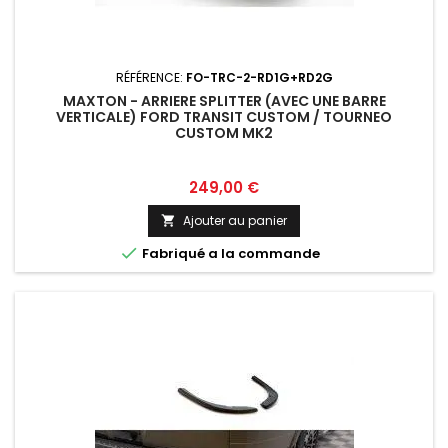
RÉFÉRENCE:
FO-TRC-2-RD1G+RD2G
MAXTON - ARRIERE SPLITTER (AVEC UNE BARRE
VERTICALE) FORD TRANSIT CUSTOM / TOURNEO
CUSTOM MK2
Prix
249,00 €
Ajouter au panier


Fabriqué a la commande