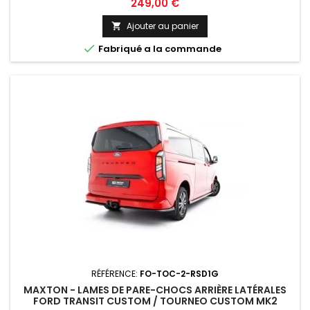
Prix
249,00 €
Ajouter au panier


Fabriqué a la commande
RÉFÉRENCE:
FO-TOC-2-RSD1G
MAXTON - LAMES DE PARE-CHOCS ARRIÈRE LATÉRALES
FORD TRANSIT CUSTOM / TOURNEO CUSTOM MK2