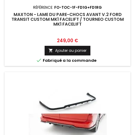
RÉFÉRENCE:
FO-TOC-1F-FD1G+FD1RG
MAXTON - LAME DU PARE-CHOCS AVANT V.2 FORD
TRANSIT CUSTOM MK1 FACELIFT / TOURNEO CUSTOM
MK1 FACELIFT
Prix
249,00 €
Ajouter au panier


Fabriqué a la commande