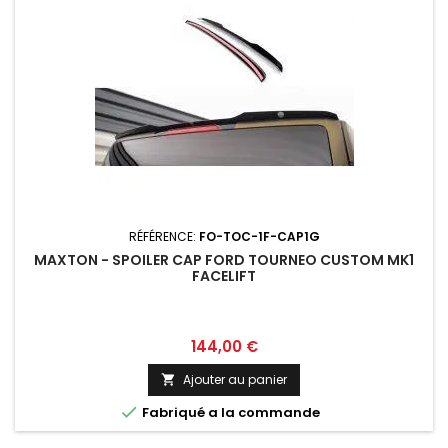
RÉFÉRENCE:
FO-TOC-1F-CAP1G
MAXTON - SPOILER CAP FORD TOURNEO CUSTOM MK1
FACELIFT
Prix
144,00 €
Ajouter au panier


Fabriqué a la commande