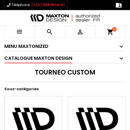

Téléphone:
(+33) 0980804141
0



shopping_cart
MENU MAXTONIZED
CATALOGUE MAXTON DESIGN
TOURNEO CUSTOM
Sous-catégories