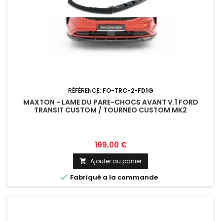
RÉFÉRENCE:
FO-TRC-2-FD1G
MAXTON - LAME DU PARE-CHOCS AVANT V.1 FORD
TRANSIT CUSTOM / TOURNEO CUSTOM MK2
Prix
199,00 €
Ajouter au panier


Fabriqué a la commande