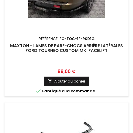
RÉFÉRENCE:
FO-TOC-1F-RSD1G
MAXTON - LAMES DE PARE-CHOCS ARRIÈRE LATÉRALES
FORD TOURNEO CUSTOM MK1 FACELIFT
Prix
89,00 €
Ajouter au panier


Fabriqué a la commande