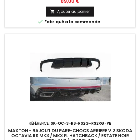
Prix
89,00 €
Ajouter au panier


Fabriqué a la commande
RÉFÉRENCE:
SK-OC-3-RS-RS2G+RS2RG-PB
MAXTON - RAJOUT DU PARE-CHOCS ARRIERE V.2 SKODA
OCTAVIA RS MK3 / MK3 FL HATCHBACK / ESTATE NOIR