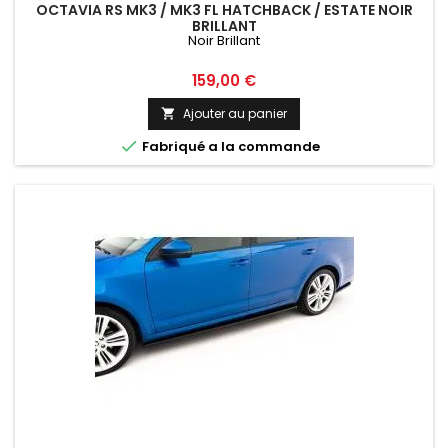
OCTAVIA RS MK3 / MK3 FL HATCHBACK / ESTATE NOIR
BRILLANT
Noir Brillant
Prix
159,00 €
Ajouter au panier


Fabriqué a la commande