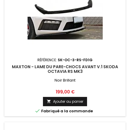
RÉFÉRENCE:
SK-OC-3-RS-FD1G
MAXTON - LAME DU PARE-CHOCS AVANT V.1 SKODA
OCTAVIA RS MK3
Noir Brillant
Prix
199,00 €
Ajouter au panier


Fabriqué a la commande