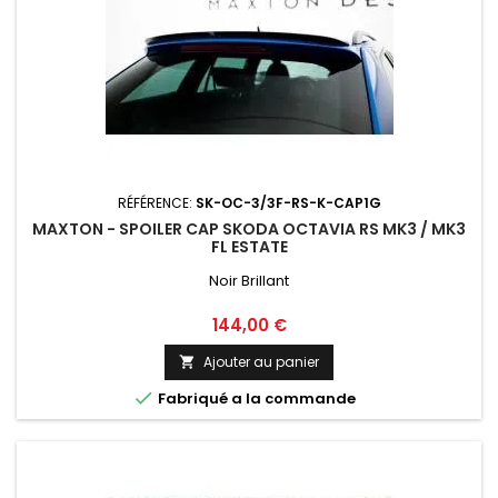
RÉFÉRENCE:
SK-OC-3/3F-RS-K-CAP1G
MAXTON - SPOILER CAP SKODA OCTAVIA RS MK3 / MK3
FL ESTATE
Noir Brillant
Prix
144,00 €
Ajouter au panier


Fabriqué a la commande