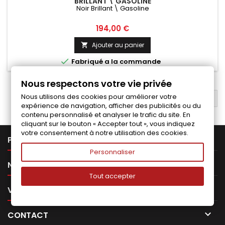
BRILLANT \ GASOLINE
Noir Brillant \ Gasoline
Prix
194,00 €
Ajouter au panier


Fabriqué a la commande
Nous respectons votre vie privée
Nous utilisons des cookies pour améliorer votre
RETOUR EN HAUT

expérience de navigation, afficher des publicités ou du
contenu personnalisé et analyser le trafic du site. En
cliquant sur le bouton « Accepter tout », vous indiquez
votre consentement à notre utilisation des cookies.

PRODUITS
Personnaliser

NOTRE SOCIÉTÉ
Tout accepter

VOTRE COMPTE

CONTACT