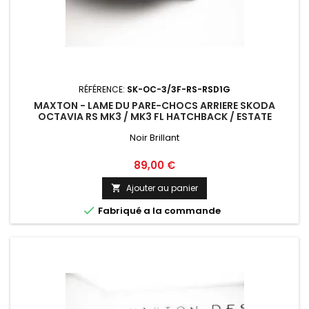
RÉFÉRENCE:
SK-OC-3/3F-RS-RSD1G
MAXTON - LAME DU PARE-CHOCS ARRIERE SKODA
OCTAVIA RS MK3 / MK3 FL HATCHBACK / ESTATE
Noir Brillant
Prix
89,00 €
Ajouter au panier


Fabriqué a la commande