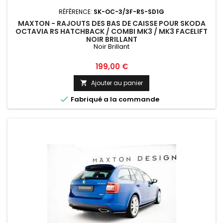
RÉFÉRENCE:
SK-OC-3/3F-RS-SD1G
MAXTON - RAJOUTS DES BAS DE CAISSE POUR SKODA
OCTAVIA RS HATCHBACK / COMBI MK3 / MK3 FACELIFT
NOIR BRILLANT
Noir Brillant
Prix
199,00 €
Ajouter au panier


Fabriqué a la commande