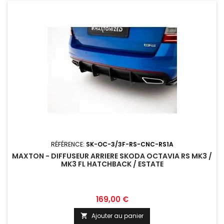
RÉFÉRENCE:
SK-OC-3/3F-RS-CNC-RS1A
MAXTON - DIFFUSEUR ARRIERE SKODA OCTAVIA RS MK3 /
MK3 FL HATCHBACK / ESTATE
Prix
169,00 €
Ajouter au panier
