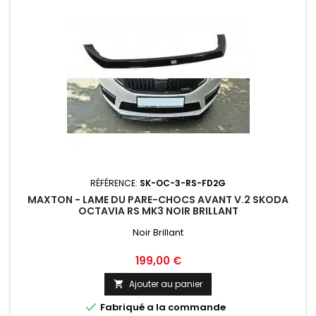
RÉFÉRENCE:
SK-OC-3-RS-FD2G
MAXTON - LAME DU PARE-CHOCS AVANT V.2 SKODA
OCTAVIA RS MK3 NOIR BRILLANT
Noir Brillant
Prix
199,00 €
Ajouter au panier


Fabriqué a la commande