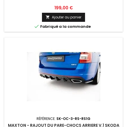
Prix
199,00 €
Ajouter au panier


Fabriqué a la commande
RÉFÉRENCE:
SK-OC-3-RS-RS1G
MAXTON - RAJOUT DU PARE-CHOCS ARRIERE V.1 SKODA