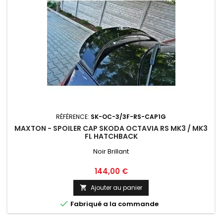
RÉFÉRENCE:
SK-OC-3/3F-RS-CAP1G
MAXTON - SPOILER CAP SKODA OCTAVIA RS MK3 / MK3
FL HATCHBACK
Noir Brillant
Prix
144,00 €
Ajouter au panier


Fabriqué a la commande