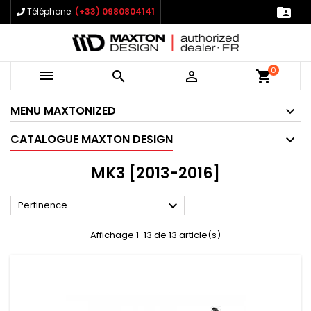

Téléphone:
(+33) 0980804141
0



shopping_cart
MENU MAXTONIZED
CATALOGUE MAXTON DESIGN
MK3 [2013-2016]

Pertinence
Affichage 1-13 de 13 article(s)