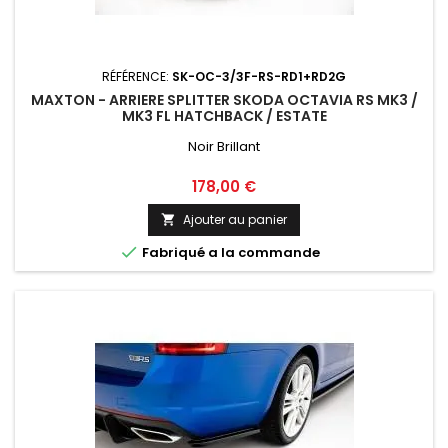
RÉFÉRENCE:
SK-OC-3/3F-RS-RD1+RD2G
MAXTON - ARRIERE SPLITTER SKODA OCTAVIA RS MK3 /
MK3 FL HATCHBACK / ESTATE
Noir Brillant
Prix
178,00 €
Ajouter au panier


Fabriqué a la commande