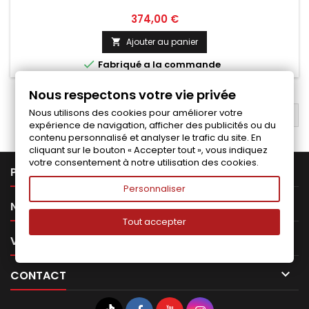
Prix
374,00 €
Ajouter au panier


Fabriqué a la commande
Nous respectons votre vie privée
Nous utilisons des cookies pour améliorer votre
RETOUR EN HAUT

expérience de navigation, afficher des publicités ou du
contenu personnalisé et analyser le trafic du site. En
cliquant sur le bouton « Accepter tout », vous indiquez
votre consentement à notre utilisation des cookies.

PRODUITS
Personnaliser

NOTRE SOCIÉTÉ
Tout accepter

VOTRE COMPTE

CONTACT