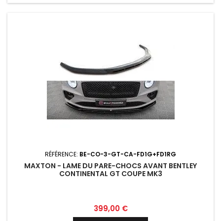
RÉFÉRENCE:
BE-CO-3-GT-CA-FD1G+FD1RG
MAXTON - LAME DU PARE-CHOCS AVANT BENTLEY
CONTINENTAL GT COUPE MK3
Prix
399,00 €