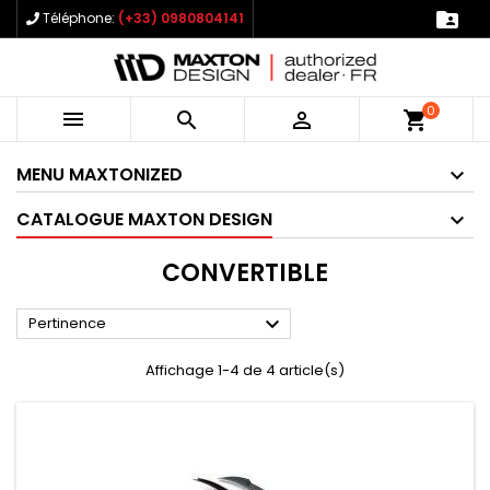

Téléphone:
(+33) 0980804141
0



shopping_cart
MENU MAXTONIZED
CATALOGUE MAXTON DESIGN
CONVERTIBLE

Pertinence
Affichage 1-4 de 4 article(s)