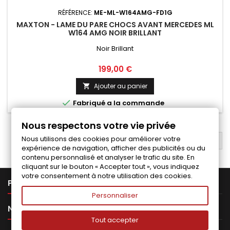
RÉFÉRENCE:
ME-ML-W164AMG-FD1G
MAXTON - LAME DU PARE CHOCS AVANT MERCEDES ML
W164 AMG NOIR BRILLANT
Noir Brillant
Prix
199,00 €
Ajouter au panier


Fabriqué a la commande
Nous respectons votre vie privée
Nous utilisons des cookies pour améliorer votre
RETOUR EN HAUT

expérience de navigation, afficher des publicités ou du
contenu personnalisé et analyser le trafic du site. En
cliquant sur le bouton « Accepter tout », vous indiquez
votre consentement à notre utilisation des cookies.

PRODUITS
Personnaliser

NOTRE SOCIÉTÉ
Tout accepter