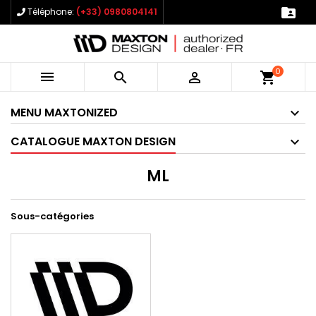

Téléphone:
(+33) 0980804141
0



shopping_cart
MENU MAXTONIZED
CATALOGUE MAXTON DESIGN
ML
Sous-catégories