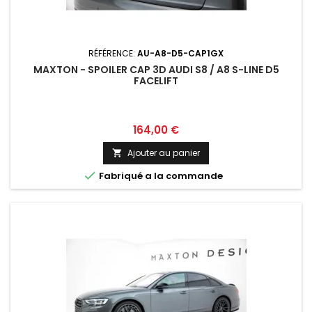
RÉFÉRENCE:
AU-A8-D5-CAP1GX
MAXTON - SPOILER CAP 3D AUDI S8 / A8 S-LINE D5
FACELIFT
Prix
164,00 €
Ajouter au panier


Fabriqué a la commande