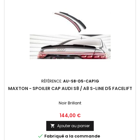
RÉFÉRENCE:
AU-S8-D5-CAP1G
MAXTON - SPOILER CAP AUDI S8 / A8 S-LINE D5 FACELIFT
Noir Brillant
Prix
144,00 €
Ajouter au panier


Fabriqué a la commande