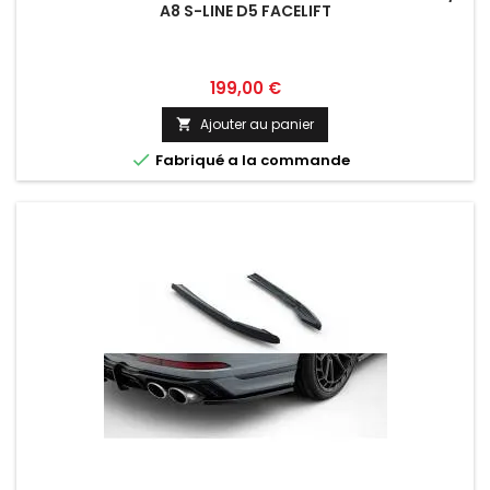
A8 S-LINE D5 FACELIFT
Prix
199,00 €
Ajouter au panier


Fabriqué a la commande