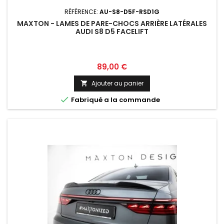
RÉFÉRENCE:
AU-S8-D5F-RSD1G
MAXTON - LAMES DE PARE-CHOCS ARRIÈRE LATÉRALES
AUDI S8 D5 FACELIFT
Prix
89,00 €
Ajouter au panier


Fabriqué a la commande