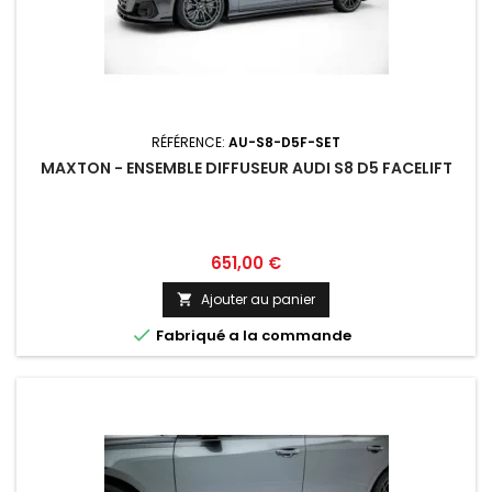
RÉFÉRENCE:
AU-S8-D5F-SET
MAXTON - ENSEMBLE DIFFUSEUR AUDI S8 D5 FACELIFT
Prix
651,00 €
Ajouter au panier


Fabriqué a la commande