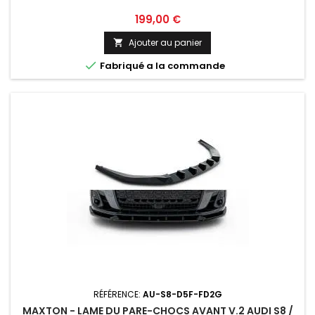
Prix
199,00 €
Ajouter au panier


Fabriqué a la commande
RÉFÉRENCE:
AU-S8-D5F-FD2G
MAXTON - LAME DU PARE-CHOCS AVANT V.2 AUDI S8 /