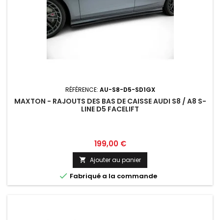
RÉFÉRENCE:
AU-S8-D5-SD1GX
MAXTON - RAJOUTS DES BAS DE CAISSE AUDI S8 / A8 S-
LINE D5 FACELIFT
Prix
199,00 €
Ajouter au panier


Fabriqué a la commande