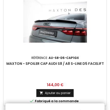
RÉFÉRENCE:
AU-S8-D5-CAP1GX
MAXTON - SPOILER CAP AUDI S8 / A8 S-LINE D5 FACELIFT
Prix
144,00 €
Ajouter au panier


Fabriqué a la commande