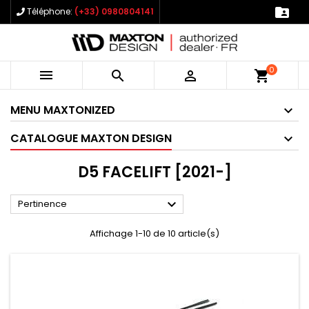

Téléphone:
(+33) 0980804141
0



shopping_cart
MENU MAXTONIZED
CATALOGUE MAXTON DESIGN
D5 FACELIFT [2021-]

Pertinence
Affichage 1-10 de 10 article(s)