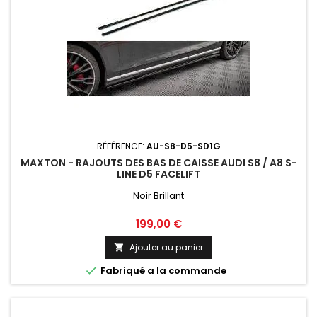
RÉFÉRENCE:
AU-S8-D5-SD1G
MAXTON - RAJOUTS DES BAS DE CAISSE AUDI S8 / A8 S-
LINE D5 FACELIFT
Noir Brillant
Prix
199,00 €
Ajouter au panier


Fabriqué a la commande