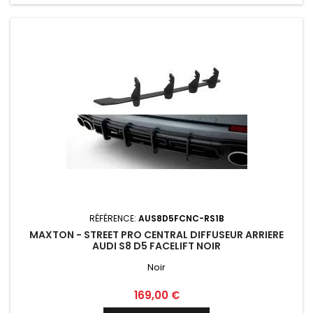
RÉFÉRENCE:
AUS8D5FCNC-RS1B
MAXTON - STREET PRO CENTRAL DIFFUSEUR ARRIERE
AUDI S8 D5 FACELIFT NOIR
Noir
Prix
169,00 €