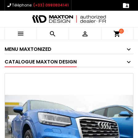

Téléphone:
(+33) 0980804141
0



shopping_cart
MENU MAXTONIZED
CATALOGUE MAXTON DESIGN