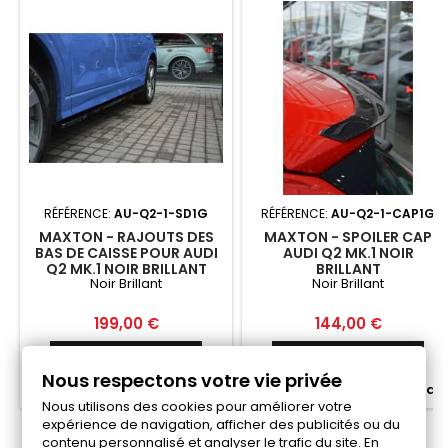
RÉFÉRENCE:
AU-Q2-1-SD1G
RÉFÉRENCE:
AU-Q2-1-CAP1G
MAXTON - RAJOUTS DES
MAXTON - SPOILER CAP
BAS DE CAISSE POUR AUDI
AUDI Q2 MK.1 NOIR
Q2 MK.1 NOIR BRILLANT
BRILLANT
Noir Brillant
Noir Brillant
Prix
Prix
199,00 €
144,00 €
Ajouter au panier
Ajouter au panier


Nous respectons votre vie privée


Fabriqué a la commande
Fabriqué a la commande
Nous utilisons des cookies pour améliorer votre
expérience de navigation, afficher des publicités ou du
contenu personnalisé et analyser le trafic du site. En