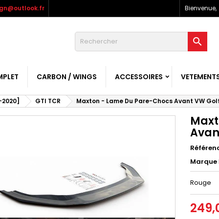
gn@outlook.fr
Bienvenue,

MPLET
CARBON / WINGS
ACCESSOIRES
VETEMENT
-2020]
GTI TCR
Maxton - Lame Du Pare-Chocs Avant VW Golf
Maxt
Avan
Référen
Marque
Rouge
249,