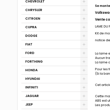
CHEVROLET
Se monte 
CHRYSLER
Volkswag
CITROEN
Vente co
LAME DU
CUPRA
Kit de m
DODGE
notice d
FIAT
FORD
La lame e
Aucun tra
FORTHING
La lame a
Pour les 
HONDA
(Si la ba
HYUNDAI
Cet articl
INFINITI
JAGUAR
Cette mat
ABS est u
JEEP
Les produi