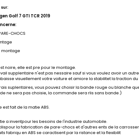
sur:
en Golf 7 GTI TCR 2019
ncerne:
 PARE-CHOCS
ontage
e montage
st noire, elle est pre pour le montage.
vail supplentaire n'est pas nessaire sauf si vous voulez avoir un autre
baisse visuellement votre voiture et amiore la stabilitet la traction du 
frais suplentaires, vous pouvez choisir la bande rouge ou blanche q
nde ne sera pas choisie, la commande sera rlis sans bande.)
e est fait de la matie ABS.
ie a inventpour les besoins de l'industrie automobile.
tilispour la fabrication de pare-chocs et d'autres ents de la carrosser
ts fabriqu en ABS se caractisent par la ristance et la flexibilit