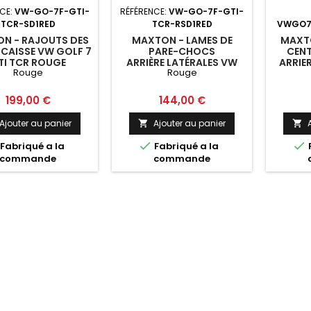
CE:
VW-GO-7F-GTI-
RÉFÉRENCE:
VW-GO-7F-GTI-
TCR-SD1RED
TCR-RSD1RED
VWGO7
N - RAJOUTS DES
MAXTON - LAMES DE
MAXTO
 CAISSE VW GOLF 7
PARE-CHOCS
CENT
TI TCR ROUGE
ARRIÈRE LATÉRALES VW
ARRIE
Rouge
Rouge
GOLF 7 GTI TCR ROUGE
Prix
Prix
199,00 €
144,00 €
Ajouter au panier
Ajouter au panier




Fabriqué a la
Fabriqué a la
commande
commande