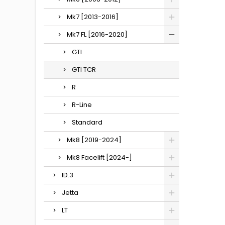
Mk7 [2013-2016]
Mk7 FL [2016-2020]
GTI
GTI TCR
R
R-Line
Standard
Mk8 [2019-2024]
Mk8 Facelift [2024-]
ID.3
Jetta
LT