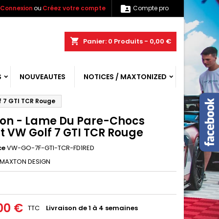

Connexion
ou
Créez votre compte
Compte pro
shopping_cart
Panier:
0
Produits - 0,00 €
S
NOUVEAUTES
NOTICES / MAXTONIZED
 7 GTI TCR Rouge
on - Lame Du Pare-Chocs
t VW Golf 7 GTI TCR Rouge
ce
VW-GO-7F-GTI-TCR-FD1RED
MAXTON DESIGN
00 €
TTC
Livraison de 1 à 4 semaines