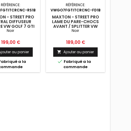
RÉFÉRENCE:
RÉFÉRENCE:
RÉFÉRENC
FGTITCRCNC-RS1B
VWGO7FGTITCRCNC-FD1B
N - STREET PRO
MAXTON - STREET PRO
MAXT
RAL DIFFUSEUR
LAME DU PARE-CHOCS
P
RE VW GOLF 7 GTI
AVANT / SPLITTER VW
ARRIÈR
Noir
Noir
TCR NOIR
GOLF 7 GTI TCR NOIR
GOLF 
Prix
Prix
199,00 €
189,00 €
Ajouter au panier
Ajouter au panier
A




Fabriqué a la
Fabriqué a la
F
commande
commande