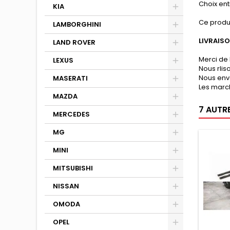
Choix entr
KIA
Ce produ
LAMBORGHINI
LIVRAIS
LAND ROVER
Merci de 
LEXUS
Nous rli
Nous env
MASERATI
Les march
MAZDA
7 AUTR
MERCEDES
MG
MINI
MITSUBISHI
NISSAN
OMODA
OPEL