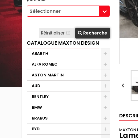
Sélectionner
Réinitialiser
Recherche
CATALOGUE MAXTON DESIGN
ABARTH
ALFA ROMEO
ASTON MARTIN

AUDI
BENTLEY
BMW
DESCRI
BRABUS
BYD
MAXTON 
Lame