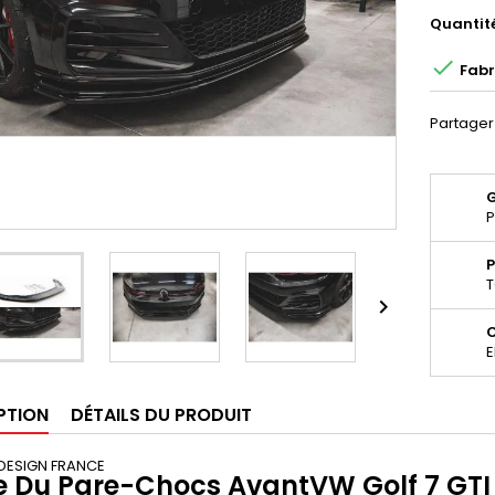
Quantit

Fabr
Partager
P
P
T

E
PTION
DÉTAILS DU PRODUIT
DESIGN FRANCE
 Du Pare-Chocs Avant
VW Golf 7 GTI