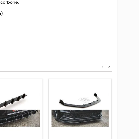
de carbone.
).
<
>