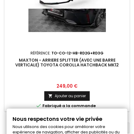
RÉFÉRENCE:
TO-CO-12-HB-RD2G+RD3G
MAXTON - ARRIERE SPLITTER (AVEC UNE BARRE
VERTICALE) TOYOTA COROLLA HATCHBACK MK12
Prix
249,00 €
Ajouter au panier


Fabriqué a la commande
Nous respectons votre vie privée
Nous utilisons des cookies pour améliorer votre
RETOUR EN HAUT

expérience de navigation, afficher des publicités ou du