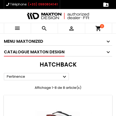

Téléphone:
(+33) 0980804141
0



shopping_cart
MENU MAXTONIZED
CATALOGUE MAXTON DESIGN
HATCHBACK

Pertinence
Affichage 1-8 de 8 article(s)