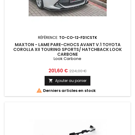
RÉFÉRENCE:
TO-CO-12-FD1CSTK
MAXTON - LAME PARE-CHOCS AVANT V.1 TOYOTA
COROLLA XII TOURING SPORTS/ HATCHBACK LOOK
CARBONE
Look Carbone
Prix
Prix
201,60 €
224,00 €
de
Ajouter au panier

base

Derniers articles en stock