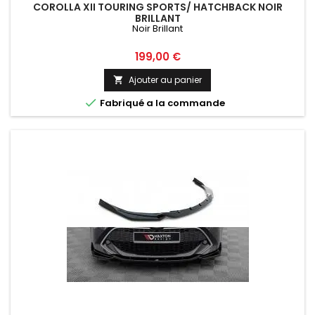
COROLLA XII TOURING SPORTS/ HATCHBACK NOIR
BRILLANT
Noir Brillant
Prix
199,00 €
Ajouter au panier


Fabriqué a la commande