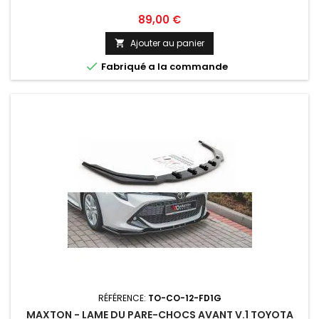
Prix
89,00 €
Ajouter au panier


Fabriqué a la commande
RÉFÉRENCE:
TO-CO-12-FD1G
MAXTON - LAME DU PARE-CHOCS AVANT V.1 TOYOTA