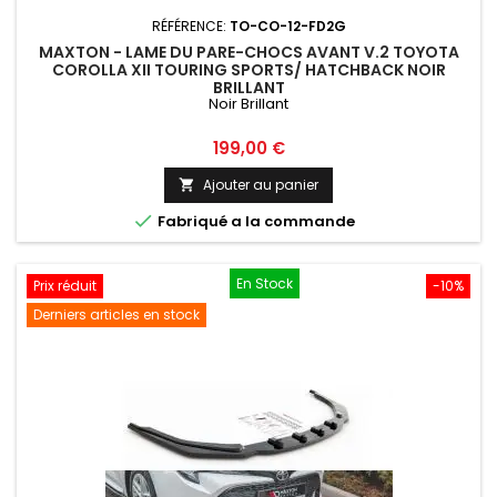
RÉFÉRENCE:
TO-CO-12-FD2G
MAXTON - LAME DU PARE-CHOCS AVANT V.2 TOYOTA
COROLLA XII TOURING SPORTS/ HATCHBACK NOIR
BRILLANT
Noir Brillant
Prix
199,00 €
Ajouter au panier


Fabriqué a la commande
En Stock
Prix réduit
-10%
Derniers articles en stock