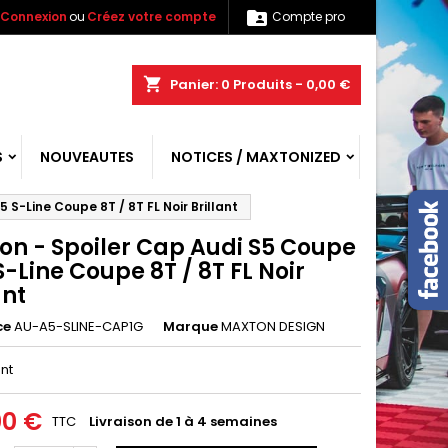

Connexion
ou
Créez votre compte
Compte pro
shopping_cart
Panier:
0
Produits - 0,00 €
S
NOUVEAUTES
NOTICES / MAXTONIZED
 S-Line Coupe 8T / 8T FL Noir Brillant
on - Spoiler Cap Audi S5 Coupe
S-Line Coupe 8T / 8T FL Noir
ant
ce
AU-A5-SLINE-CAP1G
Marque
MAXTON DESIGN
ant
00 €
TTC
Livraison de 1 à 4 semaines