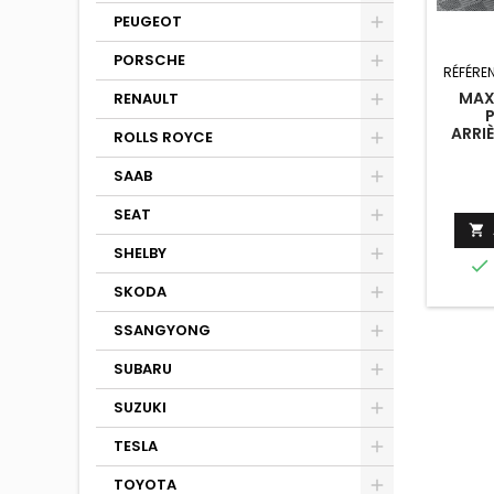
PEUGEOT
PORSCHE
RÉFÉRE
MAX
RENAULT
ARRIÈ
ROLLS ROYCE
AUD
COUPE
SAAB
SEAT

SHELBY

SKODA
SSANGYONG
SUBARU
SUZUKI
TESLA
TOYOTA