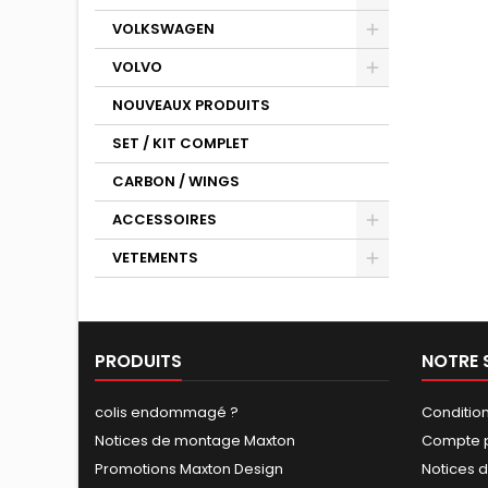
VOLKSWAGEN
VOLVO
NOUVEAUX PRODUITS
SET / KIT COMPLET
CARBON / WINGS
ACCESSOIRES
VETEMENTS
PRODUITS
NOTRE 
colis endommagé ?
Conditio
Notices de montage Maxton
Compte p
Promotions Maxton Design
Notices 