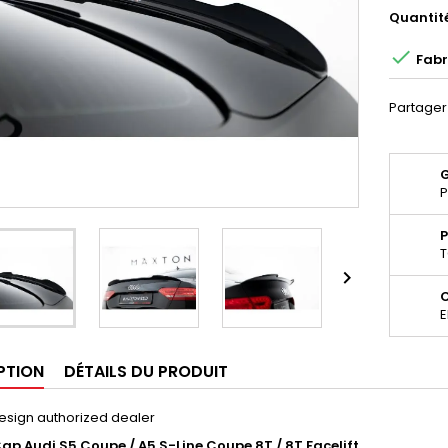
Quantit

Fabr
Partager
P
P
T

E
PTION
DÉTAILS DU PRODUIT
esign authorized dealer
Cap Audi S5 Coupe / A5 S-Line Coupe 8T / 8T Facelift