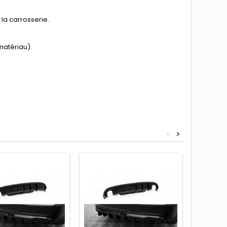
la carrosserie.
matériau).
<
>
Prix rédui