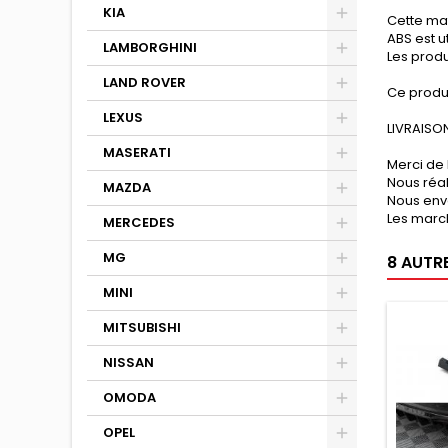
KIA
Cette mat
ABS est u
LAMBORGHINI
Les produ
LAND ROVER
Ce produ
LEXUS
LIVRAISON
MASERATI
Merci de 
Nous réa
MAZDA
Nous env
Les march
MERCEDES
MG
8 AUTR
MINI
MITSUBISHI
NISSAN
OMODA
OPEL