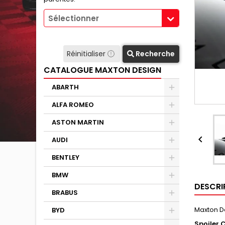
Sélectionner
Réinitialiser
Recherche
CATALOGUE MAXTON DESIGN
ABARTH
ALFA ROMEO
ASTON MARTIN

AUDI
BENTLEY
BMW
DESCRI
BRABUS
Maxton D
BYD
Spoiler 