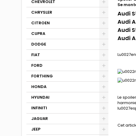
CHEVROLET
Se monte
CHRYSLER
Audi S
Audi A
CITROEN
Audi S
CUPRA
Audi A
DODGE
Lu0027en
FIAT
FORD
FORTHING
HONDA
Le spoile
HYUNDAI
harmonieu
INFINITI
lu0027esp
JAGUAR
Cet articl
JEEP