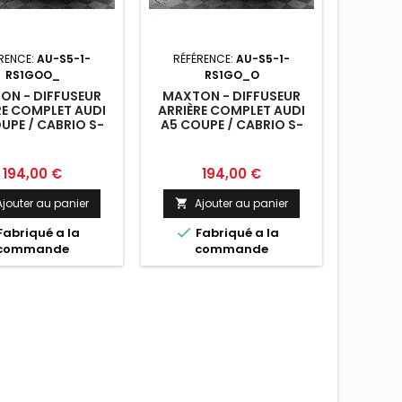
RENCE:
AU-S5-1-
RÉFÉRENCE:
AU-S5-1-
RS1GOO_
RS1GO_O
RÉFÉR
ON - DIFFUSEUR
MAXTON - DIFFUSEUR
RE COMPLET AUDI
ARRIÈRE COMPLET AUDI
MAXTO
UPE / CABRIO S-
A5 COUPE / CABRIO S-
ARR
T (VERSION DOUBLE
LINE 8T (VERSION AVEC
AUDI S
PPEMENT SIMPLE
ÉCHAPPEMENTS SIMPLES
FACE
FACE)
DES DEUX CÔTÉS)
Prix
Prix
194,00 €
194,00 €
DOUBL
S
Prix
174
Ajouter au panier
Ajouter au panier

A


Fabriqué a la
Fabriqué a la
commande
commande

F