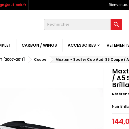
gn@outlook.fr
Bienvenue,

MPLET
CARBON / WINGS
ACCESSOIRES
VETEMENT
T [2007-2011]
Coupe
Maxton - Spoiler Cap Audi S5 Coupe / A5
Maxt
/ A5 
Brill
Référen
Noir Brill
144,