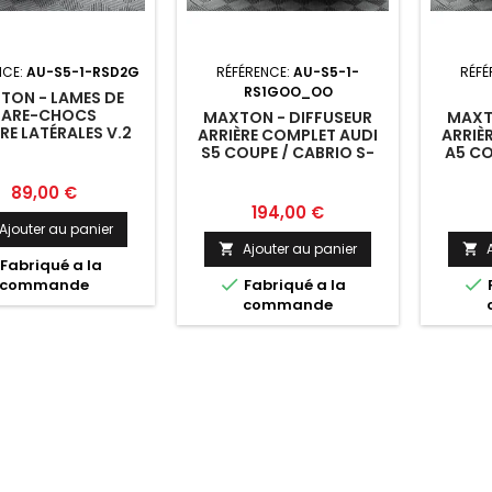
NCE:
AU-S5-1-RSD2G
RÉFÉRENCE:
AU-S5-1-
RÉFÉ
RS1GOO_OO
TON - LAMES DE
PARE-CHOCS
MAXTON - DIFFUSEUR
MAXT
RE LATÉRALES V.2
ARRIÈRE COMPLET AUDI
ARRIÈ
I S5 / A5 S-LINE
S5 COUPE / CABRIO S-
A5 CO
 / CABRIOLET 8T
LINE 8T
LINE 8
ÉCHA
Prix
89,00 €
Prix
194,00 €
Ajouter au panier
Ajouter au panier


Fabriqué a la


commande
Fabriqué a la
commande