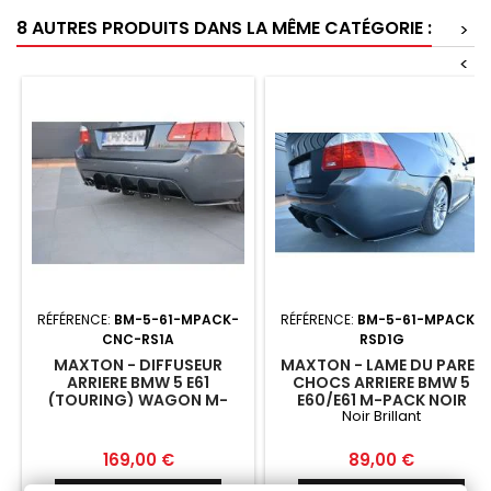
8 AUTRES PRODUITS DANS LA MÊME CATÉGORIE :
>
<
RÉFÉRENCE:
BM-5-61-MPACK-
RÉFÉRENCE:
BM-5-61-MPACK-
CNC-RS1A
RSD1G
MAXTON - DIFFUSEUR
MAXTON - LAME DU PARE-
ARRIERE BMW 5 E61
CHOCS ARRIERE BMW 5
(TOURING) WAGON M-
E60/E61 M-PACK NOIR
Noir Brillant
PACK
BRILLANT
Prix
Prix
169,00 €
89,00 €