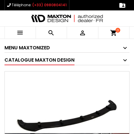

Téléphone:
(+33) 0980804141
0



shopping_cart
MENU MAXTONIZED
CATALOGUE MAXTON DESIGN