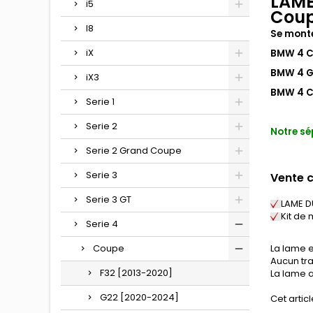
LAME
i5
Coup
I8
Se monte
iX
BMW 4 C
BMW 4 G
iX3
BMW 4 C
Serie 1
Serie 2
Notre s
Serie 2 Grand Coupe
Serie 3
Vente 
Serie 3 GT
LAME 
Kit de
Serie 4
Coupe
La lame e
Aucun tra
F32 [2013-2020]
La lame a
G22 [2020-2024]
Cet articl