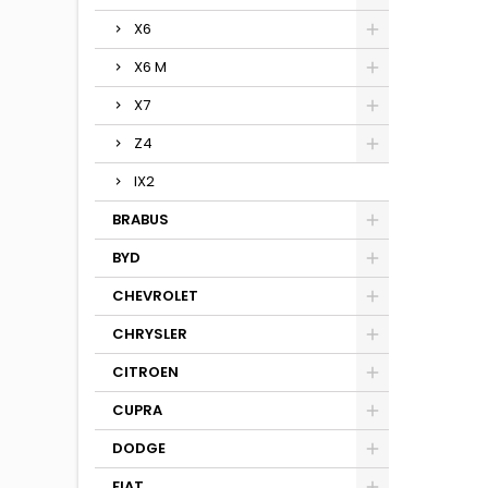
X6
X6 M
X7
Z4
IX2
BRABUS
BYD
CHEVROLET
CHRYSLER
CITROEN
CUPRA
DODGE
FIAT