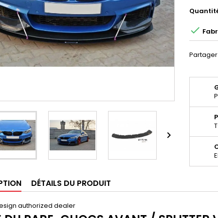
Quantit

Fabr
Partager
P
P
T

E
PTION
DÉTAILS DU PRODUIT
esign authorized dealer