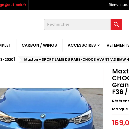
gn@outlook.fr
Bienvenue,

MPLET
CARBON / WINGS
ACCESSOIRES
VETEMENT
13-2020]
Maxton - SPORT LAME DU PARE-CHOCS AVANT V.3 BMW 4 C
Maxt
CHOC
Gran
F36 /
Référen
Marque
169,