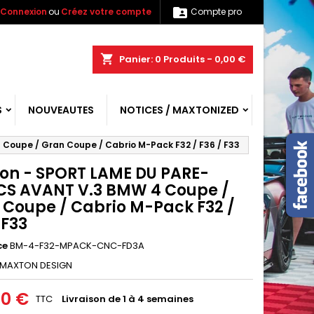

Connexion
ou
Créez votre compte
Compte pro
shopping_cart
Panier:
0
Produits - 0,00 €
S
NOUVEAUTES
NOTICES / MAXTONIZED
oupe / Gran Coupe / Cabrio M-Pack F32 / F36 / F33
on - SPORT LAME DU PARE-
S AVANT V.3 BMW 4 Coupe /
 Coupe / Cabrio M-Pack F32 /
 F33
ce
BM-4-F32-MPACK-CNC-FD3A
MAXTON DESIGN
00 €
TTC
Livraison de 1 à 4 semaines