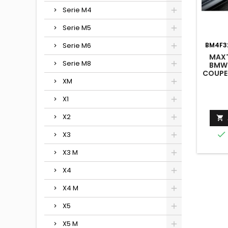
Serie M4
Serie M5
Serie M6
BM4F3
MAXT
Serie M8
BMW 
COUPE
XM
F
X1
X2


X3
X3 M
X4
X4 M
X5
X5 M