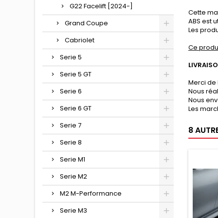
G22 Facelift [2024-]
Cette mat
ABS est u
Grand Coupe
Les produ
Cabriolet
Ce produ
Serie 5
LIVRAIS
Serie 5 GT
Merci de 
Serie 6
Nous réa
Nous env
Serie 6 GT
Les march
Serie 7
8 AUTR
Serie 8
Serie M1
Serie M2
M2 M-Performance
Serie M3