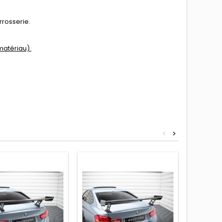
rrosserie.
matériau).
<
>