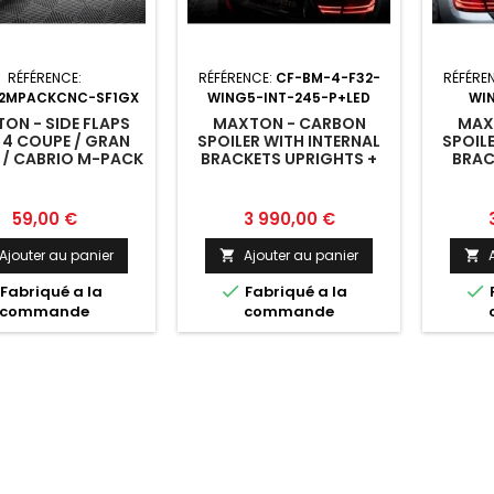
RÉFÉRENCE:
RÉFÉRENCE:
CF-BM-4-F32-
RÉFÉRE
2MPACKCNC-SF1GX
WING5-INT-245-P+LED
WI
ON - SIDE FLAPS
MAXTON - CARBON
MAX
4 COUPE / GRAN
SPOILER WITH INTERNAL
SPOIL
 / CABRIO M-PACK
BRACKETS UPRIGHTS +
BRAC
32 / F36 / F33
LED BMW 4 F32 / 4 F32 M-
BMW 4
PACK COUPE
P
Prix
Prix
P
59,00 €
3 990,00 €
Ajouter au panier
Ajouter au panier




Fabriqué a la
Fabriqué a la
commande
commande