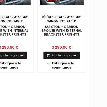
NCE:
CF-BM-4-F32-
RÉFÉRENCE:
CF-BM-4-F32-
RÉFÉREN
NG5-INT-245-P
WING5-EXT-245-P
WING5
TON - CARBON
MAXTON - CARBON
MAXT
ER WITH INTERNAL
SPOILER WITH EXTERNAL
SPOILE
KETS UPRIGHTS
BRACKETS UPRIGHTS
BRACK
 F32 / 4 F32 M-
BMW 4 F32 / 4 F32 M-
LED BMW
ACK COUPE
PACK COUPE
P
rix
Prix
P
3 290,00 €
3 290,00 €
3
Ajouter au panier
Ajouter au panier
A




Fabriqué a la
Fabriqué a la
F
commande
commande