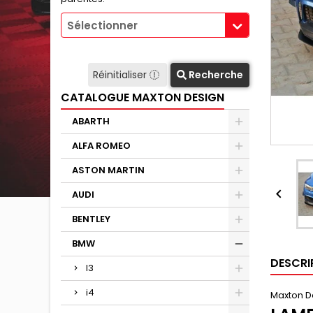
Sélectionner
Réinitialiser
Recherche
CATALOGUE MAXTON DESIGN
ABARTH
ALFA ROMEO
ASTON MARTIN

AUDI
BENTLEY
BMW
DESCRI
I3
i4
Maxton D