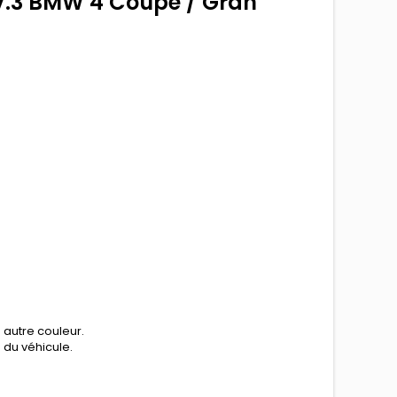
V.3 BMW 4 Coupe / Gran
 autre couleur.
n du véhicule.