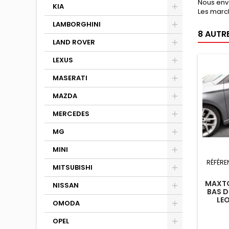
Nous env
KIA
Les march
LAMBORGHINI
8 AUTR
LAND ROVER
LEXUS
MASERATI
MAZDA
MERCEDES
MG
MINI
RÉFÉRE
MITSUBISHI
MAXTO
NISSAN
BAS D
LEO
OMODA
STAN
OPEL