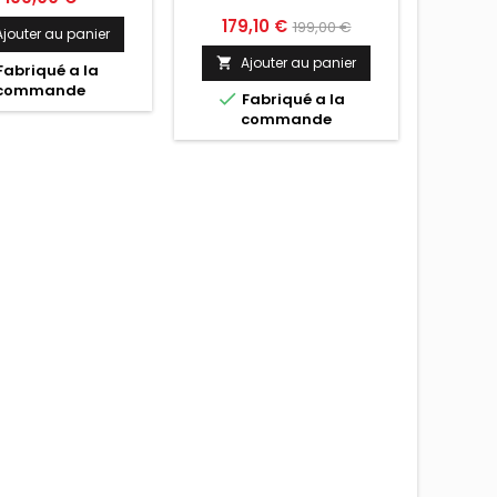
Prix
Prix
179,10 €
199,00 €
Ajouter au panier
A

de
Ajouter au panier


Fabriqué a la
F
base
commande

Fabriqué a la
commande