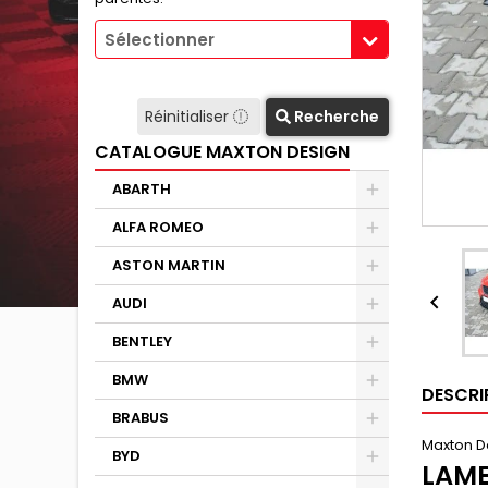
Sélectionner
Réinitialiser
Recherche
CATALOGUE MAXTON DESIGN
ABARTH
ALFA ROMEO
ASTON MARTIN

AUDI
BENTLEY
BMW
DESCRI
BRABUS
Maxton D
BYD
LAME