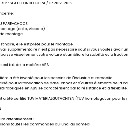
sur : SEAT LEON III CUPRA / FR
2012-2016
ncerne:
DU PARE-CHOCS
montage (colle, visserie)
 de montage
st noire, elle est prête pour le montage.
vail supplémentaire n'est pas nécessaire sauf si vous voulez avoir un
baisse visuellement votre voiture et améliore la stabilité et la tractio
e est fait de la matière ABS.
ière a été inventé pour les besoins de l'industrie automobile.
tilisé pour la fabrication de pare-chocs et d'autres éléments de la ca
its fabriqués en ABS se caractérisent par la résistance et la flexibilité.
it a été certifié TUV MATERIALGUTACHTEN (TUV homologation pour le 
 :
lire attentivement !
lisons toutes les commandes du lundi au samedi