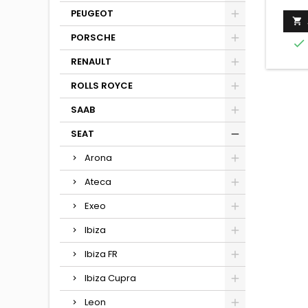
PEUGEOT

PORSCHE

RENAULT
ROLLS ROYCE
SAAB
SEAT
Arona
Ateca
Exeo
Ibiza
Ibiza FR
Ibiza Cupra
Leon