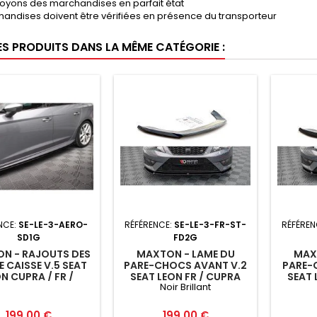
oyons des marchandises en parfait état
andises doivent être vérifiées en présence du transporteur
ES PRODUITS DANS LA MÊME CATÉGORIE :
NCE:
SE-LE-3-AERO-
RÉFÉRENCE:
SE-LE-3-FR-ST-
RÉFÉREN
SD1G
FD2G
N - RAJOUTS DES
MAXTON - LAME DU
MAX
E CAISSE V.5 SEAT
PARE-CHOCS AVANT V.2
PARE-
N CUPRA / FR /
SEAT LEON FR / CUPRA
SEAT 
Noir Brillant
DARD MK3 / MK3
MK3 NOIR BRILLANT
MK3 
FACELIFT
Prix
Prix
199,00 €
199,00 €