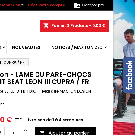

Connexion
ou
Créez votre compte
Compte pro
shopping_cart
Panier:
0
Produits - 0,00 €
S
NOUVEAUTES
NOTICES / MAXTONIZED
I CUPRA / FR
on - LAME DU PARE-CHOCS
 SEAT LEON III CUPRA / FR
ce
SE-LE-3-FR-FD1G
Marque
MAXTON DESIGN
ant
00 €
TTC
Livraison de 1 à 4 semaines
Ajouter au panier
é
