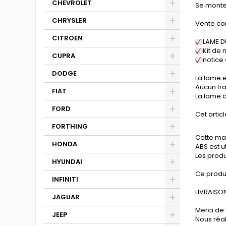
CHEVROLET
Se monte 
CHRYSLER
Vente co
CITROEN
LAME 
Kit de 
CUPRA
notice
DODGE
La lame e
Aucun tra
FIAT
La lame a
FORD
Cet articl
FORTHING
Cette mat
HONDA
ABS est u
Les produ
HYUNDAI
Ce produ
INFINITI
LIVRAISON
JAGUAR
Merci de 
JEEP
Nous réa