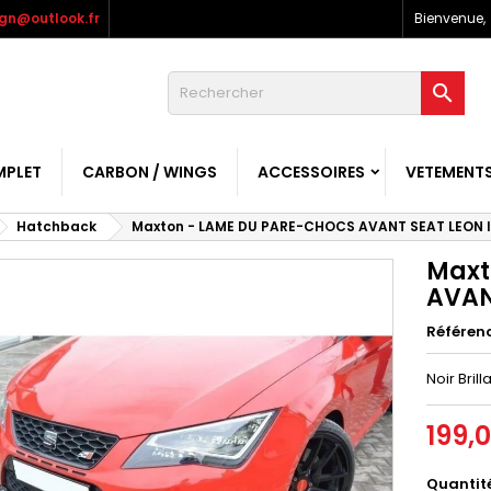
gn@outlook.fr
Bienvenue,

MPLET
CARBON / WINGS
ACCESSOIRES
VETEMENT
Hatchback
Maxton - LAME DU PARE-CHOCS AVANT SEAT LEON II
Maxt
AVANT
Référen
Noir Brill
199,
Quantit