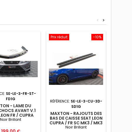
<
>
Prix réduit
-10%
CE:
SE-LE-3-FR-ST-
RÉFÉRE
FD1G
RÉFÉRENCE:
SE-LE-3-CU-3D-
TON - LAME DU
MAXTON
SD1G
CHOCS AVANT V.1
BAS DE
MAXTON - RAJOUTS DES
LEON FR / CUPRA
LEON C
BAS DE CAISSE SEAT LEON
Noir Brillant
NOIR BRILLANT
MK3 
CUPRA / FR SC MK3 / MK3
Noir Brillant
FL NOIR BRILLANT
Prix
199,00 €