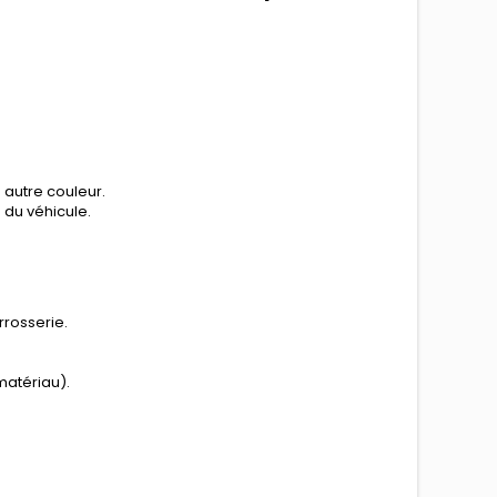
 autre couleur.
n du véhicule.
rrosserie.
matériau).