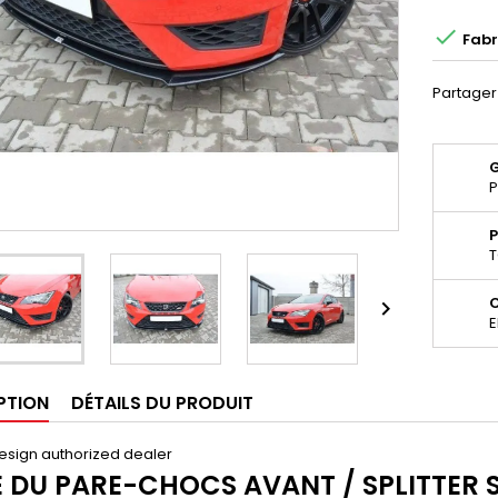

Fabr
Partager
P
P
T

E
PTION
DÉTAILS DU PRODUIT
esign authorized dealer
 DU PARE-CHOCS AVANT / SPLITTER SE