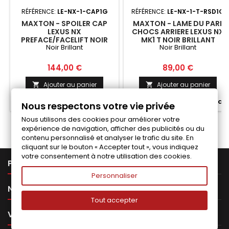
RÉFÉRENCE:
LE-NX-1-CAP1G
RÉFÉRENCE:
LE-NX-1-T-RSD1G
MAXTON - SPOILER CAP
MAXTON - LAME DU PARE
LEXUS NX
CHOCS ARRIERE LEXUS NX
PREFACE/FACELIFT NOIR
MK1 T NOIR BRILLANT
Noir Brillant
Noir Brillant
BRILLANT
Prix
Prix
144,00 €
89,00 €
Ajouter au panier
Ajouter au panier




Fabriqué a la commande
Fabriqué a la commande
Nous respectons votre vie privée
Nous utilisons des cookies pour améliorer votre
expérience de navigation, afficher des publicités ou du
contenu personnalisé et analyser le trafic du site. En
cliquant sur le bouton « Accepter tout », vous indiquez
votre consentement à notre utilisation des cookies.

PRODUITS
Personnaliser

NOTRE SOCIÉTÉ
Tout accepter

VOTRE COMPTE