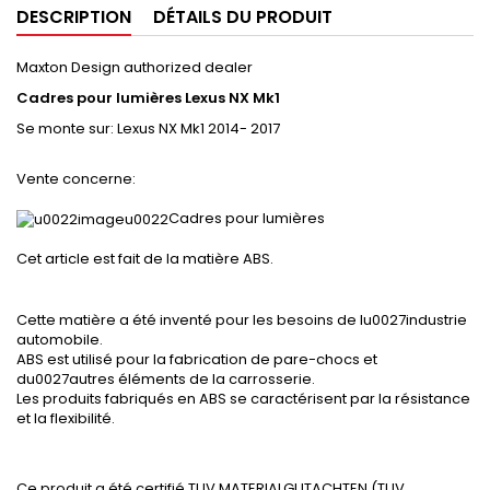
DESCRIPTION
DÉTAILS DU PRODUIT
Maxton Design authorized dealer
Cadres pour lumières
Lexus NX Mk1
Se monte sur:
Lexus NX Mk1 2014- 2017
Vente concerne:
Cadres pour lumières
Cet article est fait de la matière ABS.
Cette matière a été inventé pour les besoins de lu0027industrie
automobile.
ABS est utilisé pour la fabrication de pare-chocs et
du0027autres éléments de la carrosserie.
Les produits fabriqués en ABS se caractérisent par la résistance
et la flexibilité.
Ce produit a été certifié TUV MATERIALGUTACHTEN (TUV