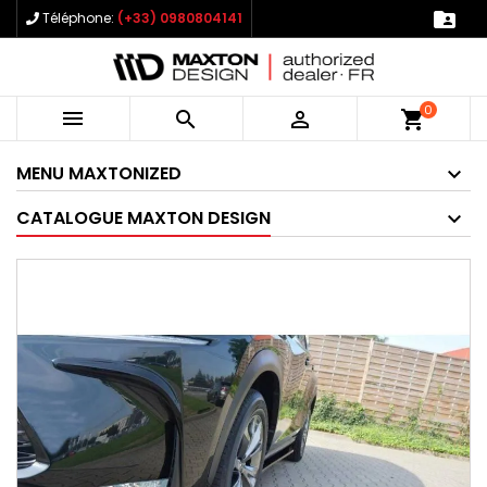

Téléphone:
(+33) 0980804141
0



shopping_cart
MENU MAXTONIZED
CATALOGUE MAXTON DESIGN