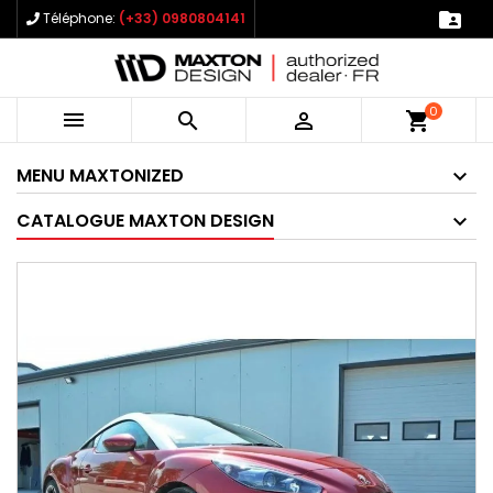

Téléphone:
(+33) 0980804141
0



shopping_cart
MENU MAXTONIZED
CATALOGUE MAXTON DESIGN