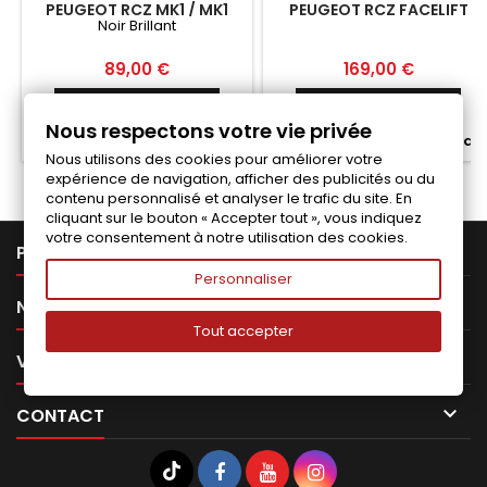
PEUGEOT RCZ MK1 / MK1
PEUGEOT RCZ FACELIFT
Noir Brillant
FACELIFT
Prix
Prix
89,00 €
169,00 €
Ajouter au panier
Ajouter au panier


Nous respectons votre vie privée


Fabriqué a la commande
Fabriqué a la commande
Nous utilisons des cookies pour améliorer votre
expérience de navigation, afficher des publicités ou du
contenu personnalisé et analyser le trafic du site. En
cliquant sur le bouton « Accepter tout », vous indiquez
votre consentement à notre utilisation des cookies.

PRODUITS
Personnaliser

NOTRE SOCIÉTÉ
Tout accepter

VOTRE COMPTE

CONTACT