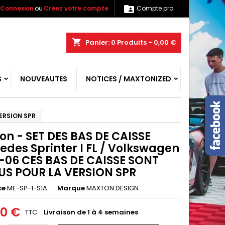

Connexion
ou
Créez votre compte
Compte pro
shopping_cart
Panier:
0
Produits - 0,00 €
S
NOUVEAUTES
NOTICES / MAXTONIZED
VERSION SPR
on - SET DES BAS DE CAISSE
edes Sprinter I FL / Volkswagen
6-06 CES BAS DE CAISSE SONT
US POUR LA VERSION SPR
ce
ME-SP-1-S1A
Marque
MAXTON DESIGN
00 €
TTC
Livraison de 1 à 4 semaines