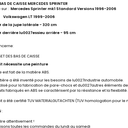
 BAS DE CAISSE MERCEDES SPRINTER
 sur :
Mercedes Sprinter mk1 Standard Versions 1996-2006
wagen LT 1999-2006
 de la jupe latérale - 320 cm
 derrière lu0027essieu arrière - 95 cm
ncerne:
SET DES BAS DE CAISSE
it nécessite une peinture
e est fait de la matière ABS.
ière a été inventé pour les besoins de lu0027industrie automobile.
tilisé pour la fabrication de pare-chocs et du0027autres éléments de 
its fabriqués en ABS se caractérisent par la résistance et la flexibilité.
it a été certifié TUV MATERIALGUTACHTEN (TUV homologation pour le 
 :
lire attentivement !
lisons toutes les commandes du lundi au samedi