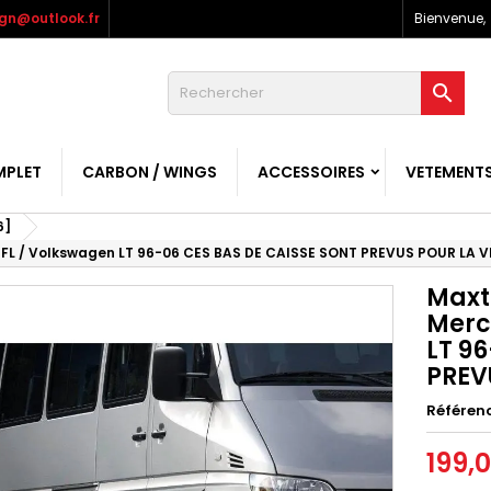
gn@outlook.fr
Bienvenue,

MPLET
CARBON / WINGS
ACCESSOIRES
VETEMENT
6]
I FL / Volkswagen LT 96-06 CES BAS DE CAISSE SONT PREVUS POUR LA 
Maxt
Merc
LT 9
PREV
Référen
199,