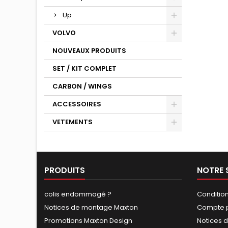
Up
VOLVO
NOUVEAUX PRODUITS
SET / KIT COMPLET
CARBON / WINGS
ACCESSOIRES
VETEMENTS
PRODUITS
NOTRE 
colis endommagé ?
Conditio
Notices de montage Maxton
Compte p
Promotions Maxton Design
Notices 