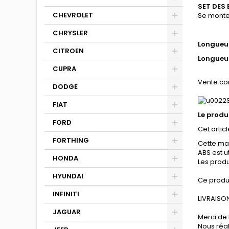
SET DES
CHEVROLET
Se monte
Volks
CHRYSLER
Longueur
CITROEN
Longueur
CUPRA
Vente co
DODGE
FIAT
Le produ
FORD
Cet articl
FORTHING
Cette mat
ABS est u
HONDA
Les produ
HYUNDAI
Ce produ
INFINITI
LIVRAISON
JAGUAR
Merci de 
Nous réa