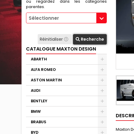
ou regardez dans les categories
parentes.
Sélectionner
Réinitialiser
Recherche
CATALOGUE MAXTON DESIGN
ABARTH
ALFA ROMEO
ASTON MARTIN
AUDI
BENTLEY
BMW
DESCRI
BRABUS
Maxton D
BYD