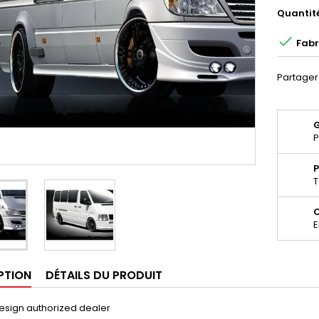
Quantit

Fabr
Partager
P
P
T
E
PTION
DÉTAILS DU PRODUIT
esign authorized dealer