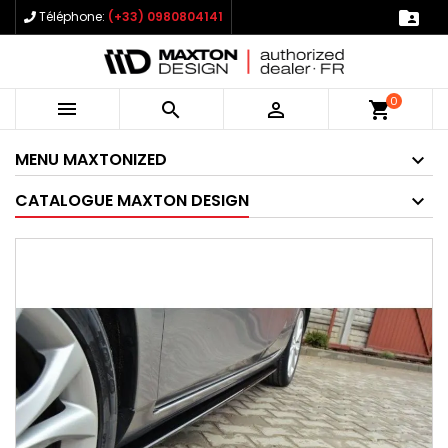

Téléphone:
(+33) 0980804141
0



shopping_cart
MENU MAXTONIZED
CATALOGUE MAXTON DESIGN