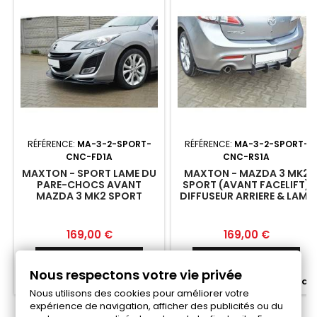
RÉFÉRENCE:
MA-3-2-SPORT-
RÉFÉRENCE:
MA-3-2-SPORT-
CNC-FD1A
CNC-RS1A
MAXTON - SPORT LAME DU
MAXTON - MAZDA 3 MK2
PARE-CHOCS AVANT
SPORT (AVANT FACELIFT)
MAZDA 3 MK2 SPORT
DIFFUSEUR ARRIERE & LAME
(AVANT FACELIFT)
DU PARE CHOCS ARRIERE
Prix
Prix
169,00 €
169,00 €
Ajouter au panier
Ajouter au panier


Nous respectons votre vie privée


Fabriqué a la commande
Fabriqué a la commande
Nous utilisons des cookies pour améliorer votre
expérience de navigation, afficher des publicités ou du