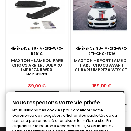
RÉFÉRENCE:
SU-IM-2F2-WRX-
RÉFÉRENCE:
SU-IM-2F2-WRX-
RSD1G
STI-CNC-FD1A
MAXTON - LAME DU PARE
MAXTON - SPORT LAME DU
CHOCS ARRIERE SUBARU
PARE-CHOCS AVANT
IMPREZA II WRX
SUBARU IMPREZA WRX STI
Noir Brillant
(BLOBEYE)
Prix
Prix
89,00 €
169,00 €
Ajouter au panier
Ajouter au panier


Nous respectons votre vie privée


Fabriqué a la commande
Fabriqué a la commande
Nous utilisons des cookies pour améliorer votre
expérience de navigation, afficher des publicités ou du
contenu personnalisé et analyser le trafic du site. En
cliquant sur le bouton « Accepter tout », vous indiquez