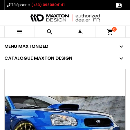

Téléphone:
(+33) 0980804141
0



shopping_cart
MENU MAXTONIZED
CATALOGUE MAXTON DESIGN