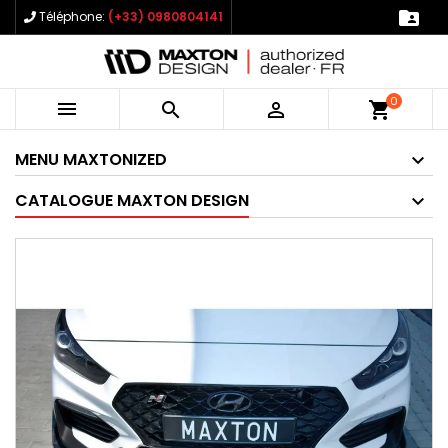

Téléphone:
(+33) 0980804141
0



shopping_cart
MENU MAXTONIZED
CATALOGUE MAXTON DESIGN