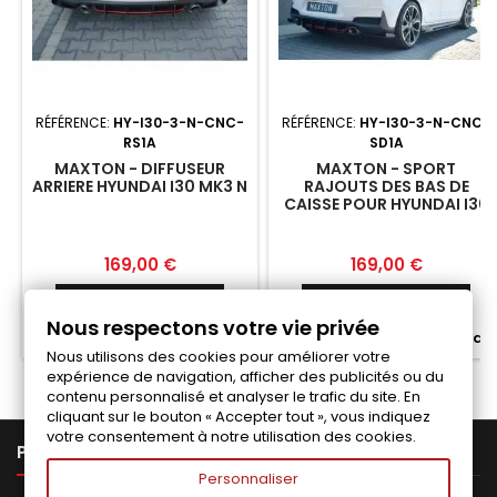
RÉFÉRENCE:
HY-I30-3-N-CNC-
RÉFÉRENCE:
HY-I30-3-N-CNC-
RS1A
SD1A
MAXTON - DIFFUSEUR
MAXTON - SPORT
ARRIERE HYUNDAI I30 MK3 N
RAJOUTS DES BAS DE
CAISSE POUR HYUNDAI I30
MK3 N
Prix
Prix
169,00 €
169,00 €
Ajouter au panier
Ajouter au panier


Nous respectons votre vie privée


Fabriqué a la commande
Fabriqué a la commande
Nous utilisons des cookies pour améliorer votre
expérience de navigation, afficher des publicités ou du
contenu personnalisé et analyser le trafic du site. En
cliquant sur le bouton « Accepter tout », vous indiquez
votre consentement à notre utilisation des cookies.

PRODUITS
Personnaliser