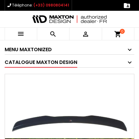

Téléphone:
(+33) 0980804141
0



shopping_cart
MENU MAXTONIZED
CATALOGUE MAXTON DESIGN