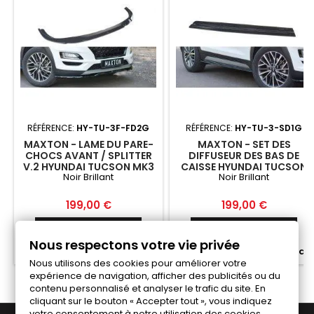
RÉFÉRENCE:
HY-TU-3F-FD2G
RÉFÉRENCE:
HY-TU-3-SD1G
MAXTON - LAME DU PARE-
MAXTON - SET DES
CHOCS AVANT / SPLITTER
DIFFUSEUR DES BAS DE
V.2 HYUNDAI TUCSON MK3
CAISSE HYUNDAI TUCSON
Noir Brillant
Noir Brillant
FACELIFT NOIR BRILLANT
MK3 FACELIFT NOIR
BRILLANT
Prix
Prix
199,00 €
199,00 €
Ajouter au panier
Ajouter au panier


Nous respectons votre vie privée


Fabriqué a la commande
Fabriqué a la commande
Nous utilisons des cookies pour améliorer votre
expérience de navigation, afficher des publicités ou du
contenu personnalisé et analyser le trafic du site. En
cliquant sur le bouton « Accepter tout », vous indiquez
votre consentement à notre utilisation des cookies.